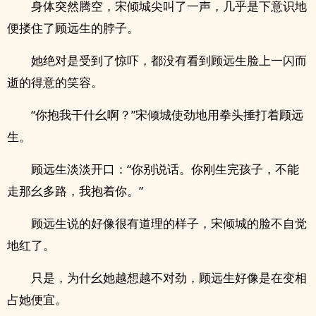
身体突然腾空，宋倾城尖叫了一声，几乎是下意识地
便搂住了顾远生的脖子。
她绝对是受到了惊吓，都没有看到顾远生脸上一闪而
逝的得意的笑容。
“你抱我干什幺啊？”宋倾城使劲地用拳头捶打着顾远
生。
顾远生淡淡开口：“你别说话。你刚生完孩子，不能
走那幺多路，我抱着你。”
顾远生说的好像很有道理的样子，宋倾城的脸不自觉
地红了。
只是，为什幺她越想越不对劲，顾远生好像是在变相
占她便宜。