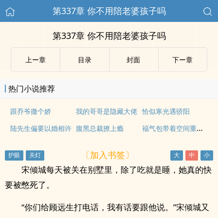
第337章 你不用陪老婆孩子吗
第337章 你不用陪老婆孩子吗
上ー章
目录
封面
下ー章
热门小说推荐
跟乔爷撒个娇
我的哥哥是隐藏大佬
恰似寒光遇骄阳
福气包带着空间重生了
陆先生偏要以婚相许
腹黑总裁撩上瘾
〔加入书签〕
宋倾城每天被关在别墅里，除了吃就是睡，她真的快
要被憋死了。
“你们给顾远生打电话，我有话要跟他说。”宋倾城又