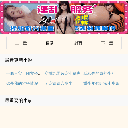
上ー章
目录
封面
下ー章
最近更新小说
一胎三宝：团宠娇妻野翻了
穿成九零娇宠小福妻
我和你的奇幻生活
你是我的难得情深
团宠妹妹六岁半
重生年代旺家小甜媳
最重要的小事