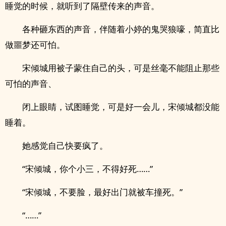
睡觉的时候，就听到了隔壁传来的声音。
各种砸东西的声音，伴随着小婷的鬼哭狼嚎，简直比
做噩梦还可怕。
宋倾城用被子蒙住自己的头，可是丝毫不能阻止那些
可怕的声音、
闭上眼睛，试图睡觉，可是好一会儿，宋倾城都没能
睡着。
她感觉自己快要疯了。
“宋倾城，你个小三，不得好死……”
“宋倾城，不要脸，最好出门就被车撞死。”
“……”