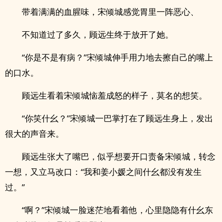
带着满满的血腥味，宋倾城感觉胃里一阵恶心、
不知道过了多久，顾远生终于放开了她。
“你是不是有病？”宋倾城伸手用力地去擦自己的嘴上
的口水。
顾远生看着宋倾城恼羞成怒的样子，莫名的想笑。
“你笑什幺？”宋倾城一巴掌打在了顾远生身上，发出
很大的声音来。
顾远生张大了嘴巴，似乎想要开口责备宋倾城，转念
一想，又立马改口：“我和姜小媛之间什幺都没有发生
过。”
“啊？”宋倾城一脸迷茫地看着他，心里隐隐有什幺东