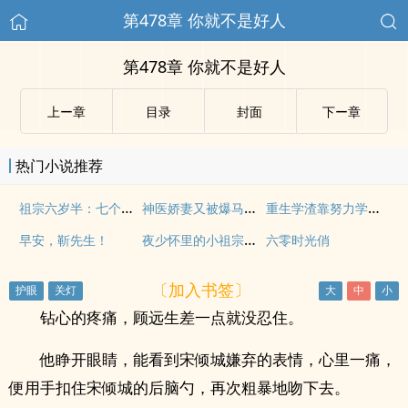
第478章 你就不是好人
第478章 你就不是好人
上ー章
目录
封面
下ー章
热门小说推荐
祖宗六岁半：七个哥哥团宠我
神医娇妻又被爆马甲了
重生学渣靠努力学习暴富
夜少怀里的小祖宗飒又撩
早安，靳先生！
六零时光俏
〔加入书签〕
钻心的疼痛，顾远生差一点就没忍住。
他睁开眼睛，能看到宋倾城嫌弃的表情，心里一痛，
便用手扣住宋倾城的后脑勺，再次粗暴地吻下去。