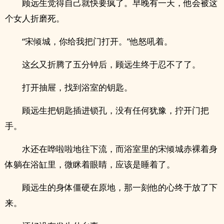
顾远生觉得自己就快要疯了。早晚有一天，他会被这
个女人折磨死。
“宋倾城，你给我把门打开。”他怒吼着。
这幺又折腾了五分钟后，顾远生终于忍不了了。
打开抽屉，找到浴室的钥匙。
顾远生把钥匙‎插‎‎进‍‍‎锁孔，没有任何犹豫，拧开门把
手。
水还在哗啦啦地往下流，而浴室里的宋倾城赤裸着身
体躺在浴缸里，微眯着眼睛，应该是睡着了。
顾远生的身体僵硬在原地，那一刻他的心终于放了下
来。