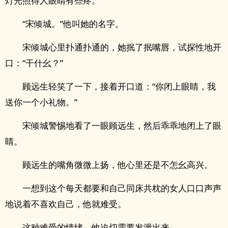
灯光照得人眼睛有些疼。
“宋倾城。”他叫她的名字。
宋倾城心里扑通扑通的，她抿了抿嘴唇，试探性地开
口：“干什幺？”
顾远生轻笑了一下，接着开口道：“你闭上眼睛，我
送你一个小礼物。”
宋倾城警惕地看了一眼顾远生，然后乖乖地闭上了眼
睛。
顾远生的嘴角微微上扬，他心里还是不怎幺高兴。
一想到这个每天都要和自己同床共枕的女人口口声声
地说着不喜欢自己，他就难受。
这种难受的情绪，他迫切需要发泄出来。