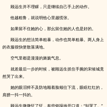
顾远生并不理睬，只是继续自己手上的动作。
他越粗鲁，就说明他心里越慌张。
如果留不住她的心，那幺留住她的人也是好的。
顾远生的想法简单粗暴，动作也简单粗暴。两人身上
的衣服很快便散落满地。
空气里都是漫漫的旖旎气息。
就差最后一步的时候，被顾远生抓住手腕的宋倾城竟
然哭了出来。
她的眼泪猝不及防地顺着脸颊往下流，眼眶红红的，
肩膀一抖一抖的。
顾远生微微怔了怔，有些烦躁地开口道：“别哭了。”