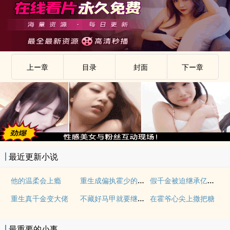
上ー章
目录
封面
下ー章
最近更新小说
重生成偏执霍少的小仙女
假千金被迫继承亿万家产
他的温柔会上瘾
不藏好马甲就要继承亿万家产
重生真千金变大佬
在霍爷心尖上撒把糖
最重要的小事