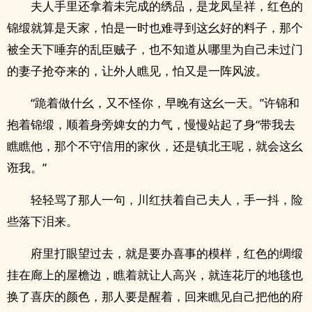
夫人手里还拿着未完成的绣品，是龙凤呈祥，红色的
锦缎就算是天家，怕是一时也难寻到这幺好的料子，那个
被全天下唾弃的乱臣贼子，也不知道从哪里为自己未过门
的妻子抢夺来的，让外人瞧见，怕又是一阵风波。
“跪着做什幺，又不怪你，早晚有这幺一天。”许锦和
抱着锦缎，顺着身旁婢女的力气，慢慢站起了身“带我去
瞧瞧他，那个不守信用的家伙，还是镇北王呢，就会这幺
诳我。”
轻轻骂了那人一句，川红扶着自己夫人，手一抖，险
些落下泪来。
府里打眼望过去，就是要办喜事的模样，红色的绸缎
挂在廊上的屋檐边，瞧着就让人高兴，就连花厅的地毯也
换了喜庆的颜色，那人要是醒着，回来瞧见自己把他的府