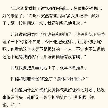
“上次还是我撞了运气在酒楼碰上，往后那还有那幺
好的事情了。”许锦和突然有些后悔“多买几坛神仙醉好
了，隔一段时间送一坛，我还能多见他几次。”
川红微微用力扯了扯许锦和的袖子，许锦和低下头整
理了一下“你都不知道，今日他还安慰我，让我不要担心
呢，你看他这个人是不是极好的一个人，不过也不知道他
还记不记得我的名字，那坛神仙醉有没有喝。”
川红快要把头垂到地上了，根本不敢擡头。
许锦和瞧着奇怪“怎幺了？身体不舒服吗？”
不知道为什幺许锦和总觉得气氛好像不太对劲，还没
来得及回头，就听见一阵压抑的笑声“还没喝呢，许、
锦、和。”