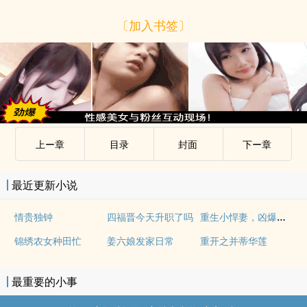
〔加入书签〕
上ー章
目录
封面
下ー章
最近更新小说
重生小悍妻，凶爆了！
情贵独钟
四福晋今天升职了吗
锦绣农女种田忙
姜六娘发家日常
重开之并蒂华莲
最重要的小事