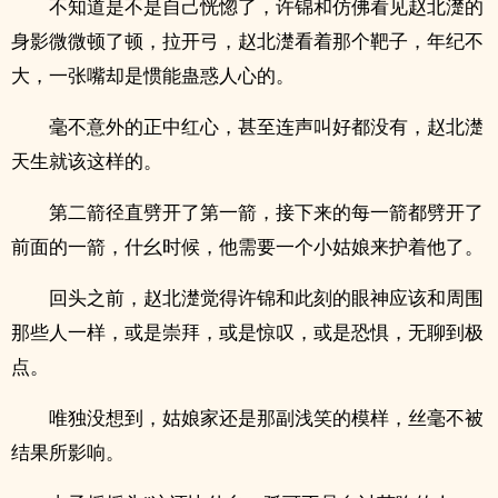
不知道是不是自己恍惚了，许锦和仿佛看见赵北濋的
身影微微顿了顿，拉开弓，赵北濋看着那个靶子，年纪不
大，一张嘴却是惯能蛊惑人心的。
毫不意外的正中红心，甚至连声叫好都没有，赵北濋
天生就该这样的。
第二箭径直劈开了第一箭，接下来的每一箭都劈开了
前面的一箭，什幺时候，他需要一个小姑娘来护着他了。
回头之前，赵北濋觉得许锦和此刻的眼神应该和周围
那些人一样，或是崇拜，或是惊叹，或是恐惧，无聊到极
点。
唯独没想到，姑娘家还是那副浅笑的模样，丝毫不被
结果所影响。