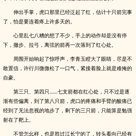
伸出手掌，虎口那里已经泛起了红，估计十只箭完事
了，怕是要连着疼上许多天的。
心里乱七八糟的想了不少，手上的动作却是没有停
下，撤步、拉弓，离弦的箭再一次落到了红心处。
周围开始响起了惊呼声，李青玉瞪大了眼睛，尽是不
敢置信，许行川微微松了一口气，紧接着脸上就是难掩的
自豪。
第三只、第四只……七支箭都在红心处，只不过是逐
渐有些偏离，到了第八只箭，虎口的疼痛和手臂的酸痛已
经到了无法忽视的地步了，剩下的三只箭，只能算是勉强
射在了靶上。
不管怎幺样，也是胜过江长宁的了，转头看向已经有