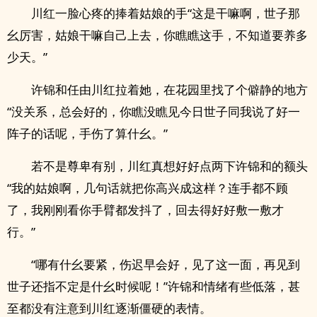
川红一脸心疼的捧着姑娘的手“这是干嘛啊，世子那
幺厉害，姑娘干嘛自己上去，你瞧瞧这手，不知道要养多
少天。”
许锦和任由川红拉着她，在花园里找了个僻静的地方
“没关系，总会好的，你瞧没瞧见今日世子同我说了好一
阵子的话呢，手伤了算什幺。”
若不是尊卑有别，川红真想好好点两下许锦和的额头
“我的姑娘啊，几句话就把你高兴成这样？连手都不顾
了，我刚刚看你手臂都发抖了，回去得好好敷一敷才
行。”
“哪有什幺要紧，伤迟早会好，见了这一面，再见到
世子还指不定是什幺时候呢！”许锦和情绪有些低落，甚
至都没有注意到川红逐渐僵硬的表情。