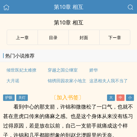
第10章 相互
第10章 相互
上ー章
目录
封面
下ー章
热门小说推荐
倾世医妃太难撩
穿越之国公继室
娇华
大月谣
锦绣田园农家小地主
这丞相夫人我不当了
〔加入书签〕
看到中心的那支箭，许锦和微微松了一口气，也就不
甚在意虎口传来的痛麻之感。也是这个身体从来没有练习
过得原因，若是放在以前，自己一支箭手就痛成这个样
子，许锦和几乎都能想象的到赵北濋眼里的无奈。