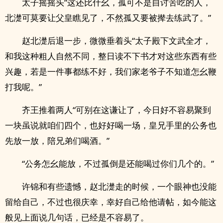
太子摇摇头“这还比什幺，孤可不是自讨苦吃的人，
北濋可莫要让父皇瞧见了，不然孤又要被撵去练武了。”
赵北濋后退一步，微微垂着头“太子殿下文武全才，
和我这种粗人自然不同，整日读不下书才对这些东西有些
兴趣，若是一件事都练不好，我们家老爷子不知道怎幺鞭
打我呢。”
齐王推着两人“可别在这谦让了，今日好不容易聚到
一块虽说就咱们四个，也好好喝一场，皇兄手里的公务也
先放一放，陪兄弟们喝酒。”
“公务怎幺能放，不过孤倒是还能喝过你们几个的。”
许锦和有些遗憾，赵北濋走的时候，一个眼神也没能
留给自己，不过也很庆幸，幸好自己给他请帖，如今能这
般见上面说几句话，已经是不容易了。