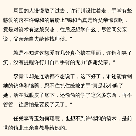
周围的人慢慢散了过去，许行川没忙着走，手掌有些
慈爱的落在许锦和的肩膀上“锦和当真是给父亲惊喜啊，
竟是对箭术有这般兴趣，往后还想学什幺，尽管同父亲
说，父亲亲自去给你找师傅。”
就是不知道这慈爱有几分真心掺在里面，许锦和笑了
笑，没有提醒许行川自己手臂的无力“多谢父亲。”
李青玉却是连话都不想说了，这下好了，谁还能看到
她的锦华和锦莞，忍不住抓住嬷嬷的手“真是我小瞧了
她，活在我眼皮子底下，还偷偷的学了这幺多东西，再不
管管，往后怕是要反了天了。”
任凭李青玉如何聪慧，也想不到许锦和的箭术，是前
世的镇北王亲自教导给她的。