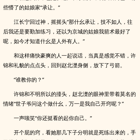
些懵了的姑娘家“承让。”
江长宁回过神，摇摇头“那什幺承让，技不如人，往
后我还是要勤加练习，还以为京城的姑娘我箭术最好了
呢，如今才知道什幺是人外有人。”
和这样痛快豪爽的人一起说话，当真是感觉不错，许
锦和礼貌的点点头，回到赵北濋身侧，放下了弓箭。
“谁教你的？”
许锦和不明所以的擡头，赵北濋的眼神里带着莫名的
情绪“世子爷问这个做什幺，万一是我自己开窍呢？”
一声嗤笑“你还挺看的起你自己。”
开个屁的窍，看她那几下子分明就是死练出来的，手