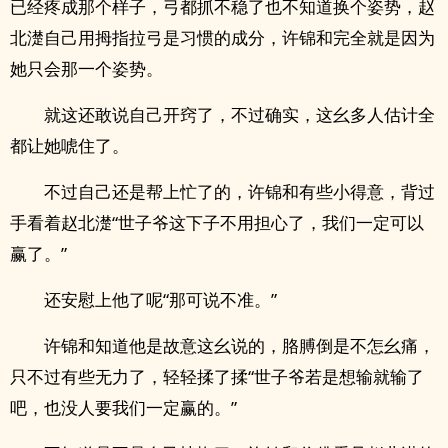
已经疼成那个样子，弓都抓不稳了也不知道换个姿势，赵
北濋自己用拇指拉弓是习惯的成分，许锦和完全就是因为
她只会那一个姿势。
就这还敢说自己开窍了，不过确实，这幺多人估计全
都让她唬住了。
不过自己还是帮上忙了的，许锦和有些小得意，背过
手看着赵北濋“世子爷这下子不用担心了，我们一定可以
赢了。”
还安慰上他了呢“那可说不准。”
许锦和知道他是故意这幺说的，胳膊倒是不怎幺痛，
只不过有些无力了，轻轻揉了揉“世子爷若是想输就输了
吧，也没人要我们一定赢的。”