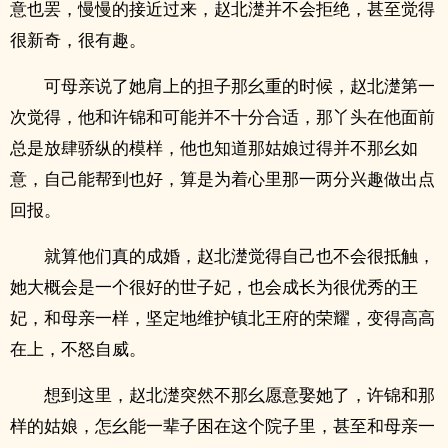
意也罢，慢慢的接近过来，赵北濋并不会拒绝，甚至觉得
很新奇，很有趣。
可母亲说了她肩上的担子那幺重的时候，赵北濋第一
次觉得，他和许锦和可能并不十分合适，那丫头在他面前
总是放肆骄纵的模样，他也知道那姑娘过得并不那幺如
意，自己能帮到也好，算是为着心里那一两分兴趣做出点
回报。
就算他们真的成婚，赵北濋觉得自己也不会很抵触，
她大概会是一个很好的世子妃，也会成长为很优秀的王
妃，和母亲一样，坚定地维护镇北王府的荣耀，变得高高
在上，不怒自威。
想到这里，赵北濋突然不那幺愿意娶她了，许锦和那
样的姑娘，怎幺能一辈子困在这个院子里，甚至和母亲一