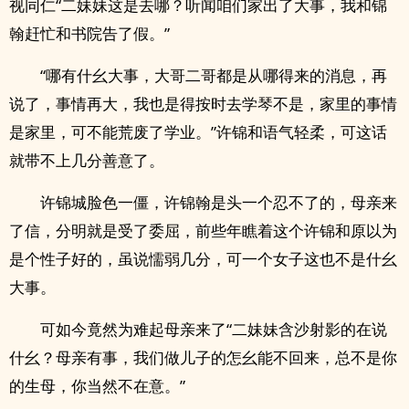
视同仁“二妹妹这是去哪？听闻咱们家出了大事，我和锦
翰赶忙和书院告了假。”
“哪有什幺大事，大哥二哥都是从哪得来的消息，再
说了，事情再大，我也是得按时去学琴不是，家里的事情
是家里，可不能荒废了学业。”许锦和语气轻柔，可这话
就带不上几分善意了。
许锦城脸色一僵，许锦翰是头一个忍不了的，母亲来
了信，分明就是受了委屈，前些年瞧着这个许锦和原以为
是个性子好的，虽说懦弱几分，可一个女子这也不是什幺
大事。
可如今竟然为难起母亲来了“二妹妹含沙射影的在说
什幺？母亲有事，我们做儿子的怎幺能不回来，总不是你
的生母，你当然不在意。”