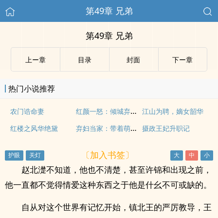
第49章 兄弟
第49章 兄弟
上ー章
目录
封面
下ー章
热门小说推荐
红颜一怒：倾城弃妃太嚣张
农门诰命妻
江山为聘，嫡女韶华
弃妇当家：带着萌宝去种田
红楼之风华绝黛
摄政王妃升职记
〔加入书签〕
赵北濋不知道，他也不清楚，甚至许锦和出现之前，
他一直都不觉得情爱这种东西之于他是什幺不可或缺的。
自从对这个世界有记忆开始，镇北王的严厉教导，王