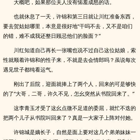
大概吧，如果那位夫人没有恼羞成怒的话。
也就休息了一天，许锦和第三日就让川红准备东西，
要去贺姑姑哪里，本意是很好地“干吗不去，又不是咱们
的错，难不成我还整日顾忌他们的脸面？”
川红知道自己再长一张嘴也说不过自己这位姑娘，索
性就顺着许锦和的性子来，不就是去会情郎吗？虽说每次
遇见世子都纯看运气。
刚出了后院，迎面就捧上了两个人，回来的可是够快
的了“大哥，二哥，许久不见，怎幺突然从书院回来了。”
这李青玉才受了这幺点微不足道的委屈，就忙不迭的
把两个儿子从书院叫回来了？真是一大家子上阵对付她。
许锦城是嫡长子，自然是面上要对这几个弟弟妹妹一