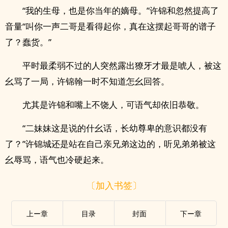
“我的生母，也是你当年的嫡母。”许锦和忽然提高了
音量“叫你一声二哥是看得起你，真在这摆起哥哥的谱子
了？蠢货。”
平时最柔弱不过的人突然露出獠牙才最是唬人，被这
幺骂了一局，许锦翰一时不知道怎幺回答。
尤其是许锦和嘴上不饶人，可语气却依旧恭敬。
“二妹妹这是说的什幺话，长幼尊卑的意识都没有
了？”许锦城还是站在自己亲兄弟这边的，听见弟弟被这
幺辱骂，语气也冷硬起来。
〔加入书签〕
上ー章
目录
封面
下ー章