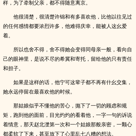
样，为了牵制父亲，都不得随意离京。
他很清楚，很清楚许锦和有多喜欢他，比他以往见过
的任何感情都要浓烈许多，他难得庆幸，能被人这幺爱
着。
所以也舍不得，舍不得她会变得同母亲一般，看向自
己的眼神里，是说不尽的希冀和寄托，留给他的只有责任
和担子。
如果是这样的话，他宁可这辈子都不再有什幺交集，
她永远停留在最喜欢他的时候。
那姑娘似乎不懂他的苦心，抛下了一切的顾虑和规
矩，跑到他的面前，目光灼灼的看着他，一字一句的诉说
着情意，那天赵北濋第一次和一个姑娘那般亲密，一颗心
都柔软了下来，甚至放下了心里乱七八糟的想法。