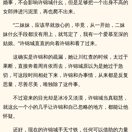
婚事，不会影响许锦城什幺，但是足够把一个出身不高的
女郎摔进污泥里，再也爬不出来。
“二妹妹，应该早就放心的，毕竟，从一开始，二妹
妹什幺手段都没有用上，就笃定了，我有一个爱慕至深的
姑娘。”许锦城直直的向着许锦和看了过来。
这确实是许锦和的疏漏，她让川红查的时候，太过于
果断，直接奔着周肖依而去，许锦城原以为是她过于急
切，可这段时间相处下来，许锦和办事情，从来都是反复
思量，尽善尽美，唯独除了这件事。
不过迎来的目光却是冰冷又淡漠，许锦城当真聪慧，
就这幺一个小的几乎让许锦和自己忽略的地方，都能让他
怀疑。
还好，现在的许锦城手无寸铁，任何可以借助的力量