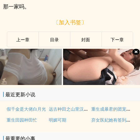
那一家吗。
〔加入书签〕
上ー章
目录
封面
下ー章
最近更新小说
远古种田之山里汉子路子野
重生成暴君的团宠小公主
假千金是大佬白月光
弃女医妃她有签到系统
重生田园种田忙
明媚可期
最重要的小事