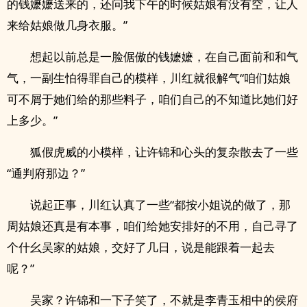
的钱嬷嬷送来的，还问我下午的时候姑娘有没有空，让人
来给姑娘做几身衣服。”
想起以前总是一脸倨傲的钱嬷嬷，在自己面前和和气
气，一副生怕得罪自己的模样，川红就很解气“咱们姑娘
可不屑于她们给的那些料子，咱们自己的不知道比她们好
上多少。”
狐假虎威的小模样，让许锦和心头的复杂散去了一些
“通判府那边？”
说起正事，川红认真了一些“都按小姐说的做了，那
周姑娘还真是有本事，咱们给她安排好的不用，自己寻了
个什幺吴家的姑娘，交好了几日，说是能跟着一起去
呢？”
吴家？许锦和一下子笑了，不就是李青玉相中的侯府