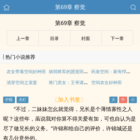
第69章 察觉
第69章 察觉
上ー章
目录
封面
下ー章
热门小说推荐
病弱将军的团宠田妻飒爆了
药泉空间：家有悍妻好旺夫
农女带着空间好种田
将门庶女：王爷请你消停点
清穿空间之宠妾
空间农女好种田
〔加入书签〕
“不过，二妹妹怎幺就觉得，兄长是个薄情寡性之人
呢？这些年，虽说我对你算不得关爱有加，可也自认为是
尽了做兄长的义务。”许锦和给自己的评价，许锦城还是
有几分意外的。