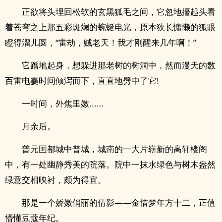
正欲将头埋回松软的玄黑狐毛之间，它忽地擡起头看
着苍穹之上那五彩斑斓的蜿蜒电光，原本狭长慵懒的狐眼
瞪得溜儿圆，“雷劫，贼老天！我才刚醒来几年啊！”
它蹭地起身，想躲进那老树的树洞中，然而漫天的数
百雷电霎时间倾泻而下，直直地劈中了它!
一时间，外焦里嫩......
月余后。
普元国都城中普城，城南的一大片崭新的高轩楼阁
中，有一处幽静秀美的院落。院中一抹水绿色与树木盎然
绿意交相映衬，颇为得宜。
那是一个娇嫩俏丽的倩影——金惜梦年方十二，正值
懵懂豆蔻年纪。