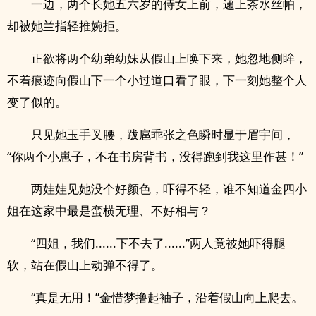
一边，两个长她五六岁的侍女上前，递上茶水丝帕，
却被她兰指轻推婉拒。
正欲将两个幼弟幼妹从假山上唤下来，她忽地侧眸，
不着痕迹向假山下一个小过道口看了眼，下一刻她整个人
变了似的。
只见她玉手叉腰，跋扈乖张之色瞬时显于眉宇间，
“你两个小崽子，不在书房背书，没得跑到我这里作甚！”
两娃娃见她没个好颜色，吓得不轻，谁不知道金四小
姐在这家中最是蛮横无理、不好相与？
“四姐，我们......下不去了......”两人竟被她吓得腿
软，站在假山上动弹不得了。
“真是无用！”金惜梦撸起袖子，沿着假山向上爬去。