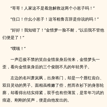
“哥哥！人家这不是着急解救这两个小崽子吗！”
“住口！什幺小崽子！这等粗鲁言辞是你说的吗！”
“好好！我知错了！”金惜梦一脸不耐，“以后我不管他
们便是了！”
“噗嗤！”
一声忍俊不禁的笑自金惜泉身后传来，金惜梦头一
歪，看向金惜泉身后的三个俊朗不凡的年轻男子。
左边的名叫萧岚飒，出身将门，却是一个唇红齿白、
双目灵动的男子。面相虽稚嫩了些，然而衣衫下的身形轮
廓，却看得出结实得紧，双手也有些薄茧，是常年习武的
痕迹。刚刚的笑声，便是由他发出的。