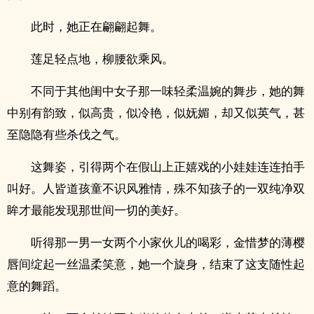
此时，她正在翩翩起舞。
莲足轻点地，柳腰欲乘风。
不同于其他闺中女子那一味轻柔温婉的舞步，她的舞
中别有韵致，似高贵，似冷艳，似妩媚，却又似英气，甚
至隐隐有些杀伐之气。
这舞姿，引得两个在假山上正嬉戏的小娃娃连连拍手
叫好。人皆道孩童不识风雅情，殊不知孩子的一双纯净双
眸才最能发现那世间一切的美好。
听得那一男一女两个小家伙儿的喝彩，金惜梦的薄樱
唇间绽起一丝温柔笑意，她一个旋身，结束了这支随性起
意的舞蹈。