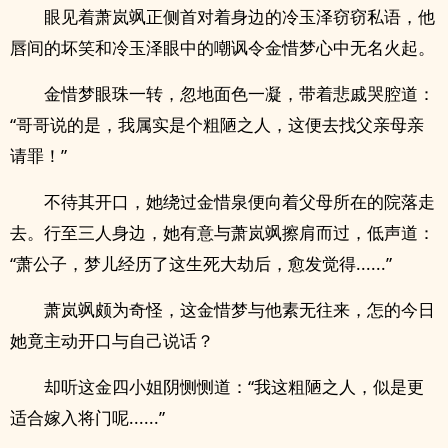
眼见着萧岚飒正侧首对着身边的冷玉泽窃窃私语，他
唇间的坏笑和冷玉泽眼中的嘲讽令金惜梦心中无名火起。
金惜梦眼珠一转，忽地面色一凝，带着悲戚哭腔道：
“哥哥说的是，我属实是个粗陋之人，这便去找父亲母亲
请罪！”
不待其开口，她绕过金惜泉便向着父母所在的院落走
去。行至三人身边，她有意与萧岚飒擦肩而过，低声道：
“萧公子，梦儿经历了这生死大劫后，愈发觉得......”
萧岚飒颇为奇怪，这金惜梦与他素无往来，怎的今日
她竟主动开口与自己说话？
却听这金四小姐阴恻恻道：“我这粗陋之人，似是更
适合嫁入将门呢......”