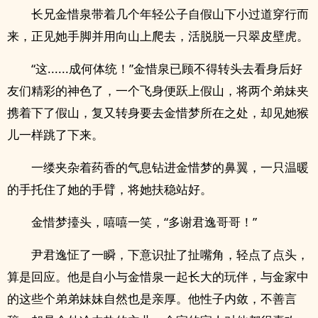
长兄金惜泉带着几个年轻公子自假山下小过道穿行而
来，正见她手脚并用向山上爬去，活脱脱一只翠皮壁虎。
“这......成何体统！”金惜泉已顾不得转头去看身后好
友们精彩的神色了，一个飞身便跃上假山，将两个弟妹夹
携着下了假山，复又转身要去金惜梦所在之处，却见她猴
儿一样跳了下来。
一缕夹杂着药香的气息钻进金惜梦的鼻翼，一只温暖
的手托住了她的手臂，将她扶稳站好。
金惜梦擡头，嘻嘻一笑，“多谢君逸哥哥！”
尹君逸怔了一瞬，下意识扯了扯嘴角，轻点了点头，
算是回应。他是自小与金惜泉一起长大的玩伴，与金家中
的这些个弟弟妹妹自然也是亲厚。他性子内敛，不善言