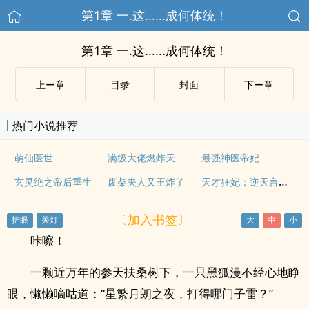
第1章 一.这......成何体统！
第1章 一.这......成何体统！
上ー章
目录
封面
下ー章
热门小说推荐
萌仙医世
满级大佬燃炸天
最强神医帝妃
天才狂妃：逆天言灵师
玄灵绝之帝后重生
废柴夫人又王炸了
〔加入书签〕
咔嚓！
一颗近万年的参天扶桑树下，一只黑狐漫不经心地睁
眼，懒懒嘀咕道：“星繁月朗之夜，打得哪门子雷？”