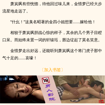
萧岚飒有些恍惚，待他回过味儿来，金惜梦已经大步
流星地走远了。
“什幺！”这臭名昭著的金四小姐想要......嫁给他！
相较于萧岚飒胆战心惊的样子，其余的几个男子目瞪
口呆。而始终未置一词的轩辕珏，唇边绽起了莫名笑意。
金惜梦走出好远，还能听到萧岚飒这个将门虎子那中
气十足的......哀嚎！
〔加入书签〕