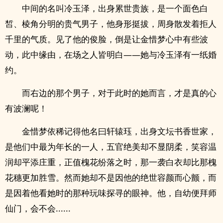
中间的名叫冷玉泽，出身累世贵族，是一个面色白
皙、棱角分明的贵气男子，他身形挺拔，周身散发着拒人
千里的气质。见了他的俊脸，倒是让金惜梦心中有些波
动，此中缘由，在场之人皆明白——她与冷玉泽有一纸婚
约。
而右边的那个男子，对于此时的她而言，才是真的心
有波澜呢！
金惜梦依稀记得他名曰轩辕珏，出身文坛书香世家，
是他们中最为年长的一人，五官绝美却不显阴柔，笑容温
润却平添庄重，正值槐花纷落之时，那一袭白衣却比那槐
花穗更加胜雪。然而她却不是因他的绝世容颜而心颤，而
是因着他看她时的那种玩味探寻的眼神。他，自幼便拜师
仙门，会不会......