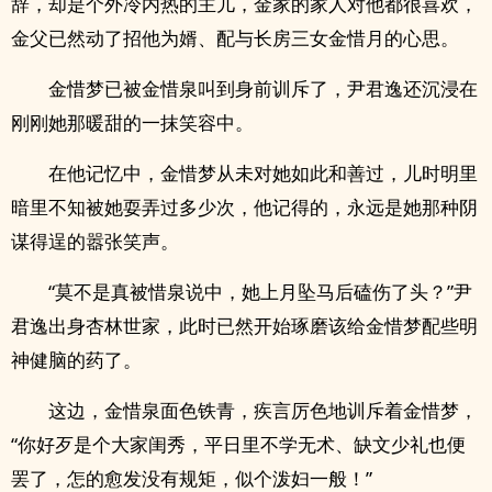
辞，却是个外冷内热的主儿，金家的家人对他都很喜欢，
金父已然动了招他为婿、配与长房三女金惜月的心思。
金惜梦已被金惜泉叫到身前训斥了，尹君逸还沉浸在
刚刚她那暖甜的一抹笑容中。
在他记忆中，金惜梦从未对她如此和善过，儿时明里
暗里不知被她耍弄过多少次，他记得的，永远是她那种阴
谋得逞的嚣张笑声。
“莫不是真被惜泉说中，她上月坠马后磕伤了头？”尹
君逸出身杏林世家，此时已然开始琢磨该给金惜梦配些明
神健脑的药了。
这边，金惜泉面色铁青，疾言厉色地训斥着金惜梦，
“你好歹是个大家闺秀，平日里不学无术、缺文少礼也便
罢了，怎的愈发没有规矩，似个泼妇一般！”