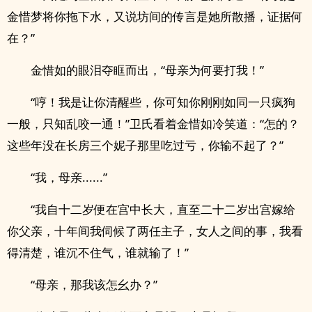
金惜梦将你拖下水，又说坊间的传言是她所散播，证据何
在？”
金惜如的眼泪夺眶而出，“母亲为何要打我！”
“哼！我是让你清醒些，你可知你刚刚如同一只疯狗
一般，只知乱咬一通！”卫氏看着金惜如冷笑道：“怎的？
这些年没在长房三个妮子那里吃过亏，你输不起了？”
“我，母亲......”
“我自十二岁便在宫中长大，直至二十二岁出宫嫁给
你父亲，十年间我伺候了两任主子，女人之间的事，我看
得清楚，谁沉不住气，谁就输了！”
“母亲，那我该怎幺办？”