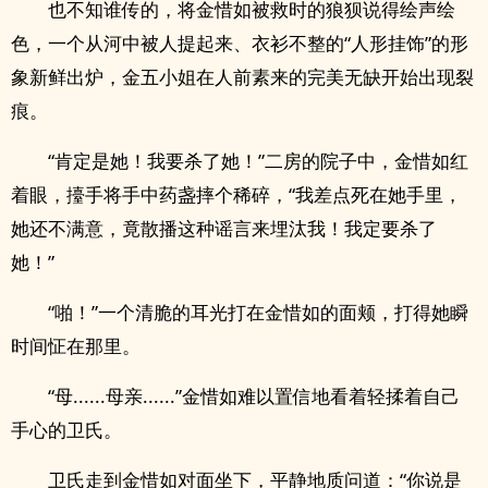
也不知谁传的，将金惜如被救时的狼狈说得绘声绘
色，一个从河中被人提起来、衣衫不整的“人形挂饰”的形
象新鲜出炉，金五小姐在人前素来的完美无缺开始出现裂
痕。
“肯定是她！我要杀了她！”二房的院子中，金惜如红
着眼，擡手将手中药盏摔个稀碎，“我差点死在她手里，
她还不满意，竟散播这种谣言来埋汰我！我定要杀了
她！”
“啪！”一个清脆的耳光打在金惜如的面颊，打得她瞬
时间怔在那里。
“母......母亲......”金惜如难以置信地看着轻揉着自己
手心的卫氏。
卫氏走到金惜如对面坐下，平静地质问道：“你说是