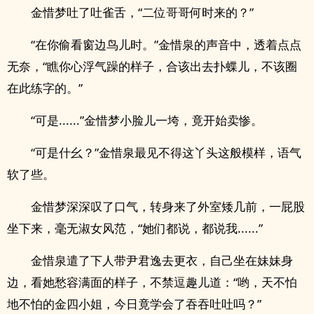
金惜梦吐了吐雀舌，“二位哥哥何时来的？”
“在你偷看窗边鸟儿时。”金惜泉的声音中，透着点点
无奈，“瞧你心浮气躁的样子，合该出去扑蝶儿，不该圈
在此练字的。”
“可是......”金惜梦小脸儿一垮，竟开始卖惨。
“可是什幺？”金惜泉最见不得这丫头这般模样，语气
软了些。
金惜梦深深叹了口气，转身来了外室矮几前，一屁股
坐下来，毫无淑女风范，“她们都说，都说我......”
金惜泉遣了下人带尹君逸去更衣，自己坐在妹妹身
边，看她愁容满面的样子，不禁逗趣儿道：“哟，天不怕
地不怕的金四小姐，今日竟学会了吞吞吐吐吗？”