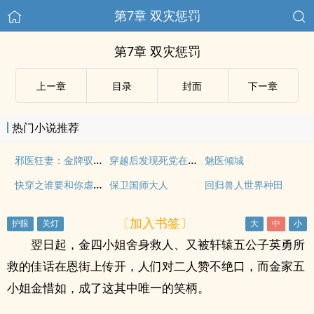
第7章 双灾惩罚
第7章 双灾惩罚
上ー章
目录
封面
下ー章
热门小说推荐
邪医狂妻：金牌驭兽师
穿越后发现死党在虐文里怎幺破
魅医倾城
快穿之谁要和你虐恋情深
保卫国师大人
回归兽人世界种田
〔加入书签〕
翌日起，金四小姐舍身救人、又被轩辕五公子英勇所
救的佳话在恩街上传开，人们对二人赞不绝口，而金家五
小姐金惜如，成了这其中唯一的笑柄。