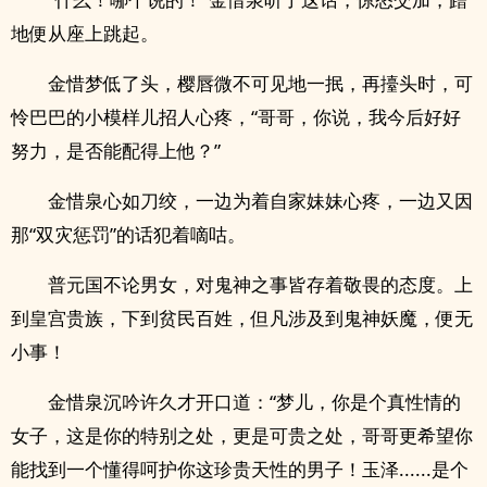
地便从座上跳起。
金惜梦低了头，樱唇微不可见地一抿，再擡头时，可
怜巴巴的小模样儿招人心疼，“哥哥，你说，我今后好好
努力，是否能配得上他？”
金惜泉心如刀绞，一边为着自家妹妹心疼，一边又因
那“双灾惩罚”的话犯着嘀咕。
普元国不论男女，对鬼神之事皆存着敬畏的态度。上
到皇宫贵族，下到贫民百姓，但凡涉及到鬼神妖魔，便无
小事！
金惜泉沉吟许久才开口道：“梦儿，你是个真性情的
女子，这是你的特别之处，更是可贵之处，哥哥更希望你
能找到一个懂得呵护你这珍贵天性的男子！玉泽......是个