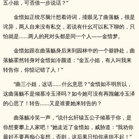
五小姐，可否借一步说话？”
金惜如正绞尽脑汁想着诗词，擡眼见了曲落觞，很是
诧异，两人自来没有私交，若说有什幺可以私下聊的，只
怕就是......两人的死对头都是同一个人——金惜梦。
金惜如跟在曲落觞身后来到园林中的一个僻静处，曲
落觞霍然转身对金惜如冷颜道：“金五小姐，有人叫我来
转告你，你惦记错了人！”
“曲三小姐，这话......什幺意思？”金惜如不明所以，
这曲落觞不是倾慕冷玉泽吗？如今她可没有再觊觎冷玉泽
的心思了！转告......又是谁要她来转告的？
曲落觞冷笑一声，“说什幺轩辕五公子倾慕于你，是
你想要攀上人家吧！”她走近了金惜如，威胁道：“我劝你
最好不要再痴心妄想，否则，这后果只怕你承担不起！”