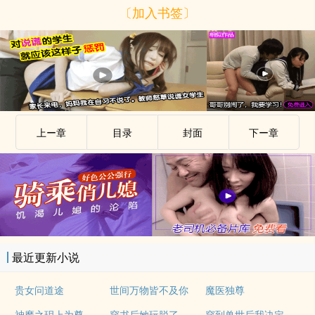
〔加入书签〕
上ー章
目录
封面
下ー章
最近更新小说
贵女问道途
世间万物皆不及你
魔医独尊
穿到兽世后我决定女扮男装
神魔之玥上为尊
穿书后她玩脱了