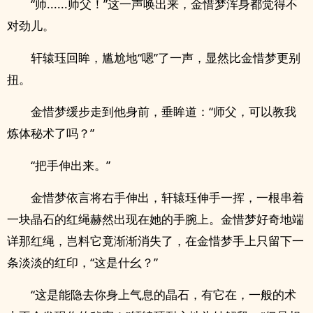
“师......师父！”这一声唤出来，金惜梦浑身都觉得不
对劲儿。
轩辕珏回眸，尴尬地“嗯”了一声，显然比金惜梦更别
扭。
金惜梦缓步走到他身前，垂眸道：“师父，可以教我
炼体秘术了吗？”
“把手伸出来。”
金惜梦依言将右手伸出，轩辕珏伸手一挥，一根串着
一块晶石的红绳赫然出现在她的手腕上。金惜梦好奇地端
详那红绳，岂料它竟渐渐消失了，在金惜梦手上只留下一
条淡淡的红印，“这是什幺？”
“这是能隐去你身上气息的晶石，有它在，一般的术