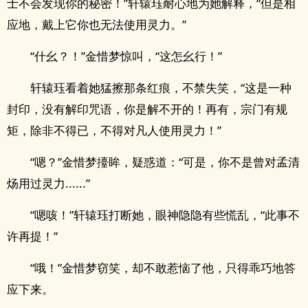
士不会发现你的秘密！”轩辕珏耐心地为她解释，“但是相
应地，戴上它你也无法使用灵力。”
“什幺？！”金惜梦惊叫，“这怎幺行！”
轩辕珏看着她猛擦那条红痕，不禁失笑，“这是一种
封印，没有解印咒语，你是解不开的！再有，宗门有规
矩，除非不得已，不得对凡人使用灵力！”
“嗯？”金惜梦擡眸，疑惑道：“可是，你不是曾对孟清
炀用过灵力......”
“嗯咳！”轩辕珏打断她，眼神隐隐有些慌乱，“此事不
许再提！”
“哦！”金惜梦窃笑，却不敢惹恼了他，只得乖巧地答
应下来。