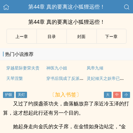
第44章 真的要离这小狐狸远些！
第44章 真的要离这小狐狸远些！
上ー章
目录
封面
下ー章
热门小说推荐
穿越星际妻荣夫贵
神医九小姐
凤帝九倾
穿书后我成了反派的契约兽
灵妃倾天之妖帝已就擒
天琴涅槃
〔加入书签〕
又过了约摸盏茶功夫，曲落觞放弃了亲近冷玉泽的打
算，这才想起此行还有另一个目的。
她起身走向金氏的女子席，在金惜如身边站定，“金