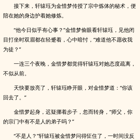
接下来，轩辕珏为金惜梦传授了宗中炼体的秘术，便
陪在她的身边护着她修炼。
“他今日似乎有心事？”金惜梦偷眼看轩辕珏，见他闭
目打坐时双眉都在轻蹙着，心中暗忖，“难道他不愿收我
为徒？”
一连三个夜晚，金惜梦都觉得轩辕珏对她态度疏离，
不似从前。
天快要放亮了，轩辕珏睁开眼，对金惜梦道：“你该
回去了。”
金惜梦起身，迟疑挪着步子，忽而转身，“师父，你
的宗门中有不是人的弟子吗？”
“不是人？”轩辕珏被金惜梦问得怔住了，一时间没反