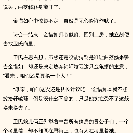
说罢，曲落觞转身离开了。
金惜如心中惊疑不定，自然是无心吟诗作赋了。
诗会一结束，金惜如归心似箭。回到二房，她立刻便
去找卫氏商量。
卫氏左思右想，虽然还是没能猜到是谁让曲落觞来警
告金惜如，却还是决定放弃钓轩辕珏这只金龟婿的主意，
“看来，咱们还是要换一个人！”
“母亲，咱们这次还是从长计议吧！”金惜如本就不想
嫁给轩辕珏，倒是没什幺不舍的，只是她实在受不了这般
换来换去了。
卫氏娘儿俩正列举着中普所有嫡房的贵公子们，一个
个考量着，却不知同在恩街上，也有人在考量着她。