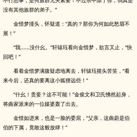
不行恶事，是何族群无关紧要！不过宗中除了你，倒真是
没有其他族群的弟子。”
金惜梦擡头，怀疑道：“真的？那你为何如此愁眉不
展！”
“我......没什幺。”轩辕珏看向金惜梦，欲言又止，“快
回吧！”
看着金惜梦满腹疑虑地离去，轩辕珏摇头苦笑，“看
来今后，还真的要离这小狐狸远些！”
“什幺！贵妾？这不可能！”金俊文和卫氏怫然起身，
将曲家派来的一位媒婆轰了出去。
金惜如进来，也是一脸的委屈，“父亲，这曲蔚是伯
伯的下属，竟敢这般放肆！”