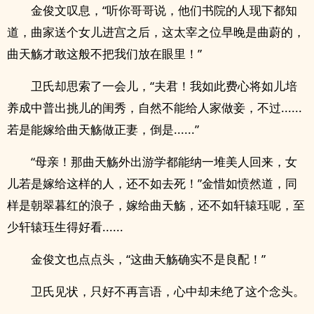
金俊文叹息，“听你哥哥说，他们书院的人现下都知
道，曲家送个女儿进宫之后，这太宰之位早晚是曲蔚的，
曲天觞才敢这般不把我们放在眼里！”
卫氏却思索了一会儿，“夫君！我如此费心将如儿培
养成中普出挑儿的闺秀，自然不能给人家做妾，不过......
若是能嫁给曲天觞做正妻，倒是......”
“母亲！那曲天觞外出游学都能纳一堆美人回来，女
儿若是嫁给这样的人，还不如去死！”金惜如愤然道，同
样是朝翠暮红的浪子，嫁给曲天觞，还不如轩辕珏呢，至
少轩辕珏生得好看......
金俊文也点点头，“这曲天觞确实不是良配！”
卫氏见状，只好不再言语，心中却未绝了这个念头。