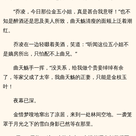
“乔凌，今日那位金五小姐，真是甚合我意呀！”也不
知是醉酒还是思及美人所致，曲天觞清瘦的面颊上泛着潮
红。
乔凌在一边轻啜着美酒，笑道：“听闻这位五小姐不
是嫡房所出，只怕配不上曲兄。”
曲天觞手一挥，“没关系，给我做个贵妾绰绰有余
了，等家父成了太宰，我曲天觞的正妻，只能是金枝玉
叶！
夜幕已深。
金惜梦嗖地窜出了凉居，来到一处林间空地。一袭笼
罩于月光之下的雪白身影已然等在那里。