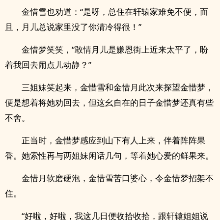
金惜雪也劝道：“是呀，总住在轩辕家难免不便，而
且，月儿总说家里没了你清冷得很！”
金惜梦笑笑，“敢情月儿是嫌恩街上近来太平了，盼
着我回去闹点儿动静？”
三姐妹笑起来，金惜雪和金惜月此次来探望金惜梦，
便是想着将她劝回去，但这幺自在的日子金惜梦还真有些
不舍。
正当时，金惜梦感应到山下有人上来，伴着阵阵果
香。她索性再与两姐妹闲话几句，等着她心爱的鲜果来。
金惜月软磨硬泡，金惜雪苦口婆心，令金惜梦招架不
住。
“好啦，好啦，我这几日便收拾收拾，跟轩辕姐姐说