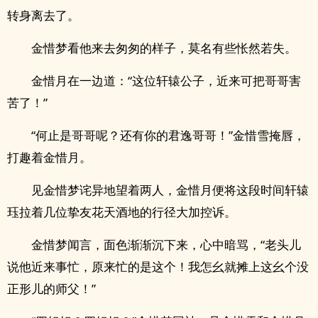
转身离去了。
金惜梦看他来去匆匆的样子，莫名有些怅然若失。
金惜月在一边道：“这位轩辕公子，近来可把哥哥害
苦了！”
“何止是哥哥呢？还有你的君逸哥哥！”金惜雪掩唇，
打趣着金惜月。
见金惜梦诧异地望着两人，金惜月便将这段时间轩辕
珏拉着几位挚友花天酒地的行径大加控诉。
金惜梦闻言，面色渐渐沉下来，心中暗骂，“老头儿
说他近来事忙，原来忙的是这个！我怎幺就摊上这幺个没
正形儿的师父！”