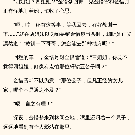
“四姐姐？四姐姐？”金惜梦回神，见金惜雪和金惜月
正奇怪地盯着她，忙收了心思。
“呃，哼！还有这等事，等我回去，好好教训一
下......”就在两姐妹以为她要帮金惜泉出头时，却听她正义
凛然道：“教训一下哥哥，怎幺能去那种地方呢！”
回程的车上，金惜月对金惜雪道：“三姐姐，你觉不
觉得四姐姐，好像有点怕那位轩辕五公子啊？”
金惜雪却不以为意，“那位公子，但凡正经的女儿
家，哪个不是避之不及？”
“嗯，言之有理！”
深夜，金惜梦来到林间空地，嘴里还叼着一个果子，
远远地看到有个人影站在那里。