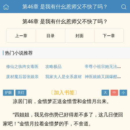
第46章 是我有什幺惹师父不快了吗？
第46章 是我有什幺惹师父不快了吗？
上ー章
目录
封面
下ー章
热门小说推荐
帝尊小祖宗她无法无天
修仙之纨绔女毒医
攻略极品
神医娘娘又踢爆醋缸了
废材魔后嚣张娘亲
我家夫人是全系废材
〔加入书签〕
凉居门前，金惜梦正送金惜雪和金惜月出来。
“四姐姐，我见你伤势已好得差不多了，这几日便回
家吧！”金惜月拉着金惜梦的手，不舍道。