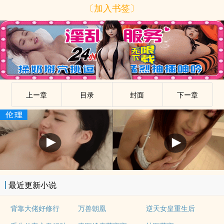
〔加入书签〕
上ー章
目录
封面
下ー章
最近更新小说
背靠大佬好修行
万兽朝凰
逆天女皇重生后