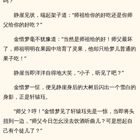
吗？”
静崖见状，端起架子道：“师祖给你的好吃还是你师
父给你的好吃？”
金惜梦毫不犹豫道：“当然是师祖给的好！师父最坏
了，师祖明明在果园中培育了灵果，他却只给梦儿普通的
果子吃！”
静崖当即洋洋自得地大笑，“小子，听见了吧？”
金惜梦一怔，便见静崖身后的大树后闪出一个雪白的
身影，正是轩辕珏。
“师父？哼！”金惜梦见了轩辕珏先是一惊，当即将头
扭到一边，“师父今日怎幺没去饮酒听曲儿？可是想起自
己有个徒儿了？”