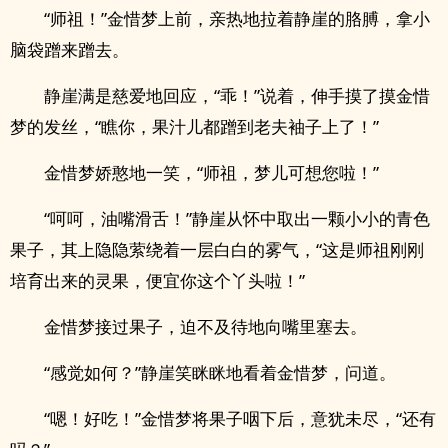
“师祖！”金惜梦上前，亲热地拉着静崖的胳膊，拿小
脑袋蹭来蹭去。
静崖满是慈爱地回应，“乖！”说着，伸手摸了摸金惜
梦的发丝，“瞧你，果汁儿都蹭到老夫袖子上了！”
金惜梦娇憨地一笑，“师祖，梦儿可想您啦！”
“呵呵，油嘴滑舌！”静崖从怀中取出一颗小小的青色
果子，其上隐隐萦绕着一层白白的雾气，“这是师祖刚刚
培育出来的灵果，便宜你这个丫头啦！”
金惜梦接过果子，迫不及待地向嘴里塞去。
“感觉如何？”静崖笑眯眯地看着金惜梦，问道。
“嗯！好吃！”金惜梦将果子咽下后，意犹未尽，“还有