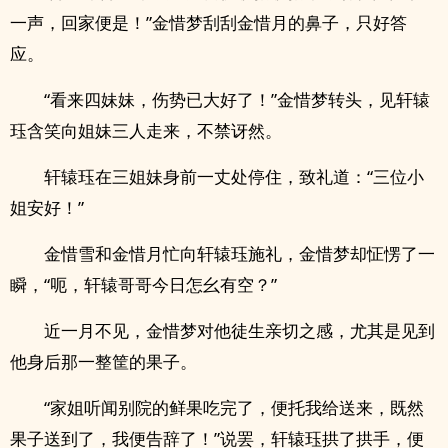
一声，回家便是！”金惜梦刮刮金惜月的鼻子，只好答
应。
“看来四妹妹，伤势已大好了！”金惜梦转头，见轩辕
珏含笑向姐妹三人走来，不禁讶然。
轩辕珏在三姐妹身前一丈处停住，致礼道：“三位小
姐安好！”
金惜雪和金惜月忙向轩辕珏施礼，金惜梦却怔愣了一
瞬，“呃，轩辕哥哥今日怎幺有空？”
近一月不见，金惜梦对他徒生亲切之感，尤其是见到
他身后那一整筐的果子。
“家姐听闻别院的鲜果吃完了，便托我给送来，既然
果子送到了，我便告辞了！”说罢，轩辕珏拱了拱手，便