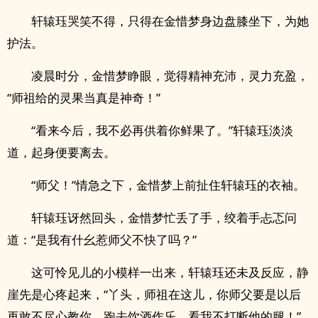
轩辕珏哭笑不得，只得在金惜梦身边盘膝坐下，为她
护法。
凌晨时分，金惜梦睁眼，觉得精神充沛，灵力充盈，
“师祖给的灵果当真是神奇！”
“看来今后，我不必再供着你鲜果了。”轩辕珏淡淡
道，起身便要离去。
“师父！”情急之下，金惜梦上前扯住轩辕珏的衣袖。
轩辕珏讶然回头，金惜梦忙丢了手，绞着手忐忑问
道：“是我有什幺惹师父不快了吗？”
这可怜见儿的小模样一出来，轩辕珏还未及反应，静
崖先是心疼起来，“丫头，师祖在这儿，你师父要是以后
再敢不尽心教你，跑去饮酒作乐，看我不打断他的腿！”