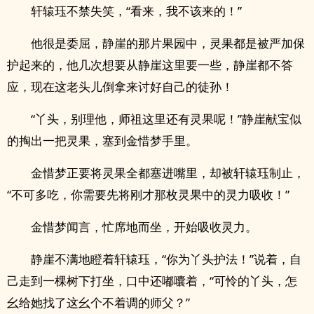
轩辕珏不禁失笑，“看来，我不该来的！”
他很是委屈，静崖的那片果园中，灵果都是被严加保
护起来的，他几次想要从静崖这里要一些，静崖都不答
应，现在这老头儿倒拿来讨好自己的徒孙！
“丫头，别理他，师祖这里还有灵果呢！”静崖献宝似
的掏出一把灵果，塞到金惜梦手里。
金惜梦正要将灵果全都塞进嘴里，却被轩辕珏制止，
“不可多吃，你需要先将刚才那枚灵果中的灵力吸收！”
金惜梦闻言，忙席地而坐，开始吸收灵力。
静崖不满地瞪着轩辕珏，“你为丫头护法！”说着，自
己走到一棵树下打坐，口中还嘟囔着，“可怜的丫头，怎
幺给她找了这幺个不着调的师父？”