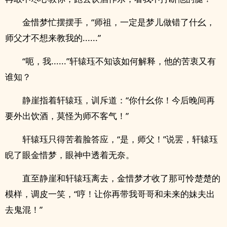
金惜梦忙摆摆手，“师祖，一定是梦儿做错了什幺，
师父才不想来教我的......”
“呃，我......”轩辕珏不知该如何解释，他的苦衷又有
谁知？
静崖指着轩辕珏，训斥道：“你什幺你！今后晚间再
要外出饮酒，莫怪为师不客气！”
轩辕珏只得苦着脸答应，“是，师父！”说罢，轩辕珏
睨了眼金惜梦，眼神中透着无奈。
直至静崖和轩辕珏离去，金惜梦才收了那可怜楚楚的
模样，调皮一笑，“哼！让你再带我哥哥和未来的妹夫出
去鬼混！”