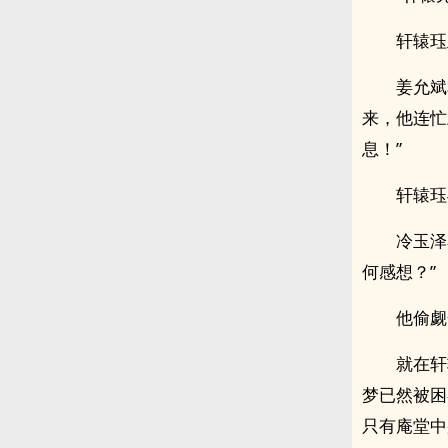
轩辕珏
姜允斌
来，他连忙
息！”
轩辕珏
冷玉泽
何感想？”
他偷觑
就在轩
梦已然被困
只有庵堂中