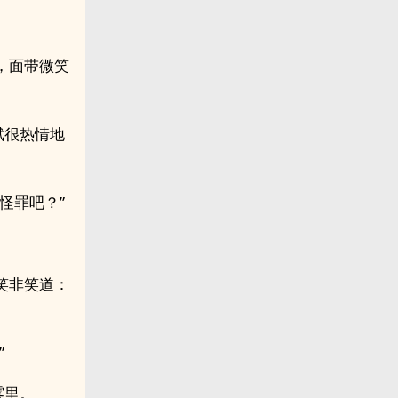
，面带微笑
斌很热情地
怪罪吧？”
笑非笑道：
”
雾里。