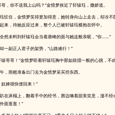
哥哥，你不送我上山吗？”金惜梦挨近了轩辕珏，撒娇道。
珏怔住，金惜梦笑得更加得意，她转身向山上走去，却冷不
起来，待她反应过来，整个人已被轩辕珏横抱在怀中。
全然未料到轩辕珏会当着唐峰的面与她这般亲昵，“你......”
却一副正人君子的架势，“山路难行！”
轩辕哥哥！”金惜梦听着轩辕珏胸中那如鼓擂一般的心跳，不
午，雨栀准备出门去为金惜梦采买些东西。
，奴婢很快便回来！”
趴在床榻上，翻着手中的经书，唇边噙着甜美笑意，漫不经
外面逛逛！”