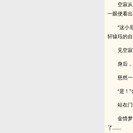
空寂从
一眼便看出
“这小
轩辕珏的自
见空寂
身后，
慈然一
“是！
站在门
金惜梦
了......