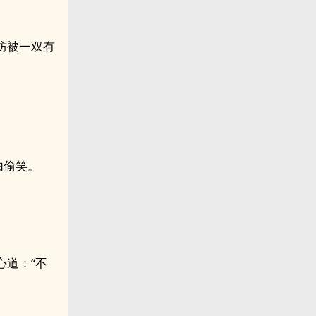
防被一双有
由偷笑。
心道：“不