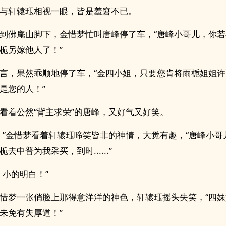
与轩辕珏相视一眼，皆是羞窘不已。
到佛庵山脚下，金惜梦忙叫唐峰停了车，“唐峰小哥儿，你
栀另嫁他人了！”
言，果然乖顺地停了车，“金四小姐，只要您肯将雨栀姐姐
是您的人！”
看着公然“背主求荣”的唐峰，又好气又好笑。
！”金惜梦看着轩辕珏啼笑皆非的神情，大觉有趣，“唐峰小哥
去中普为我采买，到时......”
，小的明白！”
惜梦一张俏脸上那得意洋洋的神色，轩辕珏摇头失笑，“四
未免有失厚道！”