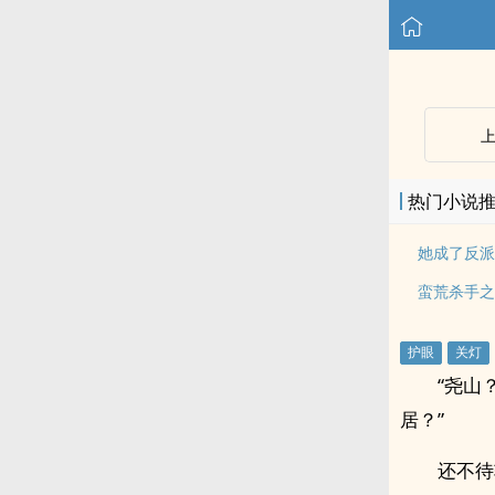
热门小说
她成了反派
蛮荒杀手之
“尧山
居？”
还不待