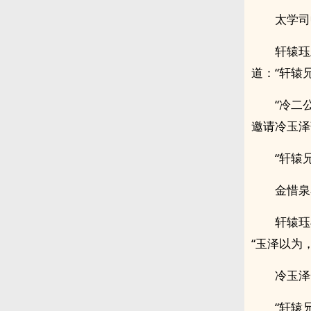
太学司
轩辕珏
道：“轩辕兄
“冷二
邀请冷玉泽
“轩辕
金惜泉
轩辕珏
“玉泽以为
冷玉泽
“轩辕