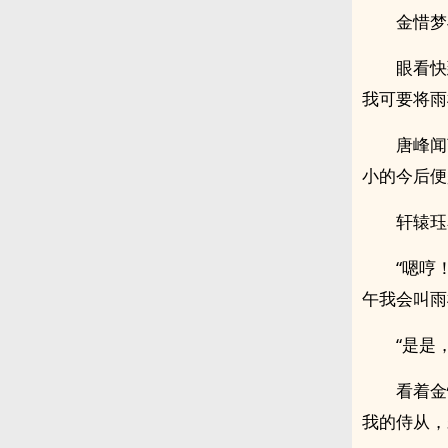
金惜梦
眼看快
我可要将雨
唐峰闻
小的今后便
轩辕珏
“嗯哼
午我会叫雨栀
“是是
看着金
我的侍从，