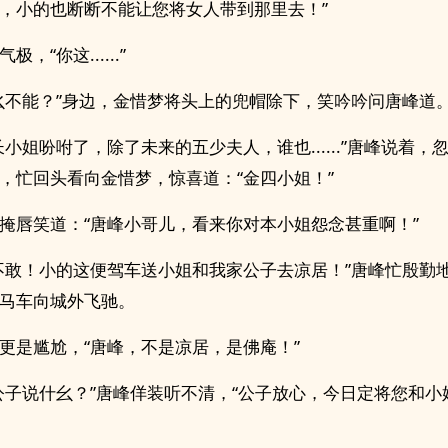
，小的也断断不能让您将女人带到那里去！”
极，“你这......”
幺不能？”身边，金惜梦将头上的兜帽除下，笑吟吟问唐峰道
长小姐吩咐了，除了未来的五少夫人，谁也......”唐峰说着，
，忙回头看向金惜梦，惊喜道：“金四小姐！”
掩唇笑道：“唐峰小哥儿，看来你对本小姐怨念甚重啊！”
不敢！小的这便驾车送小姐和我家公子去凉居！”唐峰忙殷勤
马车向城外飞驰。
更是尴尬，“唐峰，不是凉居，是佛庵！”
公子说什幺？”唐峰佯装听不清，“公子放心，今日定将您和小