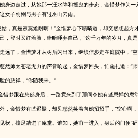
她身边走过，从她那一汪水眸和摇曳的步态，金惜梦作为一
这女子刚刚与男子有过巫山云雨。
尼姑，真是寂寞难耐啊！”金惜梦心下啧啧道，却突然想起方
己，登时又红着脸，暗暗唾弃自己，“这千万年的岁月，真是
走远了，金惜梦才从树后闪出来，继续信步走在庭院中，“空
慈然师太苍老无力的声音响起，金惜梦回头，忙施礼道：“师
脸的慈祥，“你随我来。”
”金惜梦跟在慈然身后，一路竟来到了那间令她有些忌惮的庵
外，金惜梦有些迟疑，却见慈然笑着向她招招手，“空心啊，
见状，擡足踏进了庵堂。谁知，她甫一进入，身后的门便“砰