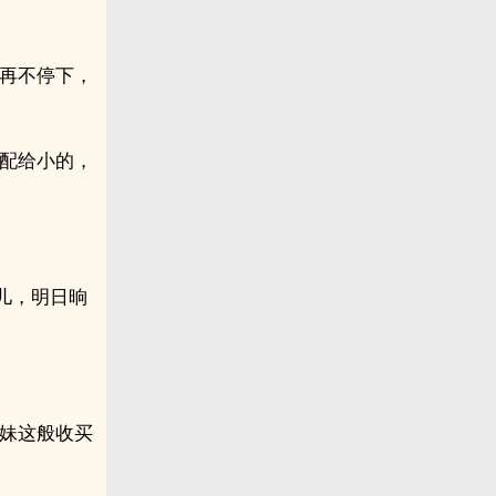
若再不停下，
许配给小的，
儿，明日晌
妹妹这般收买