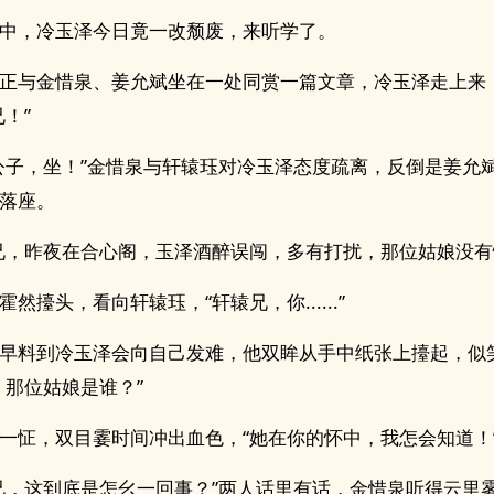
中，冷玉泽今日竟一改颓废，来听学了。
正与金惜泉、姜允斌坐在一处同赏一篇文章，冷玉泽走上来
！”
公子，坐！”金惜泉与轩辕珏对冷玉泽态度疏离，反倒是姜允
落座。
兄，昨夜在合心阁，玉泽酒醉误闯，多有打扰，那位姑娘没有
霍然擡头，看向轩辕珏，“轩辕兄，你......”
早料到冷玉泽会向自己发难，他双眸从手中纸张上擡起，似
，那位姑娘是谁？”
一怔，双目霎时间冲出血色，“她在你的怀中，我怎会知道！
兄，这到底是怎幺一回事？”两人话里有话，金惜泉听得云里