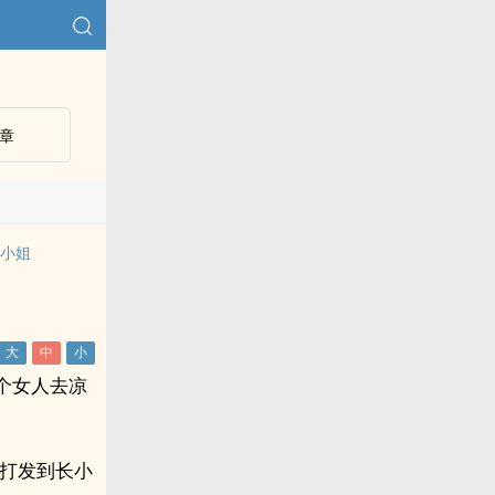
章
二小姐
站
个女人去凉
的打发到长小