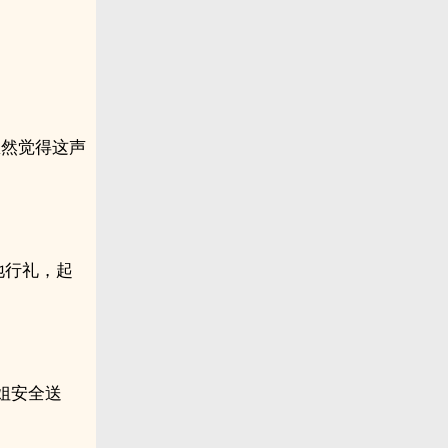
。
忽然觉得这声
地行礼，起
姐安全送