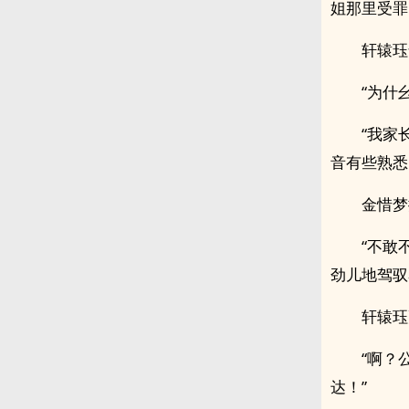
姐那里受罪
轩辕珏气
“为什
“我家
音有些熟悉
金惜梦
“不敢
劲儿地驾驭
轩辕珏
“啊？
达！”