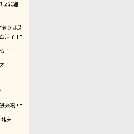
只老狐狸，
才满心都是
白活了！”
心！”
太！”
堂。
进来吧！”
”地关上