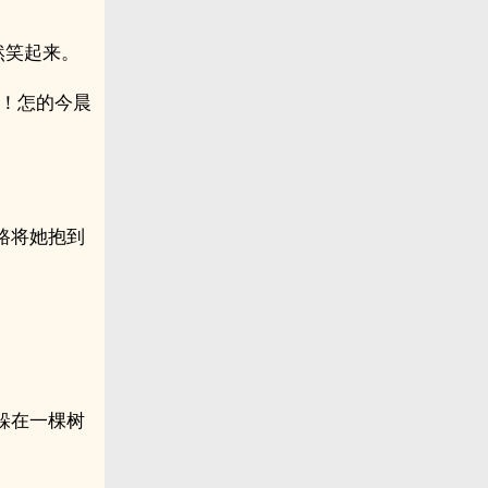
然笑起来。
呀！怎的今晨
路将她抱到
躲在一棵树