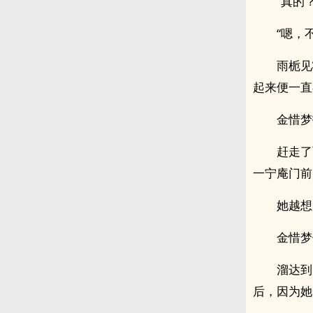
“真的
“嗯，
雨栀见
起来便一直
金惜梦
赶走了
一宁庵门前
她越想
金惜梦
溜达到
后，因为她