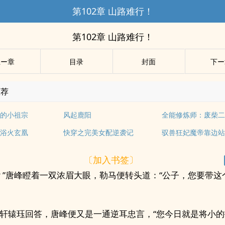
第102章 山路难行！
第102章 山路难行！
上ー章
目录
封面
下ー
推荐
的小祖宗
风起鹿阳
全能修炼师：废柴
浴火玄凰
快穿之完美女配逆袭记
驭兽狂妃魔帝靠边
〔加入书签〕
？”唐峰瞪着一双浓眉大眼，勒马便转头道：“公子，您要带这
轩辕珏回答，唐峰便又是一通逆耳忠言，“您今日就是将小