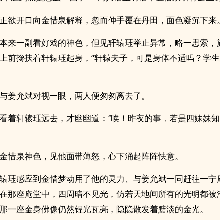
正欲开口向金惜泉解释，忽而伸手覆在丹田，面色凝沉下来
本来一副看好戏的神色，但见轩辕珏举止异常，略一思索，
上前搀扶着轩辕珏起身，“轩辕夫子，可是身体不适吗？学
与姜允斌对视一眼，两人便匆匆离去了。
看着轩辕珏远去，才幽幽道：“唉！昨夜的事，若是四妹妹
金惜泉神色，见他面带薄怒，心下涌起阵阵快意。
辕珏感应到金惜梦动用了他的灵力、与姜允斌一同赶往一宁
在那座庵堂中，四周暗不见光，仿若天地间所有的光明都被
那一座金身佛像仍然锃光瓦亮，隐隐散发着黯淡的金光。