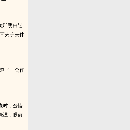
。
旋即明白过
生带夫子去休
知道了，会作
庵时，金惜
淹没，眼前