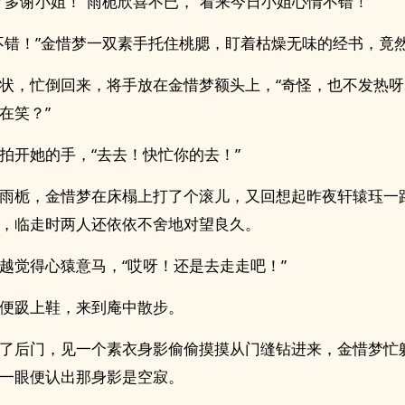
？多谢小姐！”雨栀欣喜不已，“看来今日小姐心情不错！”
不错！”金惜梦一双素手托住桃腮，盯着枯燥无味的经书，竟
状，忙倒回来，将手放在金惜梦额头上，“奇怪，也不发热
在笑？”
拍开她的手，“去去！快忙你的去！”
雨栀，金惜梦在床榻上打了个滚儿，又回想起昨夜轩辕珏一
，临走时两人还依依不舍地对望良久。
越觉得心猿意马，“哎呀！还是去走走吧！”
便趿上鞋，来到庵中散步。
了后门，见一个素衣身影偷偷摸摸从门缝钻进来，金惜梦忙
一眼便认出那身影是空寂。