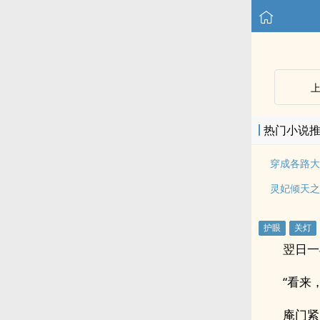
热门小说
穿成各路大
灵妃倾天之
翌日一
“看来
庵门紧