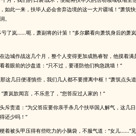
，如此一来，扶毕人必会舍弃边境的这一大片疆域！”萧筑
润。
多亏了岚......呃，萧副将的计策！”多尔麟看向萧筑身后的萧
在边城作战这几个月，整个人变得更加成熟睿智，他摸着满
看着眼前的沙盘道：“只不过，要谨防他们狗急跳墙！”
.....那这几日便谨慎些，我们几人都不要擅离中枢！”萧筑点头
！”萧岚歆闻言，不乐意了，“您答应过人家的！”
头斥责道：“为父答应要你亲手杀几个扶毕国人解气，这几
得还少吗！”
梗着被头甲压得有些吃力的小脑袋，不服气道：“女儿......”