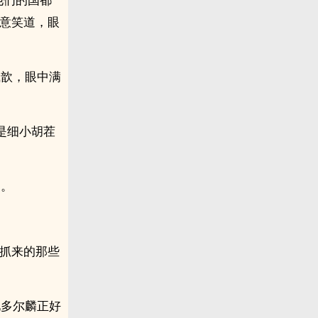
快意笑道，眼
岚歆，眼中满
是细小胡茬
道。
日抓来的那些
见多尔麟正好