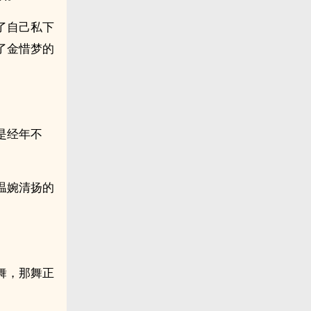
了自己私下
了金惜梦的
是经年不
温婉清扬的
舞，那舞正