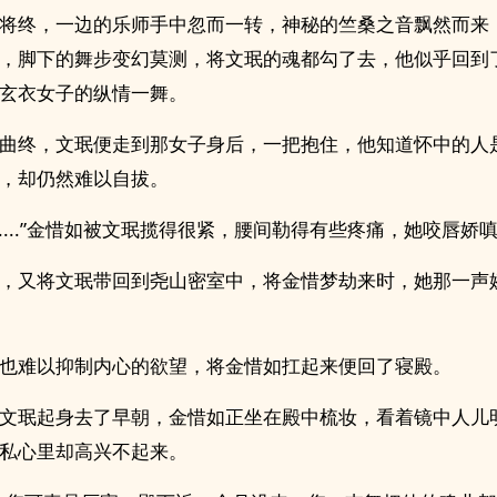
将终，一边的乐师手中忽而一转，神秘的竺桑之音飘然而来
，脚下的舞步变幻莫测，将文珉的魂都勾了去，他似乎回到
玄衣女子的纵情一舞。
曲终，文珉便走到那女子身后，一把抱住，他知道怀中的人
，却仍然难以自拔。
......”金惜如被文珉揽得很紧，腰间勒得有些疼痛，她咬唇娇嗔
，又将文珉带回到尧山密室中，将金惜梦劫来时，她那一声
也难以抑制内心的欲望，将金惜如扛起来便回了寝殿。
文珉起身去了早朝，金惜如正坐在殿中梳妆，看着镜中人儿
私心里却高兴不起来。