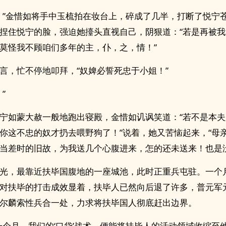
！”金惜如将手中玉梳拍在妆台上，碎成了几半，打断了悦宁
捏住悦宁的脸，强迫她擡头直视自己，阴狠道：“若是再被
莫怪我不顾咱们多年的主，仆，之，情！”
言，忙不停地叩拜，“奴婢必誓死忠于小姐！”
”
宁如蒙大赦一般地跑出寝殿，金惜如讥讽笑道：“若不是本
你这不忠的奴才扔去喂野狗了！”说着，她又苦恼起来，“母
当差时的旧故，为我送几个心腹进来，怎的还未送来！也是没
光，最靠近扶毕国腹地的一座城池，此时正重兵屯驻。一个
对扶毕的打击成效显着，扶毕人已然向后退了许多，普元军
尔麟索性兵合一处，力求将扶毕国人彻底赶出边界。
一个月，我们的‘口袋’战术，便能将扶毕人的活动领域收缩至