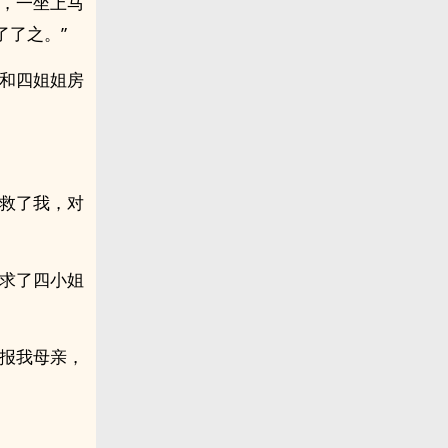
去，一坐上马
了了之。”
你和四姐姐房
时救了我，对
去求了四小姐
禀报我母亲，