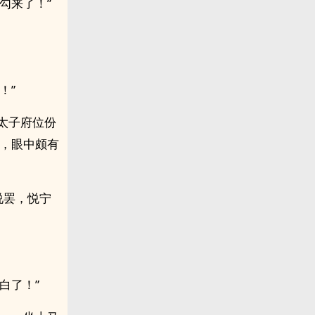
勾来了！”
！”
是太子府位份
宁，眼中颇有
说罢，悦宁
白了！”