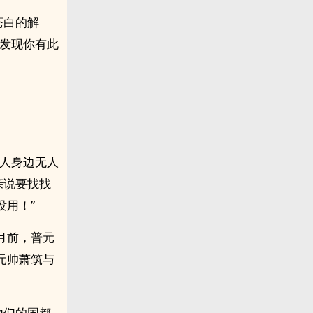
苍白的解
我发现你有此
夫人身边无人
亲说要找找
用！”
月前，普元
元帅萧筑与
他们的国都