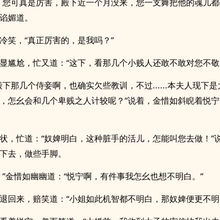
，您可真是厉害，殿下近一个月没来，您一支舞把他的魂儿都
谄媚道。
冷笑，“真正厉害的，是我吗？”
显尴尬，忙又道：“这下，看那几个小贱人还敢不敢对您不敬
殿下那几个侍妾啊，也确实欠些教训，不过......本夫人现下
，怎幺会和几个卑贱之人计较呢？”说着，金惜如斜睨着悦
状，忙道：“奴婢明白，这种脏手的活儿，怎能叫您去做！”
下去，做些手脚。
。”金惜如幽幽道：“悦宁啊，有件事我怎幺也想不明白。”
退回来，赔笑道：“小姐如此机智都不明白，那奴婢便更不明