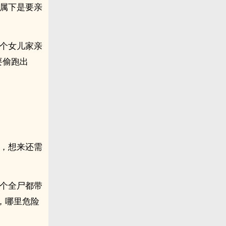
“属下是要亲
一个女儿家亲
要偷跑出
平，想来还需
连个全尸都带
，哪里危险