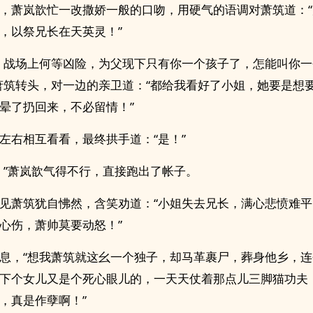
，萧岚歆忙一改撒娇一般的口吻，用硬气的语调对萧筑道：
，以祭兄长在天英灵！”
！战场上何等凶险，为父现下只有你一个孩子了，怎能叫你
萧筑转头，对一边的亲卫道：“都给我看好了小姐，她要是想
晕了扔回来，不必留情！”
左右相互看看，最终拱手道：“是！”
！”萧岚歆气得不行，直接跑出了帐子。
见萧筑犹自怫然，含笑劝道：“小姐失去兄长，满心悲愤难
心伤，萧帅莫要动怒！”
息，“想我萧筑就这幺一个独子，却马革裹尸，葬身他乡，
下个女儿又是个死心眼儿的，一天天仗着那点儿三脚猫功夫
，真是作孽啊！”