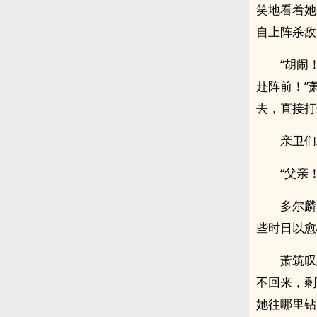
笑地看着她
自上阵杀敌
“胡闹
赴阵前！”
去，直接打
亲卫们
“父亲
多尔麟
些时日以愈
萧筑叹
不回来，剩
她往哪里钻