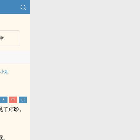
章
二小姐
见了踪影。
眠。