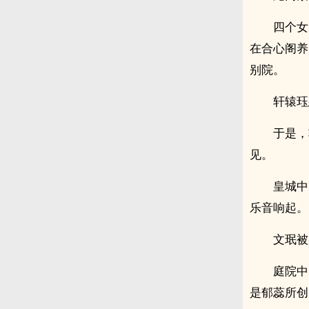
四个女
在合心阁养
别院。
轩辕珏
于是，
见。
皇城中
乐音响起。
文珉被
庭院中
是郁蕊所创