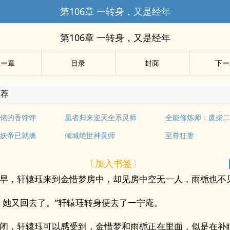
第106章 一转身，又是经年
第106章 一转身，又是经年
上ー章
目录
封面
下ー
推荐
佬的香饽饽
凰者归来逆天全系灵师
全能修炼师：废柴
妖帝已就擒
倾城绝世神灵师
至尊狂妻
〔加入书签〕
早，轩辕珏来到金惜梦房中，却见房中空无一人，雨栀也不
，她又回去了。”轩辕珏转身便去了一宁庵。
闭，轩辕珏可以感受到，金惜梦和雨栀正在里面，似是在补