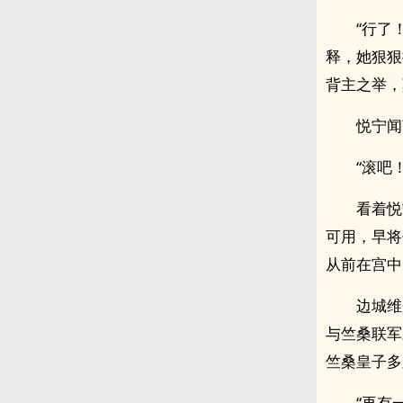
“行了
释，她狠狠
背主之举，
悦宁闻
“滚吧！
看着悦
可用，早将
从前在宫中
边城维
与竺桑联军
竺桑皇子多
“再有