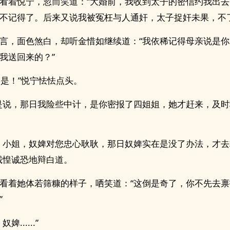
看着悦宁，忽而笑道：“大婚前，我收到太子的密信约我出
不记得了。后来又说我被冤枉与人通奸，太子捉奸未果，不
言，面色煞白，却听金惜如继续道：“我依稀记得母亲说是
我送回来的？”
....是！”悦宁怯怯点头。
是说，那日我险些中计，是你密报了四姐姐，她才赶来，及
，小姐，奴婢对您忠心耿耿，那日奴婢实在是没了办法，才
诚惶诚恐地辩白道。
看着她体若筛糠的样子，哂笑道：“这倒是奇了，你不先去
”
婢......”