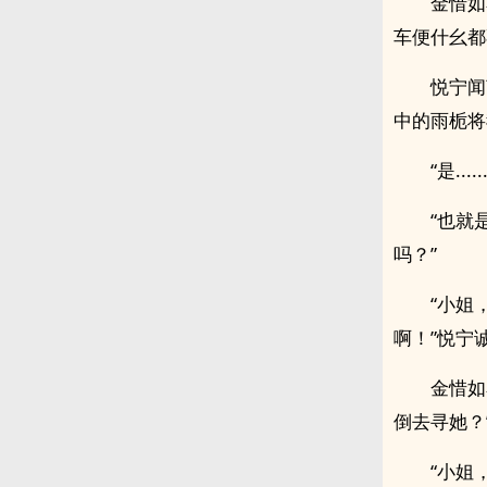
金惜如
车便什幺都
悦宁闻
中的雨栀将
“是..
“也就
吗？”
“小姐
啊！”悦宁
金惜如
倒去寻她？
“小姐，奴