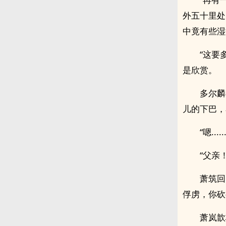
外五十里处
中竟有些湿
“这要
是欣赏。
多尔麟
儿的下巴，
“嗯.
“父亲
萧筑回
俘虏，你砍
萧岚歆