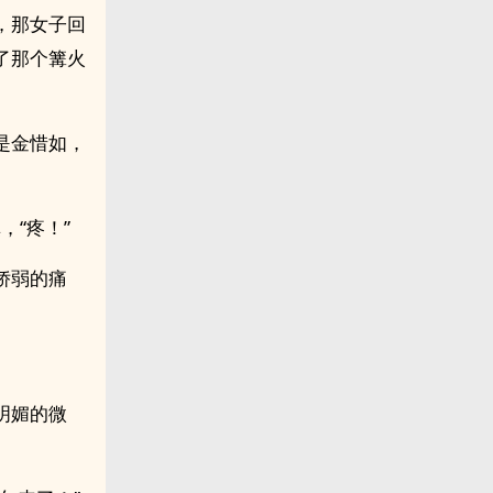
，那女子回
了那个篝火
是金惜如，
，“疼！”
娇弱的痛
明媚的微