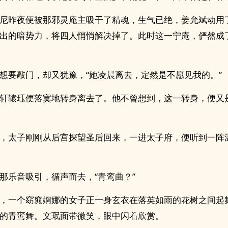
尼昨夜便被那邪灵庵主吸干了精魂，生气已绝，姜允斌动用
出的暗势力，将四人悄悄解决掉了。此时这一宁庵，俨然成
想要敲门，却又犹豫，“她凌晨离去，定然是不愿见我的。”
轩辕珏便落寞地转身离去了。他不曾想到，这一转身，便又
，太子刚刚从后宫探望圣后回来，一进太子府，便听到一阵
那乐音吸引，循声而去，“青鸾曲？”
，一个窈窕婀娜的女子正一身玄衣在落英如雨的花树之间起
的青鸾舞。文珉面带微笑，眼中闪着欣赏。