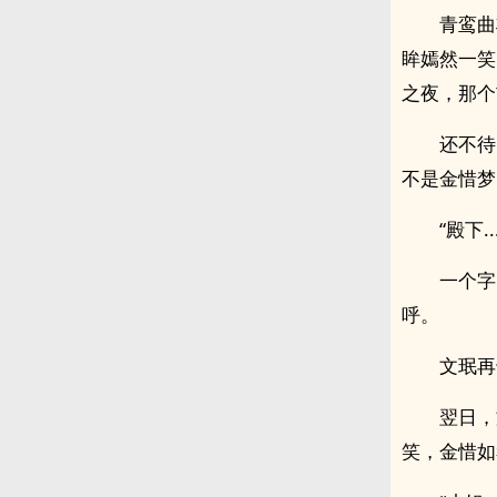
青鸾曲
眸嫣然一笑
之夜，那个
还不待
不是金惜梦
“殿下
一个字
呼。
文珉再
翌日，
笑，金惜如