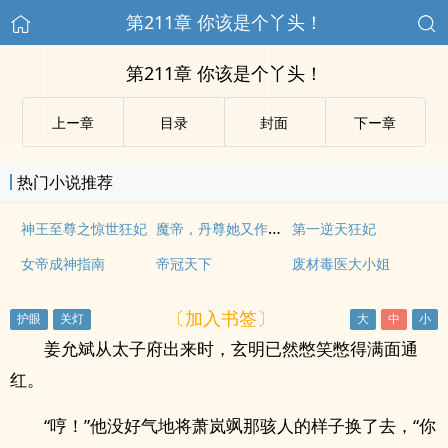
第211章 你该是个丫头！
第211章 你该是个丫头！
上ー章
目录
封面
下ー章
热门小说推荐
魔帝，丹尊她又作死了
神王至尊之惊世狂妃
第一逆天狂妃
女帝成神指南
帝冠天下
废材毒医大小姐
〔加入书签〕
姜允斌从太子府出来时，玄明已然憋笑憋得满面通
红。
“哼！”他没好气地将萧岚飒那骇人的样子换了去，“你