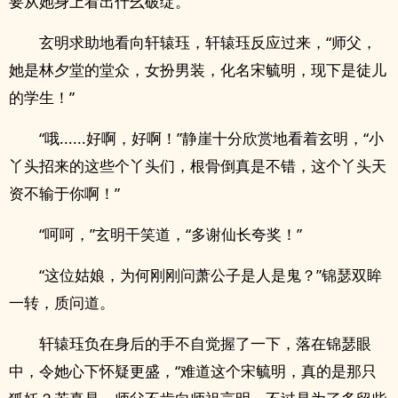
要从她身上看出什幺破绽。
玄明求助地看向轩辕珏，轩辕珏反应过来，“师父，
她是林夕堂的堂众，女扮男装，化名宋毓明，现下是徒儿
的学生！”
“哦......好啊，好啊！”静崖十分欣赏地看着玄明，“小
丫头招来的这些个丫头们，根骨倒真是不错，这个丫头天
资不输于你啊！”
“呵呵，”玄明干笑道，“多谢仙长夸奖！”
“这位姑娘，为何刚刚问萧公子是人是鬼？”锦瑟双眸
一转，质问道。
轩辕珏负在身后的手不自觉握了一下，落在锦瑟眼
中，令她心下怀疑更盛，“难道这个宋毓明，真的是那只