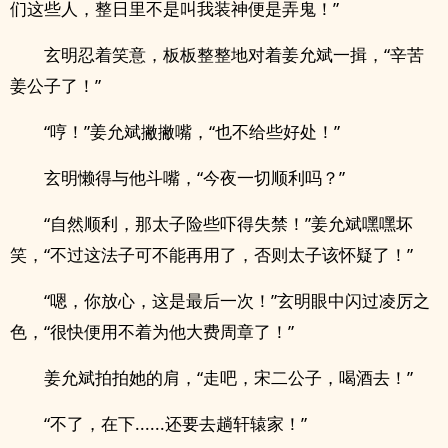
们这些人，整日里不是叫我装神便是弄鬼！”
玄明忍着笑意，板板整整地对着姜允斌一揖，“辛苦
姜公子了！”
“哼！”姜允斌撇撇嘴，“也不给些好处！”
玄明懒得与他斗嘴，“今夜一切顺利吗？”
“自然顺利，那太子险些吓得失禁！”姜允斌嘿嘿坏
笑，“不过这法子可不能再用了，否则太子该怀疑了！”
“嗯，你放心，这是最后一次！”玄明眼中闪过凌厉之
色，“很快便用不着为他大费周章了！”
姜允斌拍拍她的肩，“走吧，宋二公子，喝酒去！”
“不了，在下......还要去趟轩辕家！”