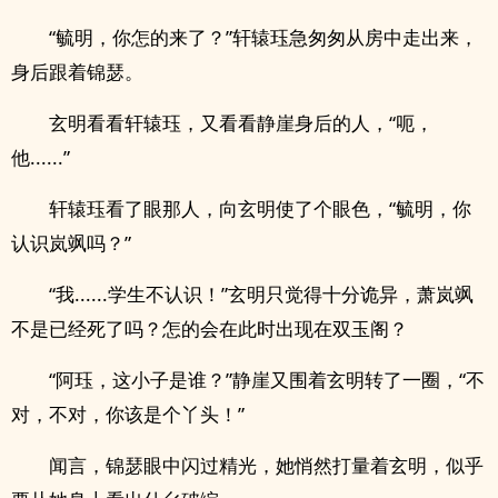
“毓明，你怎的来了？”轩辕珏急匆匆从房中走出来，
身后跟着锦瑟。
玄明看看轩辕珏，又看看静崖身后的人，“呃，
他......”
轩辕珏看了眼那人，向玄明使了个眼色，“毓明，你
认识岚飒吗？”
“我......学生不认识！”玄明只觉得十分诡异，萧岚飒
不是已经死了吗？怎的会在此时出现在双玉阁？
“阿珏，这小子是谁？”静崖又围着玄明转了一圈，“不
对，不对，你该是个丫头！”
闻言，锦瑟眼中闪过精光，她悄然打量着玄明，似乎