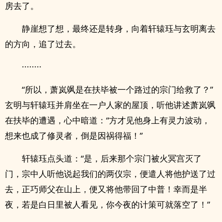
房去了。
静崖想了想，最终还是转身，向着轩辕珏与玄明离去
的方向，追了过去。
········
“所以，萧岚飒是在扶毕被一个路过的宗门给救了？”
玄明与轩辕珏并肩坐在一户人家的屋顶，听他讲述萧岚飒
在扶毕的遭遇，心中暗道：“方才见他身上有灵力波动，
想来也成了修灵者，倒是因祸得福！”
轩辕珏点头道：“是，后来那个宗门被火冥宫灭了
门，宗中人听他说起我们的两仪宗，便遣人将他护送了过
去，正巧师父在山上，便又将他带回了中普！幸而是半
夜，若是白日里被人看见，你今夜的计策可就落空了！”