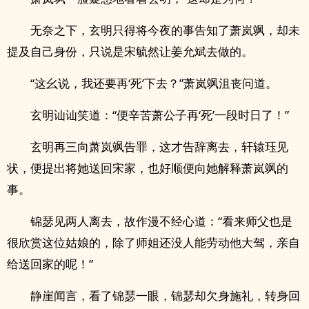
无奈之下，玄明只得将今夜的事告知了萧岚飒，却未
提及自己身份，只说是宋毓然让姜允斌去做的。
“这幺说，我还要再‘死’下去？”萧岚飒沮丧问道。
玄明讪讪笑道：“便辛苦萧公子再‘死’一段时日了！”
玄明再三向萧岚飒告罪，这才告辞离去，轩辕珏见
状，便提出将她送回宋家，也好顺便向她解释萧岚飒的
事。
锦瑟见两人离去，故作漫不经心道：“看来师父也是
很欣赏这位姑娘的，除了师姐还没人能劳动他大驾，亲自
给送回家的呢！”
静崖闻言，看了锦瑟一眼，锦瑟却欠身施礼，转身回