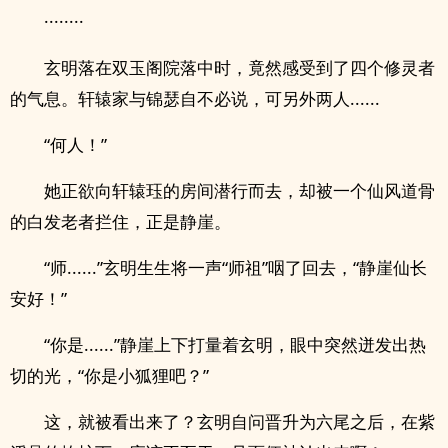
········
玄明落在双玉阁院落中时，竟然感受到了四个修灵者
的气息。轩辕家与锦瑟自不必说，可另外两人......
“何人！”
她正欲向轩辕珏的房间潜行而去，却被一个仙风道骨
的白发老者拦住，正是静崖。
“师......”玄明生生将一声“师祖”咽了回去，“静崖仙长
安好！”
“你是......”静崖上下打量着玄明，眼中突然迸发出热
切的光，“你是小狐狸吧？”
这，就被看出来了？玄明自问晋升为六尾之后，在紫