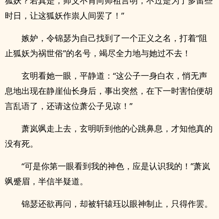
狐妖？若真是，师父不肯向师祖言明，不过是为了多留些
时日，让这狐妖作祟人间罢了！”
嫉妒，令锦瑟为自己找到了一个正义之名，打着“阻
止狐妖为祸世俗”的名号，竭尽全力地与她过不去！
玄明看她一眼，平静道：“这公子一身白衣，悄无声
息地出现在静崖仙长身后，事出突然，在下一时害怕便胡
言乱语了，还请这位萧公子见谅！”
萧岚飒走上去，玄明听到他的心跳鼻息，才知他真的
没有死。
“可是你第一眼看到我的神色，应是认识我的！”萧岚
飒蹙眉，半信半疑道。
锦瑟还欲再问，却被轩辕珏以眼神制止，只得作罢。