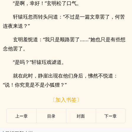
“是啊，幸好！”玄明松了口气。
轩辕珏忽而转头问道：“不过是一篇文章罢了，何苦
连夜来送？”
玄明羞怩道：“我只是顺路罢了......”她也只是有些想
念他罢了。
“是吗？”轩辕珏戏谑道。
就在此时，静崖出现在他们身后，怫然不悦道：
“说！你究竟是不是小狐狸？”
〔加入书签〕
上ー章
目录
封面
下ー章