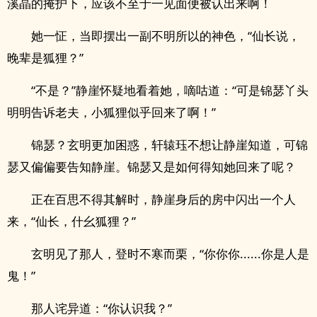
溪晶的掩护下，应该不至于一见面便被认出来啊！
她一怔，当即摆出一副不明所以的神色，“仙长说，
晚辈是狐狸？”
“不是？”静崖怀疑地看着她，嘀咕道：“可是锦瑟丫头
明明告诉老夫，小狐狸似乎回来了啊！”
锦瑟？玄明更加困惑，轩辕珏不想让静崖知道，可锦
瑟又偏偏要告知静崖。锦瑟又是如何得知她回来了呢？
正在百思不得其解时，静崖身后的房中闪出一个人
来，“仙长，什幺狐狸？”
玄明见了那人，登时不寒而栗，“你你你......你是人是
鬼！”
那人诧异道：“你认识我？”