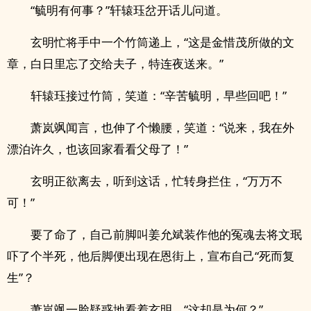
“毓明有何事？”轩辕珏岔开话儿问道。
玄明忙将手中一个竹筒递上，“这是金惜茂所做的文
章，白日里忘了交给夫子，特连夜送来。”
轩辕珏接过竹筒，笑道：“辛苦毓明，早些回吧！”
萧岚飒闻言，也伸了个懒腰，笑道：“说来，我在外
漂泊许久，也该回家看看父母了！”
玄明正欲离去，听到这话，忙转身拦住，“万万不
可！”
要了命了，自己前脚叫姜允斌装作他的冤魂去将文珉
吓了个半死，他后脚便出现在恩街上，宣布自己“死而复
生”？
萧岚飒一脸疑惑地看着玄明，“这却是为何？”