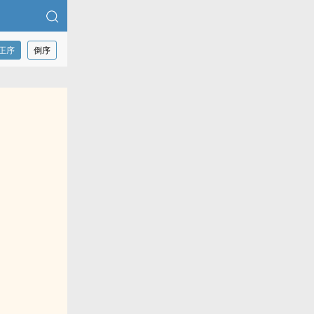
正序
倒序