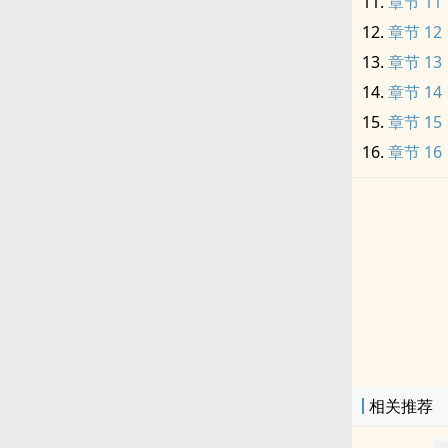
章节 11
章节 12
章节 13
章节 14
章节 15
章节 16
相关推荐