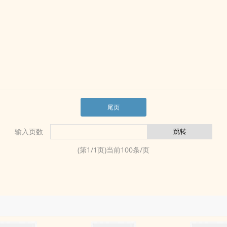
尾页
输入页数
(第
1
/
1
页)当前
100
条/页