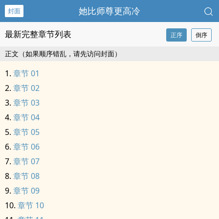
她比师尊更高冷
封面
最新完整章节列表
正序
倒序
正文（如果顺序错乱，请先访问封面）
章节 01
章节 02
章节 03
章节 04
章节 05
章节 06
章节 07
章节 08
章节 09
章节 10