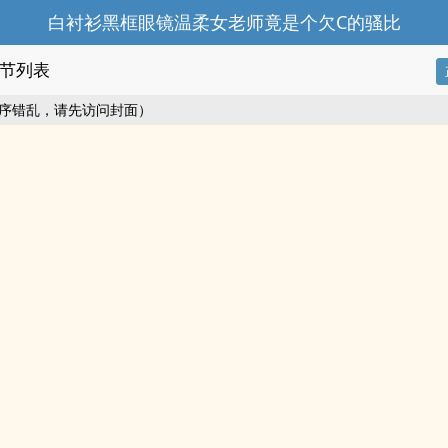
白衬衫黑框眼镜温柔女老师竟是个欠C的‌‎骚‍‎比‎
节列表
序错乱，请先访问封面）