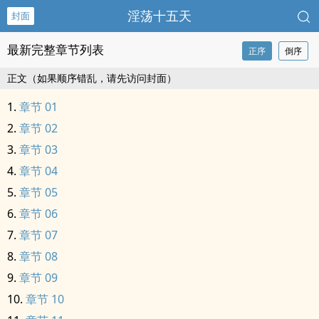
‌淫‍荡‎‍‎十五天
封面
最新完整章节列表
正序
倒序
正文（如果顺序错乱，请先访问封面）
章节 01
章节 02
章节 03
章节 04
章节 05
章节 06
章节 07
章节 08
章节 09
章节 10