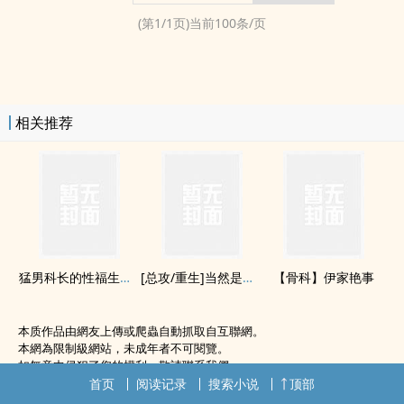
(第
1
/
1
页)当前
100
条/页
相关推荐
猛男科长的‍‎‌性‍‌福‎‍‎生活（单/双性）
[总攻/重生]当然是选择原谅他啊
【骨科】伊家艳事
本质作品由網友上傳或爬蟲自動抓取自互聯網。
本網為限制級網站，未成年者不可閱覽。
如無意中侵犯了您的權利，敬請聯系我們。
首页
阅读记录
搜索小说
顶部