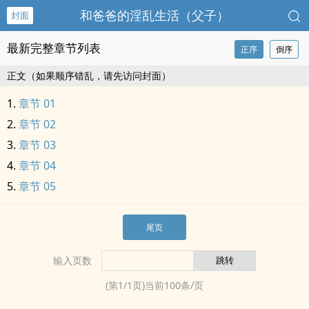
和爸爸的‌‎淫‌乱‍‌生活（父子）
封面
最新完整章节列表
正序
倒序
正文（如果顺序错乱，请先访问封面）
章节 01
章节 02
章节 03
章节 04
章节 05
尾页
输入页数
(第
1
/
1
页)当前
100
条/页