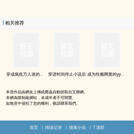
相关推荐
穿成疯批万人迷的舔狗
穿进时间停止小说后
成为性瘾网黄的yy对象后（双‎‍‍1‍v‍1‌‎‌）
本质作品由網友上傳或爬蟲自動抓取自互聯網。
本網為限制級網站，未成年者不可閱覽。
如無意中侵犯了您的權利，敬請聯系我們。
首页
阅读记录
搜索小说
顶部