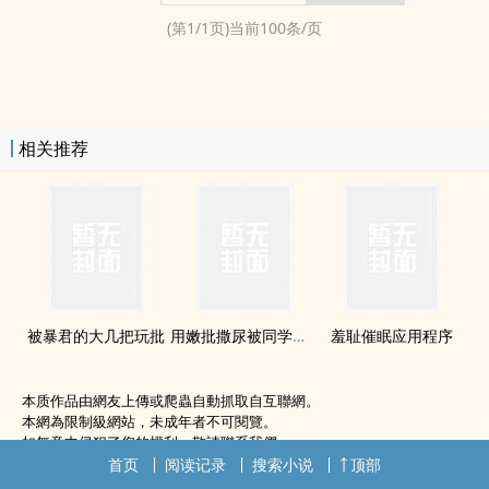
(第
1
/
1
页)当前
100
条/页
相关推荐
被暴君的大几把玩批
用嫩批撒尿被同学爸爸撞见后
羞耻催眠应用程序
本质作品由網友上傳或爬蟲自動抓取自互聯網。
本網為限制級網站，未成年者不可閱覽。
如無意中侵犯了您的權利，敬請聯系我們。
首页
阅读记录
搜索小说
顶部