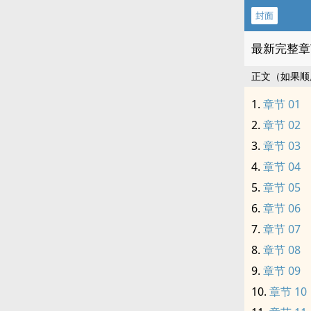
封面
最新完整章
正文（如果顺
章节 01
章节 02
章节 03
章节 04
章节 05
章节 06
章节 07
章节 08
章节 09
章节 10