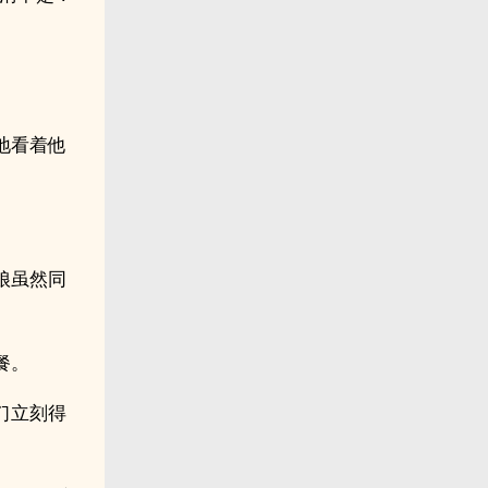
地看着他
娘虽然同
餐。
们立刻得