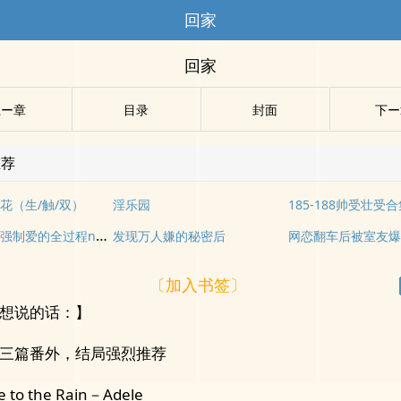
回家
回家
上ー章
目录
封面
下ー
推荐
花（生/触/双）
淫乐园
185-188帅受壮受
炮灰被疯批强制爱的全过程np【快/穿】
发现万人嫌的秘密后
网恋翻车后被室友
〔加入书签〕
想说的话：】
三篇番外，结局强烈推荐
re to the Rain－Adele