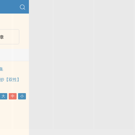
章
合集
爆炒【双性】