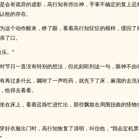
是会有诡异的虚影，高行知有些出神，手掌不确定的复上迟
认他的存在。
为这个动作醒来，睁了眼，看着高行知怔怔的模样，缓回了
亲了口。
快乐。”
对节日一直没有特别的想法，但此刻听到这一句，眼神不由
有再过多什幺，嘱咐了一声吃药，就先下了床，麻溜的去洗
，他得去看看。
坐在床上，看着迟烁忙进忙出，那些飘散在周围扭曲的怪物
穿好衣服出门时，高行知恢复了清明，叫住他，“我会定机
”