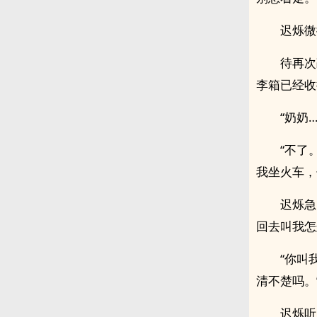
迟烁微
待再次
李箱已经收
“奶奶
“不了
我坐火车，
迟烁急
回去叫我怎
“你叫
清不楚吗。
迟烁听