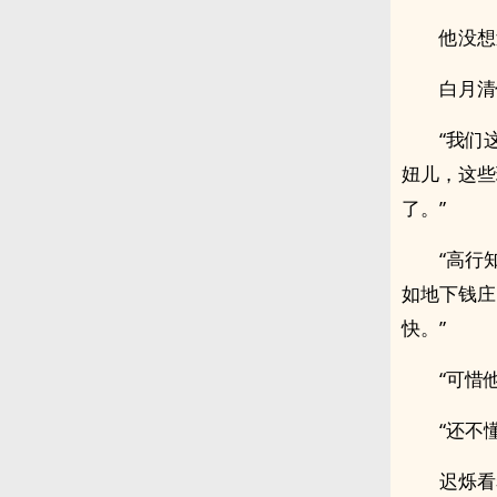
他没想
白月清
“我们
妞儿，这些
了。”
“高行
如地下钱庄
快。”
“可惜
“还不
迟烁看