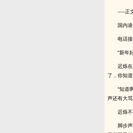
-----正文
国内凌
电话接
“新年
迟烁在
了，你知道
“知道
声还有大骂
迟烁不
脚步声