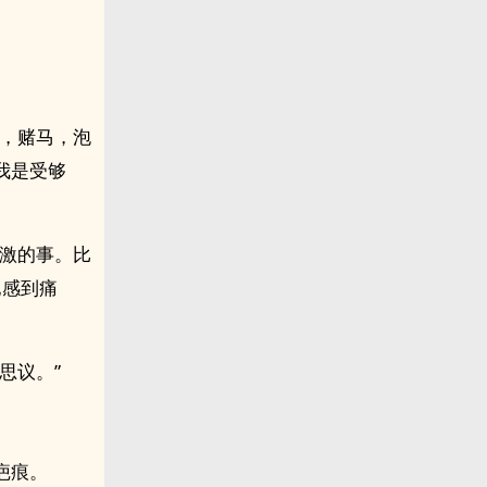
股，赌马，泡
我是受够
刺激的事。比
他感到痛
思议。”
疤痕。