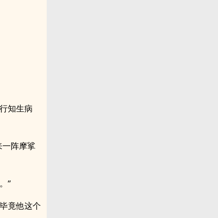
高行知生病
来一阵摩挲
。”
，毕竟他这个