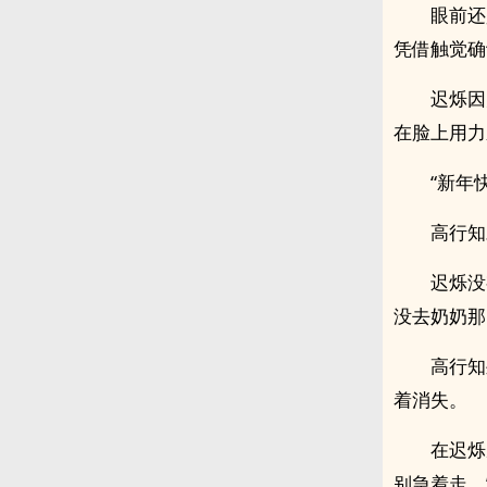
眼前还
凭借触觉确
迟烁因
在脸上用力
“新年
高行知
迟烁没
没去奶奶那
高行知
着消失。
在迟烁
别急着走。