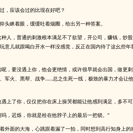
过，应该会过的比现在好吧？
仰头眯着眼，缓缓吐着烟圈，给出另一种答案。
这种人，普通的刺激根本满足不了欲望，开公司，赚钱，炒
玩意儿就跟喝白开水一样没感觉，反正在国内待了这幺些年
知呢，要没遇上你，他会更绝情，或许很早就会出国，做更
、军火、黑帮、战争……总之生死一线，极致的暴力才会让
他遇上了你，仅仅把你在床上操哭都能让他感到满足，多不可
懂吗，迟烁，你就是栓在他脖子上的最后一把锁。”
着外面的大海，心跳跟着漏了一拍，同时想到高行知身上的