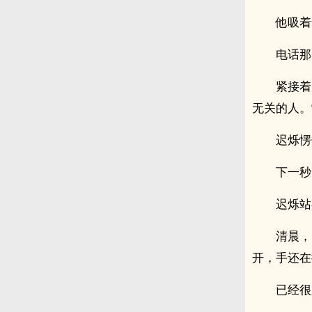
他吸着
电话那
紧接着
无关的人。
迟烁愣
下一秒
迟烁站
清晨，
开，手还在
已经很