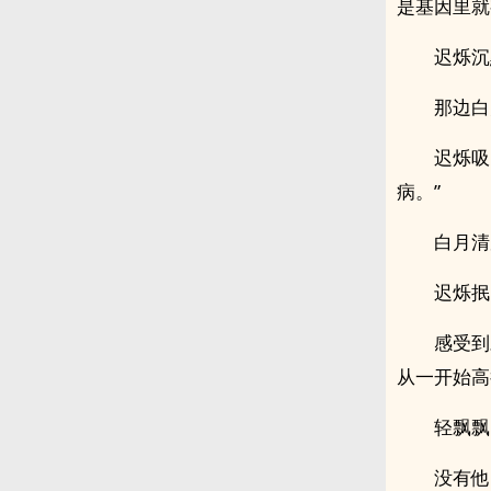
是基因里就
迟烁沉
那边白
迟烁吸
病。”
白月清
迟烁抿
感受到
从一开始高
轻飘飘
没有他