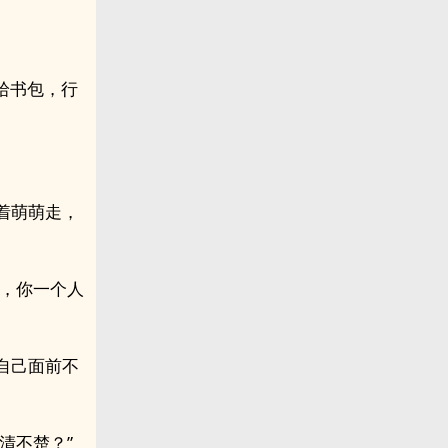
拾书包，行
着萌萌走，
买，你一个人
自己面前不
清不楚？”