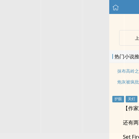
热门小说
抹布高岭之
【作家
还有两
Set Fi