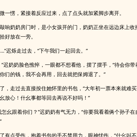
微一愣，紧接着反应过来，点了点头就加紧脚步离开。
敲响奶奶房门时，是小女孩开的门，奶奶正坐在远边床上收
拾好放在一旁。
……”迟烁走过去，“下午我们一起回去。”
。”迟奶奶脸色憔悴，一眼都不想看他，摆了摆手，“待会你带
你们的钱，我不会再用，回去就把保姆退了。”
了，走过去直接按住她怀里的书包，“大年初一票本来就难
幺放心！什幺事都等回去再说不好吗！”
我怎幺跟着你们？”迟奶奶有气无力，“你要我看着俩个孙子在
”
了有点受伤，抱着书包的手不禁用力，眼神忧伤，“什幺叫不