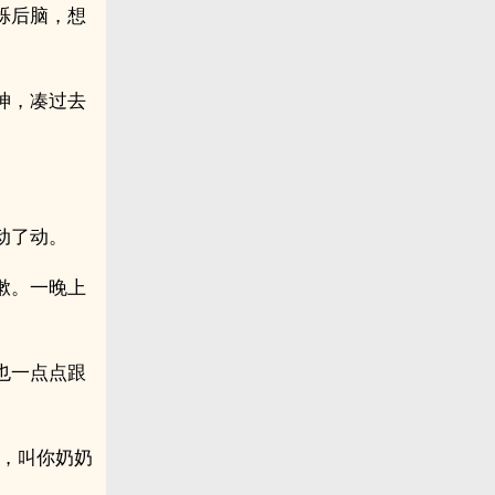
烁后脑，想
神，凑过去
动了动。
漱。一晚上
也一点点跟
票，叫你奶奶