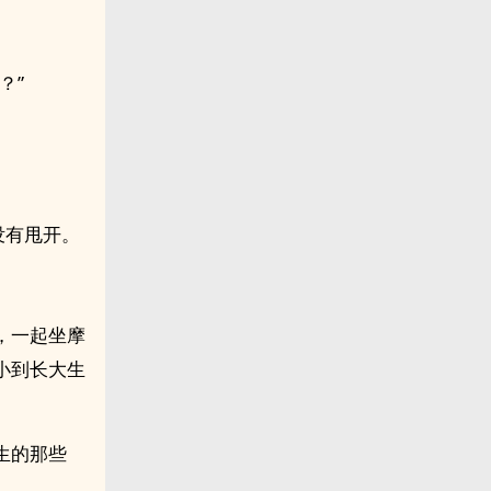
？”
没有甩开。
，一起坐摩
小到长大生
发生的那些