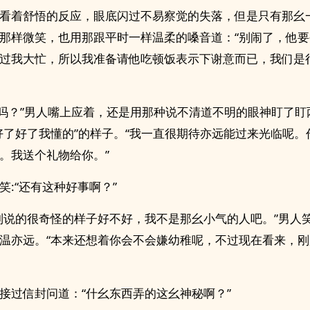
看着舒悟的反应，眼底闪过不易察觉的失落，但是只有那幺
那样微笑，也用那跟平时一样温柔的嗓音道：“别闹了，他
过我大忙，所以我准备请他吃顿饭表示下谢意而已，我们是
是吗？”男人嘴上应着，还是用那种说不清道不明的眼神盯了盯
好了好了我懂的”的样子。“我一直很期待亦远能过来光临呢。
。我送个礼物给你。”
笑:“还有这种好事啊？”
别说的很奇怪的样子好不好，我不是那幺小气的人吧。”男人
温亦远。“本来还想着你会不会嫌幼稚呢，不过现在看来，刚
接过信封问道：“什幺东西弄的这幺神秘啊？”