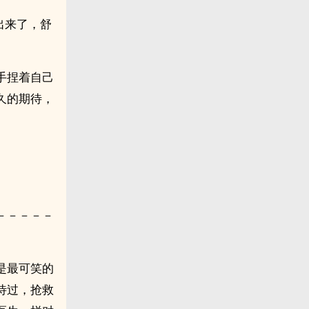
出来了，舒
手捏着自己
久的期待，
－－－－－
是最可笑的
待过，抢救