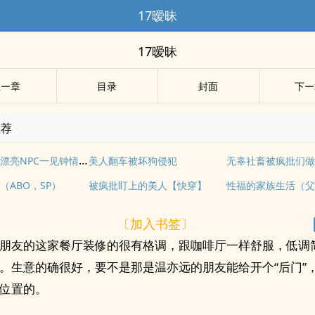
17暧昧
17暧昧
上ー章
目录
封面
下ー
推荐
【快穿】和漂亮NPC一见钟情之后
美人翻车被坏狗侵犯
无辜社畜被疯批们
（ABO，SP）
被疯批盯上的美人【快穿】
性福的家族生活（
〔加入书签〕
朋友的这家餐厅装修的很有格调，跟咖啡厅一样舒服，低调
。生意的确很好，要不是那是温亦远的朋友能给开个“后门”
位置的。