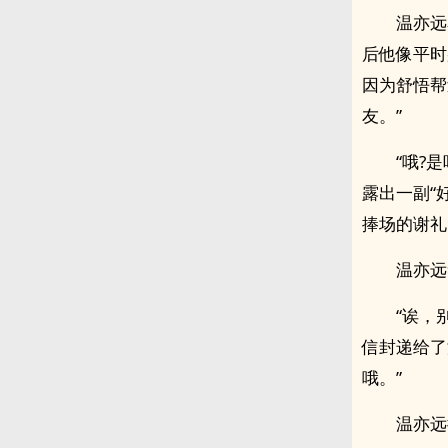
温亦远
后他像平时
因为舒悟帮
友。”
“哦?
露出一副“
捧场的谢礼
温亦远
“诶，
信封递给了
哦。”
温亦远