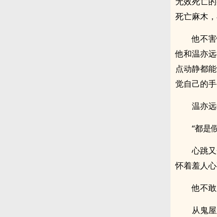
无效死亡的
死亡麻木，
他不害
他和温亦远
点动静都能
觉自己的手
温亦远
“都是
心跳又
怀着羞人心
他不敢
从鬼屋