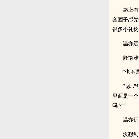
路上有
套圈子感觉
很多小礼物
温亦远
舒悟难
“也不
“嗯…
里面是一个
吗？”
温亦远
没想到