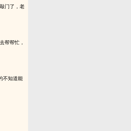
及敲门了，老
我去帮帮忙，
的不知道能
。