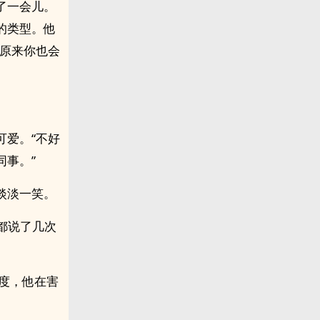
了一会儿。
的类型。他
，原来你也会
可爱。“不好
事。”
淡淡一笑。
都说了几次
速度，他在害