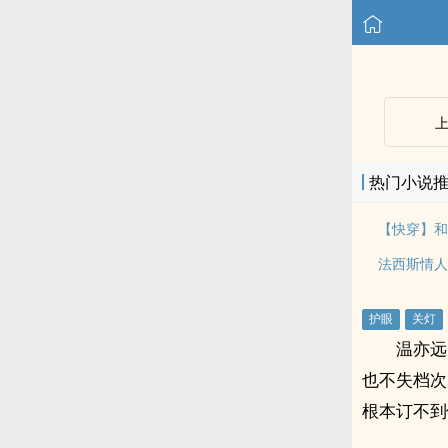
热门小说
法西斯情人
温亦远
也不失档次
根本订不到