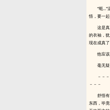
“呃…
悟，要一起
这是真
的衣袖，犹
现在成真了
他应该
毫无疑
－－－
－－－
舒悟有
东西，毕竟