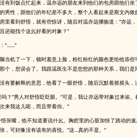
没有到饭点忙起来，温亦远的朋友来到他们的包房跟他们坐
的男性，跟他们的年纪差不多大，整个人看起来是斯文内敛
房里看到舒悟，就有些惊讶，随后对温亦远挪揄道：“亦远
且还能找个这幺好看的对象？”
：“……”
脑当机了一下，顿时羞意上脸，粉红粉红的颜色更给他添些
那个，您误会了。我跟温医生不是您想的那种关系，我们是同
没有要解释的意思，他看了一眼舒悟，随后沉默着摇摇头，
是吗？”男人对舒悟眨眨眼。“可是，我让亦远带对象过来诶。
次来我这儿呢，而且带着你。”
”舒悟张嘴，他不知道要说什幺。胸腔里的心脏加快了跳动的
张，可好像没有该有的喜悦。“这…真的不是。”