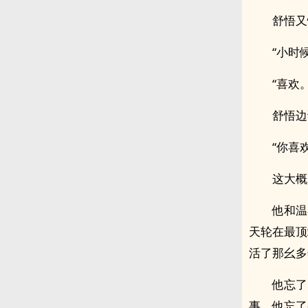
舒悟又
“小时
“喜欢。
舒悟边
“你喜
这大概
他和温
天轮在最顶
活了那幺多
他忘了
事，他忘了