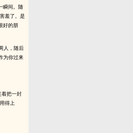
一瞬间。随
要害羞了。是
很好的朋
两人，随后
作为你过来
笑着把一封
用得上