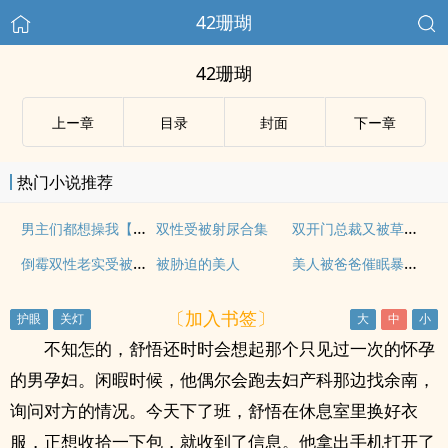
42珊瑚
42珊瑚
上ー章
目录
封面
下ー章
热门小说推荐
男主们都想操我【快穿/NP】
双开门总裁又被草批了
双性受被射尿合集
倒霉双性老实受被掰逼爆操（短篇合集）
美人被爸爸催眠暴操嫩批
被胁迫的美人
〔加入书签〕
不知怎的，舒悟还时时会想起那个只见过一次的怀孕
的男孕妇。闲暇时候，他偶尔会跑去妇产科那边找余南，
询问对方的情况。今天下了班，舒悟在休息室里换好衣
服，正想收拾一下包，就收到了信息。他拿出手机打开了