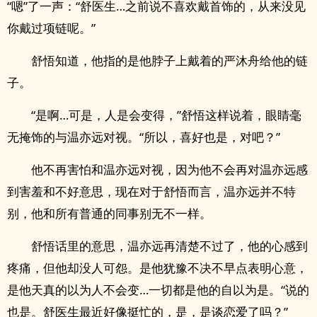
“嗯”了一声：“舒医生…之前说不喜欢戴首饰的，从来没见
你戴过项链呢。”
舒悟知道，他指的是他脖子上戴着的严沐舟给他的链
子。
“是啊…可是，人是会变得，”舒悟这样说着，眼睛毫
无掩饰的与温亦远对视。“所以，喜好也是，对吧？”
他不再害怕和温亦远对视，因为他不会再对温亦远感
到害羞和不好意思，现在对于舒悟而言，温亦远并不特
别，他和所有普通的同事别无不一样。
舒悟话里的意思，温亦远再清楚不过了，他的心感到
疼痛，但他却没人可怨。是他犹豫不决不早点表明心意，
是他天真的以为人不会变…一切都是他的自以为是。“说的
也是。舒医生最近好像挺忙的，是，是谈恋爱了吗？”