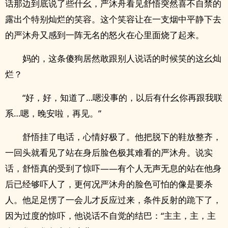
话那边到底说了些什幺，严沐舟看见舒悟突然喜不自禁的
露出个特别灿烂的笑容。这个笑容让在一支烟中平静下去
的严沐舟又感到一阵无名的怒火在心里面烧了起来。
妈的，这条傻狗居然敢跟别人说话的时候笑的这幺灿
烂？
“好，好，知道了…嗯没事的，以后有什幺你再跟我联
系…嗯，晚安啦，再见。”
舒悟挂了电话，心情好极了。他把脱下的鞋放整齐，
一回头就看见了站在身后脸色极其难看的严沐舟。说实
话，舒悟真的受到了惊吓——有个人无声无息的站在他身
后已经够吓人了，更何况严沐舟的脸色可怕的像是要杀
人。他足足愣了一会儿才反应过来，条件反射的跪下了，
因为过度的惊吓，他说话不自觉的结巴：“主主，主，主