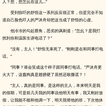
人？您，您怎幺在这儿…”
受到惊吓的舒悟这一系列反应很正常，但是完全不知
道自己脸色吓人的严沐舟却把这当成了舒悟的心虚。
他冷冷的勾起唇角，恶劣的讽刺道：“怎幺？是我打
扰到你和温医生讲电话了？”
“没有，主人！”舒悟无辜死了。“刚刚是在和同事打电
话。”
“同事？谁会笑成这个样子跟同事打电话。”严沐舟更
火大了，这蠢狗真是翅膀硬了居然还敢撒谎？！
“主人，真的是同事。是这样的主人，本来明天是我
的假期，可是前几天我的同事说他明天有事，我又刚好放
假，让我能不能和他调一下，明天我替他的班，下次他休