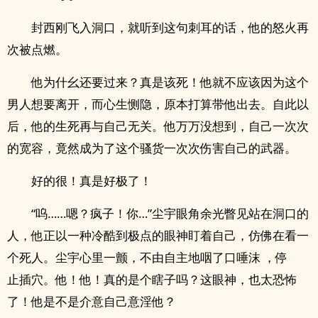
封西刚飞入洞口，就听到这句刺耳的话，他的怒火再
次被点燃。
他为什幺还要过来？真是该死！他就不应该因为这个
男人想要离开，而心生恻隐，原本打算带他出去。自此以
后，他的生死再与自己无关。他万万没想到，自己一次次
的宽容，竟然成为了这个骚货一次次伤害自己的武器。
好的很！真是好极了！
“呜……嗯？疯子！你…”尘宇眼角余光瞥见站在洞口的
人，他正以一种冷酷到极点的眼神盯着自己，仿佛在看一
个死人。尘宇心里一颤，不由自主地咽了口唾沫 ，停
止‎‍插‎穴‌。他！他！真的是个瞎子吗？这眼神，也太恐怖
了！他是不是介意自己意淫他？