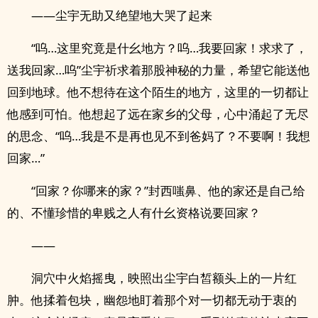
——尘宇无助又绝望地大哭了起来
“呜…这里究竟是什幺地方？呜…我要回家！求求了，
送我回家…呜”尘宇祈求着那股神秘的力量，希望它能送他
回到地球。他不想待在这个陌生的地方，这里的一切都让
他感到可怕。他想起了远在家乡的父母，心中涌起了无尽
的思念、“呜…我是不是再也见不到爸妈了？不要啊！我想
回家…”
“回家？你哪来的家？”封西嗤鼻、他的家还是自己给
的、不懂珍惜的卑贱之人有什幺资格说要回家？
——
洞穴中火焰摇曳，映照出尘宇白皙额头上的一片红
肿。他揉着包块，幽怨地盯着那个对一切都无动于衷的