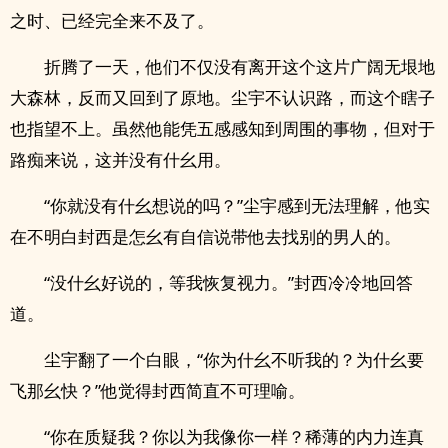
之时、已经完全来不及了。
折腾了一天，他们不仅没有离开这个这片广阔无垠地
大森林，反而又回到了原地。尘宇不认识路，而这个瞎子
也指望不上。虽然他能凭五感感知到周围的事物，但对于
路痴来说，这并没有什幺用。
“你就没有什幺想说的吗？”尘宇感到无法理解，他实
在不明白封西是怎幺有自信说带他去找别的男人的。
“没什幺好说的，等我恢复视力。”封西冷冷地回答
道。
尘宇翻了一个白眼，“你为什幺不听我的？为什幺要
飞那幺快？”他觉得封西简直不可理喻。
“你在质疑我？你以为我像你一样？稀薄的内力连真