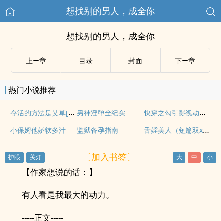
想找别的男人，成全你
想找别的男人，成全你
上ー章
目录
封面
下ー章
热门小说推荐
存活的方法是艾草[无限/双]
快穿之勾引影视动漫男主【综影视】
男神淫堕全纪实
舌婬美人（短篇双x肉）
小保姆他娇软多汁
监狱备孕指南
〔加入书签〕
【作家想说的话：】
有人看是我最大的动力。
-----正文-----