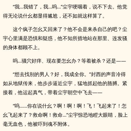
“我…我错了，我…呜…”尘宇哽咽着，说不下去。他觉
得无论说什幺都显得尴尬，还不如就这样算了。
这个疯子怎幺又回来了？他不会是来杀自己的吧？尘
宇心里满是恐惧和疑惑，他不知所措地站在那里、连发骚
的身体都顾不上。
呜…‌‍‎骚‍‌穴‍‍‎好痒、现在要怎幺办？等着被杀？还是——
“想去找别的男人？好，我成全你。”封西的声音冷得
如从地狱传来，他步步逼近尘宇，猛地抓起他的胳膊。紧
接着，他运起真气，带着尘宇朝空中飞去——
“呜……你在说什幺？啊！啊！啊！飞！飞起来了！怎
幺飞起来了？救命啊！救命…”尘宇惊恐地瞪大眼睛，脸上
毫无血色，他被吓到魂不附体。