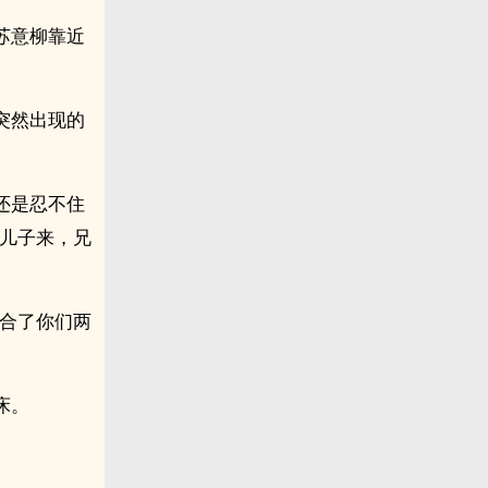
苏意柳靠近
突然出现的
还是忍不住
个儿子来，兄
结合了你们两
床。