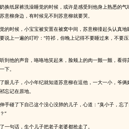
奶换纸尿裤洗澡睡觉的时候，或许是感受到他身上熟悉的气
苏意柳身边，有时候见不到苏意柳就要哭。
觉的时候，小宝宝被安置在被窝中间，苏意柳擡起头认真地
要说上一遍的叮咛：“符祁，你晚上记得不要睡过来，不要
听到他的声音，咯咯地笑起来，脸颊上的肉一颤一颤，看得
一下。
了眼儿子，小小年纪就知道苏意柳在逗他，一大一小，爷俩
祁忘记在原地。
伸手碰了下自己这个没心没肺的儿子，心道：“臭小子，忘
？”
了一句话，生个儿子把老子老婆都抢走了。