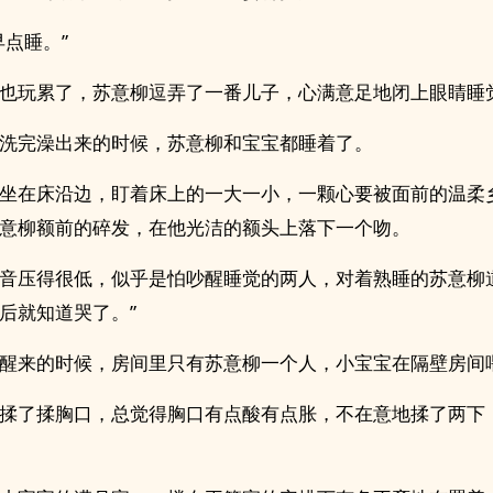
早点睡。”
也玩累了，苏意柳逗弄了一番儿子，心满意足地闭上眼睛睡
洗完澡出来的时候，苏意柳和宝宝都睡着了。
坐在床沿边，盯着床上的一大一小，一颗心要被面前的温柔
意柳额前的碎发，在他光洁的额头上落下一个吻。
音压得很低，似乎是怕吵醒睡觉的两人，对着熟睡的苏意柳
后就知道哭了。”
醒来的时候，房间里只有苏意柳一个人，小宝宝在隔壁房间
揉了揉胸口，总觉得胸口有点酸有点胀，不在意地揉了两下