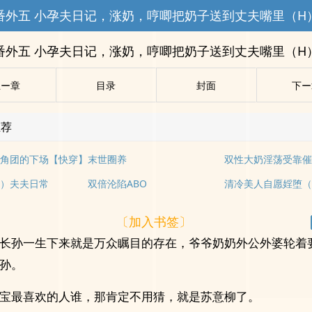
番外五 小孕夫日记，涨奶，哼唧把奶子送到丈夫嘴里（H
番外五 小孕夫日记，涨奶，哼唧把奶子送到丈夫嘴里（H
上ー章
目录
封面
下ー
推荐
角团的下场【快穿】
末世圈养
）夫夫日常
双倍沦陷ABO
清冷美人自愿婬堕
〔加入书签〕
长孙一生下来就是万众瞩目的存在，爷爷奶奶外公外婆轮着
孙。
宝最喜欢的人谁，那肯定不用猜，就是苏意柳了。