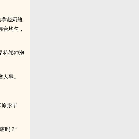
地拿起奶瓶
混合均匀，
是符祁冲泡
省人事。
柳原形毕
痛吗？”