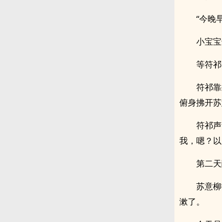
“今晚
小宝宝
等符祁
符祁靠
俯身拂开苏
符祁声
我，嗯？以
第二天
苏意柳
漱了。