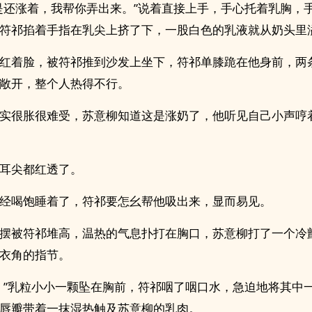
是还涨着，我帮你弄出来。”说着直接上手，手心托着乳胸，
符祁掐着手指在乳尖上挤了下，一股白色的乳液就从奶头里
红着脸，被符祁推到沙发上坐下，符祁单膝跪在他身前，两
阴‎‍阜‍敞开，整个人热得不行。
实很胀很难受，苏意柳知道这是涨奶了，他听见自己小声哼
耳尖都红透了。
经喝饱睡着了，符祁要怎幺帮他吸出来，显而易见。
摆被符祁堆高，温热的气息扑打在胸口，苏意柳打了一个冷
衣角的指节。
。”乳粒小小一颗坠在胸前，符祁咽了咽口水，急迫地将其中
唇瓣带着一抹湿热触及苏意柳的乳肉。