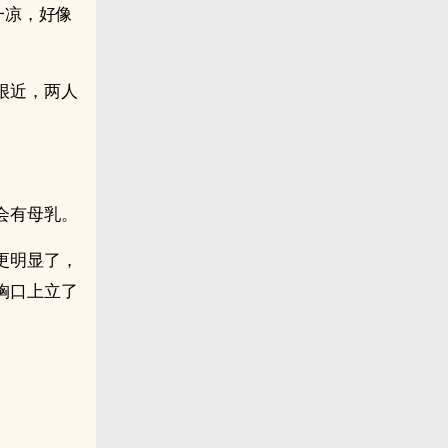
一凉，好像
很近，两人
会有母乳。
更明显了，
的胸口上立了