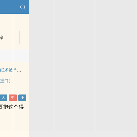
）
）
章
双性大奶淫荡受靠催眠术被艹烂了逼
（重口）
要抱这个得