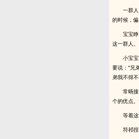
一群人
的时候，偏
宝宝睁
这一群人。
小宝宝
要说：“兄
弟我不得不
常旸接
个的优点。
等着这
符祁捏