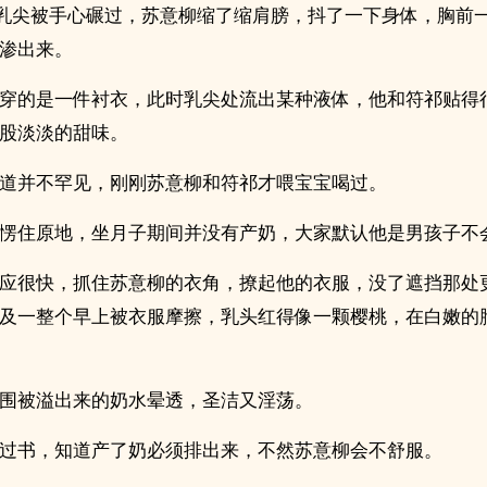
”乳尖被手心碾过，苏意柳缩了缩肩膀，抖了一下身体，胸前
渗出来。
穿的是一件衬衣，此时乳尖处流出某种液体，他和符祁贴得
股淡淡的甜味。
道并不罕见，刚刚苏意柳和符祁才喂宝宝喝过。
愣住原地，坐月子期间并没有产奶，大家默认他是男孩子不
应很快，抓住苏意柳的衣角，撩起他的衣服，没了遮挡那处
及一整个早上被衣服摩擦，‍‍乳‌‎头‌‍红得像一颗樱桃，在白嫩
围被溢出来的奶水晕透，圣洁又‌‎‎淫‌荡‌。
过书，知道产了奶必须排出来，不然苏意柳会不舒服。