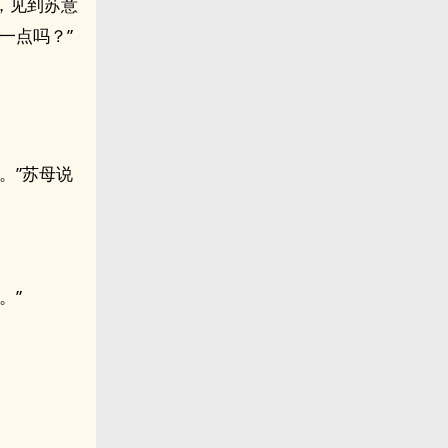
，见到苏意
一点吗？”
。”苏母说
。”