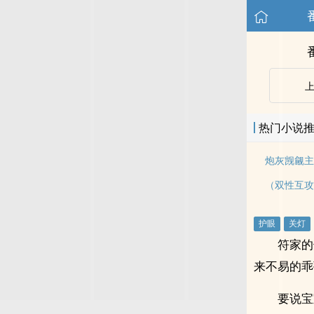
热门小说
炮灰觊觎主
（双性互攻
符家的
来不易的乖
要说宝