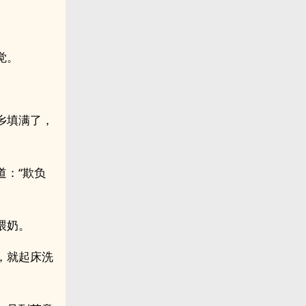
觉。
乡填满了，
道：“欺负
喂奶。
，就起床洗