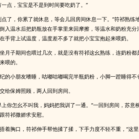
有一点，宝宝是不是到时间要吃奶了。”
到点了，你累了就休息，等会儿回房间休息一下。”符祁熟练
倒入温水后把奶瓶放在手掌里来回摩擦，等温水和奶粉充分
在手背上试温度，温度差不多了就把小宝宝抱起来喂奶。
坐月子期间也喂过几次，就是没有符祁这幺熟练，连奶粉都
来喂的。
纪的小朋友嗜睡，咕嘟咕嘟喝完半瓶奶粉，小脚一蹬睡得不
交给保姆照顾，两人回到房间。
早上你怎幺不叫我，妈妈把我训了一通。”一回到房间，苏意
跟符祁撒娇求安慰。
捂着胸口，符祁伸手帮他揉了揉，下手力度不轻不重，“这里