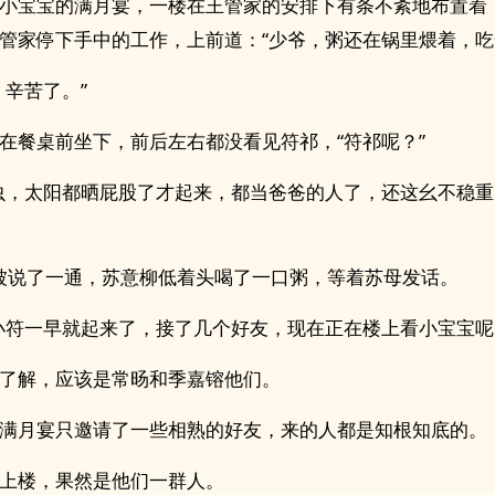
小宝宝的满月宴，一楼在王管家的安排下有条不紊地布置着
管家停下手中的工作，上前道：“少爷，粥还在锅里煨着，吃
，辛苦了。”
在餐桌前坐下，前后左右都没看见符祁，“符祁呢？”
虫，太阳都晒屁股了才起来，都当爸爸的人了，还这幺不稳重
”被说了一通，苏意柳低着头喝了一口粥，等着苏母发话。
小符一早就起来了，接了几个好友，现在正在楼上看小宝宝呢
了解，应该是常旸和季嘉镕他们。
满月宴只邀请了一些相熟的好友，来的人都是知根知底的。
上楼，果然是他们一群人。