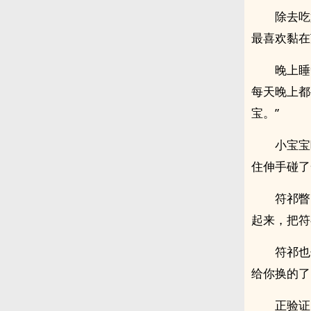
除去吃
最喜欢黏在
晚上睡
每天晚上都
宝。”
小宝宝
住伸手碰了
符祁瞥
起来，把符
符祁也
给你换的了
正验证