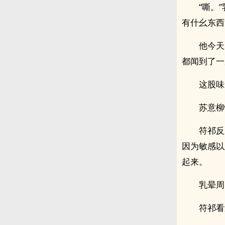
“嘶。
有什幺东西
他今天
都闻到了一
这股味
苏意柳
符祁反
因为敏感以
起来。
乳晕周
符祁看