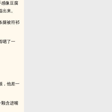
手感像豆腐
溢出来。
条腿被符祁
着嗯了一
颤，他差一
一颗含进嘴