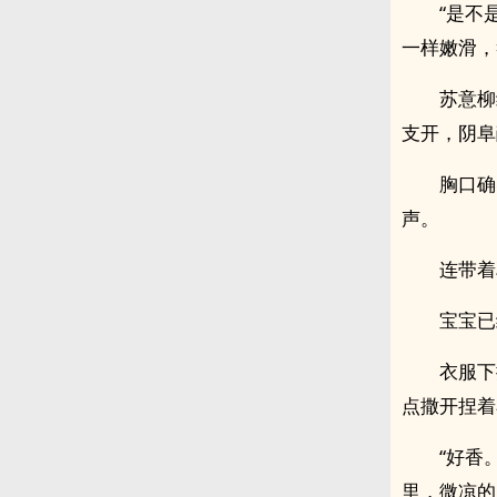
“是不
一样嫩滑，
苏意柳
支开，‎‎‍
胸口确
声。
连带着
宝宝已
衣服下
点撒开捏着
“好香
里，微凉的