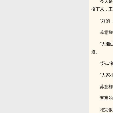
今天是
柳下来，王
“好的
苏意柳
“大懒
道。
“妈…
“人家
苏意柳
宝宝的
吃完饭