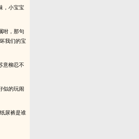
味，小宝宝
嘱咐，那句
压坏我们的宝
苏意柳忍不
好似的玩闹
了纸尿裤是谁