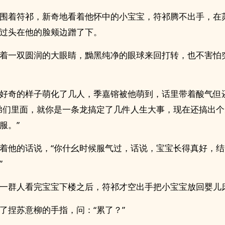
围着符祁，新奇地看着他怀中的小宝宝，符祁腾不出手，在
过头在他的脸颊边蹭了下。
着一双圆润的大眼睛，黝黑纯净的眼球来回打转，也不害怕
好奇的样子萌化了几人，季嘉镕被他萌到，话里带着酸气但
弟们里面，就你是一条龙搞定了几件人生大事，现在还搞出
服。”
着他的话说，“你什幺时候服气过，话说，宝宝长得真好，
”
一群人看完宝宝下楼之后，符祁才空出手把小宝宝放回婴儿
了捏苏意柳的手指，问：“累了？”