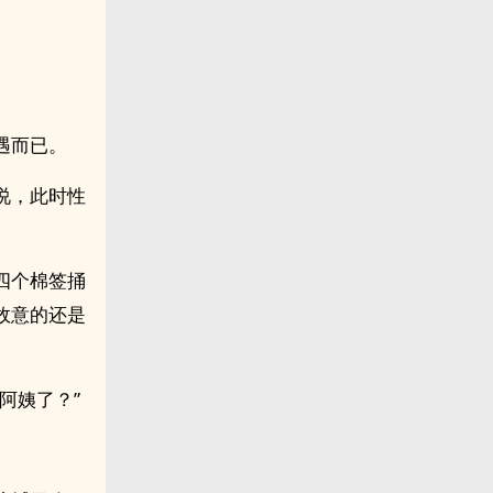
遇而已。
时‎‍‍性‍‌
四个棉签捅
故意的还是
阿姨了？”