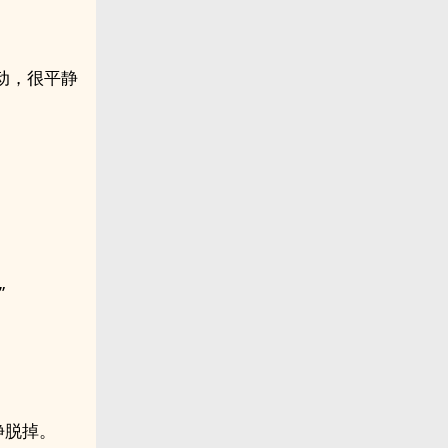
动，很平静
”
挣脱掉。