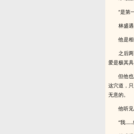
“是第
林盛遇
他是相
之后两人
爱‌‍是极其具有‌
但他也
这穴道，只
无意的。
他听见
“我…