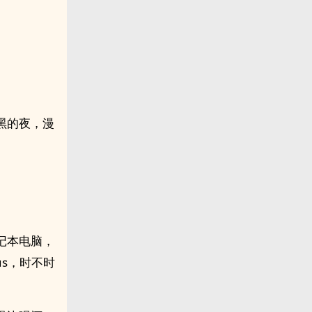
黑的夜，漫
记本电脑，
us，时不时