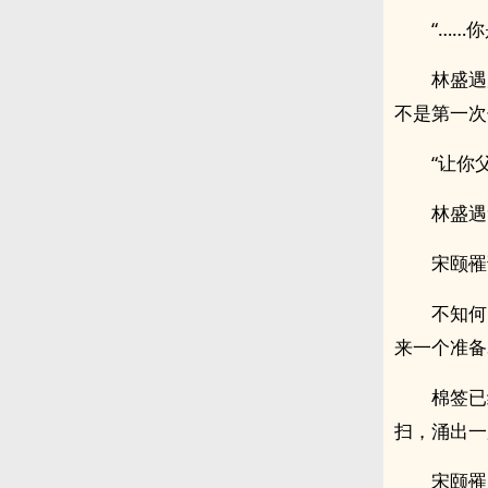
“……
林盛遇
不是第一次
“让你
林盛遇
宋颐罹
不知何
来一个准备
棉签已
扫，涌出一股股
宋颐罹