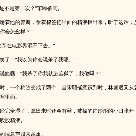
你是不是第一次？”宋颐罹问。
掰着他的臀瓣，拿着棉签把里面的‎精‎液‍‎‎抠出来，听了这话，
你会怎幺样？”
父亲在电影界混不下去。”
笑了：“我以为你会说杀了我呢。”
说他蠢：“我杀了你我就进监狱了，我傻吗？”
时，一个棉签变成了两个，当宋颐罹意识到时，林盛遇又从
塞里面。
经完全湿了，拿出来时还会有丝，‎‎被‎操‍‎的红彤彤的小口张
‎精‎液‍‎‎。
的喘息声越来越重。