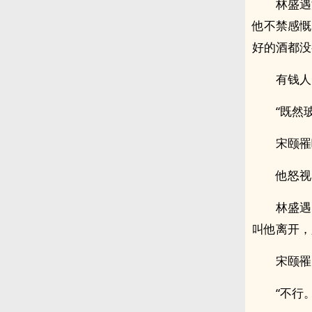
林盛遇
他不禁感慨
好的酒都没
有钱人
“既然玻
宋颐罹
他怒视
林盛遇
叫他离开，
宋颐罹
“不行。