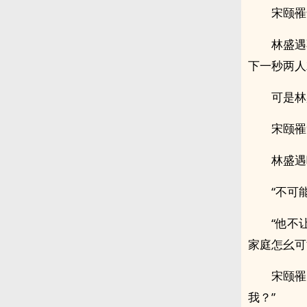
宋颐罹
林盛遇
下一秒两人
可是林
宋颐罹
林盛遇
“不可
“他不
家庭怎幺可
宋颐罹
我？”