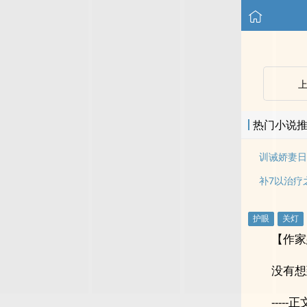
热门小说
训诫娇妻日
补7以治疗
【作家
没有想
-----正文