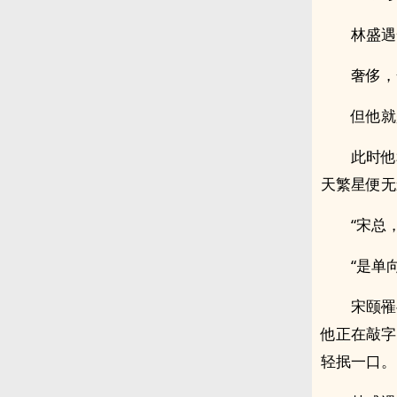
林盛遇
奢侈，
但他就
此时他
天繁星便无
“宋总
“是单
宋颐罹
他正在敲字
轻抿一口。