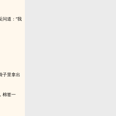
反问道：“我
袋子里拿出
开，棉签一