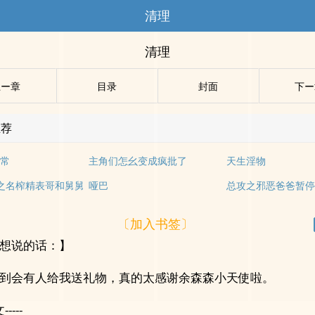
清理
清理
上ー章
目录
封面
下ー
推荐
常
主角们怎幺变成疯批了
天生淫物
之名榨精表哥和舅舅
哑巴
总攻之邪恶爸爸暂
〔加入书签〕
想说的话：】
到会有人给我送礼物，真的太感谢余森森小天使啦。
-----