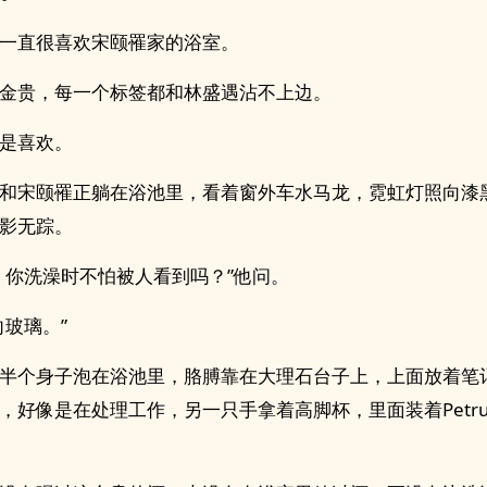
一直很喜欢宋颐罹家的浴室。
金贵，每一个标签都和林盛遇沾不上边。
是喜欢。
和宋颐罹正躺在浴池里，看着窗外车水马龙，霓虹灯照向漆
影无踪。
，你洗澡时不怕被人看到吗？”他问。
向玻璃。”
半个身子泡在浴池里，胳膊靠在大理石台子上，上面放着笔
，好像是在处理工作，另一只手拿着高脚杯，里面装着Petr