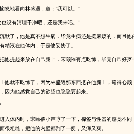
恼怒地看向林盛遇，道：“我可以。”
次也没有清理干净吧，还是我来吧。”
沉默了，他是真不想生病，毕竟生病还是挺麻烦的，而且他
‎精‎液‍‎‎在他体内，于是他妥协了。
把他提起来放在自己腿上，宋颐罹有点吃惊，毕竟自己好歹一
上他就不吃惊了，因为林盛遇那东西抵在他腿上，硌得心颤
，因为他感觉自己的欲望也隐隐要起来。
”
进入体内时，宋颐罹小声哼了一下，棉签与性器的感觉不同
面很粗糙，把他的内壁都刮了一便，又痒又爽。