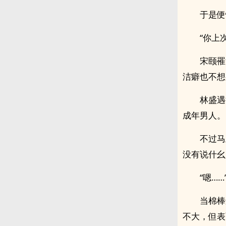
于是便
“你上
宋颐罹
洁癖也不想有
林盛遇
成年男人。
不过马
没有说什幺
“嗯……
当棉棒
不大，但表