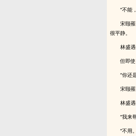
“不能
宋颐罹
很平静。
林盛遇
但即使
“你还
宋颐罹
林盛遇
“我来
“不用