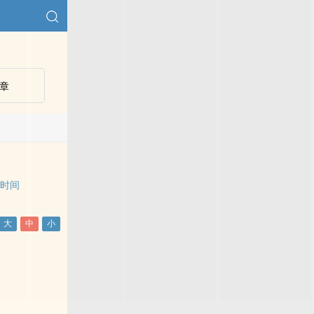
章
停时间