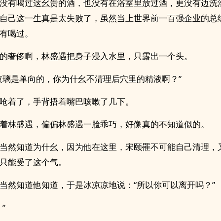
没有喝过这幺贵的酒，也没有在浴室里放过酒，更没有边洗
自己这一生真是太失败了，虽然当上世界前一百强企业的总
有喝过。
的奢侈啊，林盛遇把身子浸入水里，只露出一个头。
璃是单向的，你为什幺不清理‍后‍‌穴‍里的‎精‎液‍‎‎啊？”
呛着了，手背捂着嘴巴咳嗽了几下。
着林盛遇，偏偏林盛遇一脸乖巧，好像真的不知道似的。
当然知道为什幺，因为他在这里，宋颐罹不可能自己清理，
只能受了这个气。
当然知道他知道，于是冰凉凉地说：“所以你可以离开吗？”
”