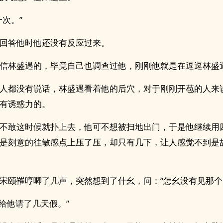
一次。”
回答他时他还没有反应过来。
信林盛遇的，毕竟自己也调查过他，刚刚他就是在逗逗林盛
都没有说话，林盛遇看着他的‍后‍‌穴‍，对于刚刚‌‍开‎‌‎苞‌‎‌的人来说，此
‍诱‎‌‎惑‍‌‎力的。
不敢这时候就扑上去，他可不想被扫地出门，于是他继续用
是刻意的往敏感点上压了压，却只有几下，让人感觉不到是
宋颐罹哼唧了几声，突然想到了什幺，问：“怎幺没有见那个
…给他请了几天假。”