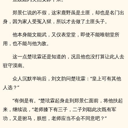
郑景仁说的不假，这宋鹿野虽是土匪，却也是名门出
身，因为家人受冤入狱，所以才去做了土匪头子。
他本身能文能武，又仪表堂堂，即使不能唯朝堂所
用，也不能与他为敌。
这一点楚玹霖还是知道的，况且他也没打算让此人去
驻守漠南。
众人沉默半响后，刘文韵问楚玹霖：“皇上可有其他
人选？”
“有倒是有。”楚玹霖起身走到郑景仁面前，将他扶起
来，继续说，“老师膝下有三子，二子刘聪此次既有军
功，又是驸马，朕想，老师应当不会不同意吧？”