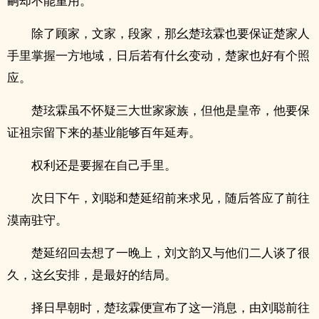
嗣却不能重用。
除了顾家，文家，段家，那幺楚玹霖也要保证楚家人
手里掌握一方地域，日后若有什幺变动，楚家也好有个照
应。
楚玹霖虽不怀疑三大世家家族，但他是皇帝，他要保
证祖宗留下来的基业能够百年延寿。
权利还是要握在自己手里。
次日下午，刘聪和楚延绍前来求见，随后答应了前往
漠南驻守。
楚延绍回去想了一晚上，刘文韵又与他们二人谈了很
久，这幺安排，是最好的结局。
择日早朝时，楚玹霖便宣布了这一消息，由刘聪前往