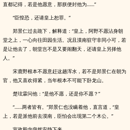
直都记得，若是他愿意，那朕便封他为……”
“臣惶恐，还请皇上恕罪。”
郑景仁过去跪下，解释道：“皇上，阿野不愿沾身朝
堂之上，一心向往田园生活。况且漠南驻守非同小可，若
是让他去了，朝堂岂不是又要闹翻天，还请皇上另择他
人。”
宋鹿野根本不愿意赶这趟浑水，若不是郑景仁在朝为
官，他又喜欢得紧，当年根本不可能下卧龙山。
楚玹霖问他：“是他不愿，还是你不愿？”
“……两者皆有。”郑景仁也没瞒着他，直言道，“皇
上，若是派他前去漠南，臣怕会出现第二个木公。”
宣政殿内突然安静下来。