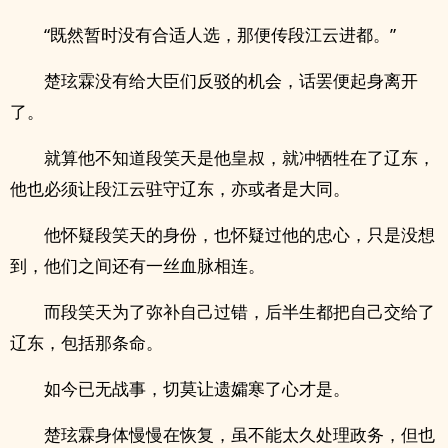
“既然暂时没有合适人选，那便传段江云进都。”
楚玹霖没有给大臣们反驳的机会，话罢便起身离开
了。
就算他不知道段笑天是他皇叔，就冲牺牲在了辽东，
他也必须让段江云驻守辽东，亦或者是大同。
他怀疑段笑天的身份，也怀疑过他的忠心，只是没想
到，他们之间还有一丝血脉相连。
而段笑天为了弥补自己过错，后半生都把自己交给了
辽东，包括那条命。
如今已无战事，切莫让遗孀寒了心才是。
楚玹霖身体慢慢在恢复，虽不能太久处理政务，但也