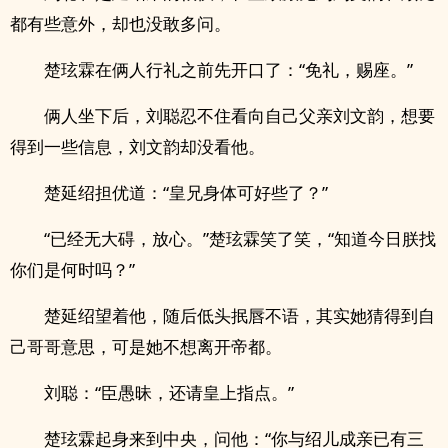
都有些意外，却也没敢多问。
楚玹霖在俩人行礼之前先开口了：“免礼，赐座。”
俩人坐下后，刘聪忍不住看向自己父亲刘文韵，想要
得到一些信息，刘文韵却没看他。
楚延绍担优道：“皇兄身体可好些了？”
“已经无大碍，放心。”楚玹霖笑了笑，“知道今日朕找
你们是何时吗？”
楚延绍望着他，随后低头抿唇不语，其实她猜得到自
己哥哥意思，可是她不想离开帝都。
刘聪：“臣愚昧，还请皇上指点。”
楚玹霖起身来到中央，问他：“你与绍儿成亲已有三