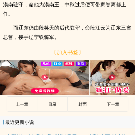
漠南驻守，命他为漠南王，中秋过后便可带家眷离都上
任。
而辽东仍由段笑天的后代驻守，命段江云为辽东三省
总督，接手辽宁铁骑军。
〔加入书签〕
上ー章
目录
封面
下ー章
最近更新小说