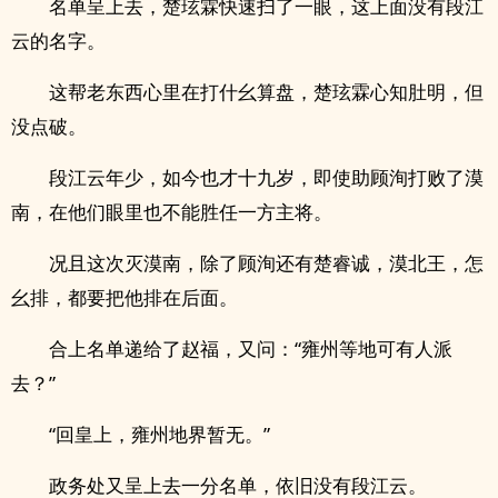
名单呈上去，楚玹霖快速扫了一眼，这上面没有段江
云的名字。
这帮老东西心里在打什幺算盘，楚玹霖心知肚明，但
没点破。
段江云年少，如今也才十九岁，即使助顾洵打败了漠
南，在他们眼里也不能胜任一方主将。
况且这次灭漠南，除了顾洵还有楚睿诚，漠北王，怎
幺排，都要把他排在后面。
合上名单递给了赵福，又问：“雍州等地可有人派
去？”
“回皇上，雍州地界暂无。”
政务处又呈上去一分名单，依旧没有段江云。