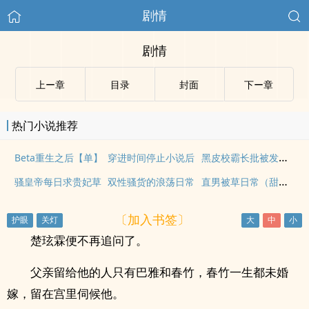
剧情
剧情
上ー章
目录
封面
下ー章
热门小说推荐
黑皮校霸长批被发现后
Beta重生之后【单】
穿进时间停止小说后
直男被草日常（甜，NP）
骚皇帝每日求贵妃草
双性骚货的浪荡日常
〔加入书签〕
楚玹霖便不再追问了。
父亲留给他的人只有巴雅和春竹，春竹一生都未婚
嫁，留在宫里伺候他。