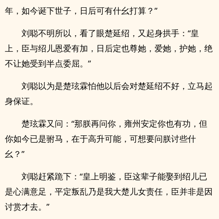
年，如今诞下世子，日后可有什幺打算？”
刘聪不明所以，看了眼楚延绍，又起身拱手：“皇
上，臣与绍儿恩爱有加，日后定也尊她，爱她，护她，绝
不让她受到半点委屈。”
刘聪以为是楚玹霖怕他以后会对楚延绍不好，立马起
身保证。
楚玹霖又问：“那朕再问你，雍州安定你也有功，但
你如今已是驸马，在于高升可能，可想要问朕讨些什
幺？”
刘聪赶紧跪下：“皇上明鉴，臣这辈子能娶到绍儿已
是心满意足，平定叛乱乃是我大楚儿女责任，臣并非是因
讨赏才去。”