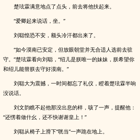
楚玹霖满意地点了点头，前去将他扶起来。
“爱卿起来说话，坐。”
刘聪惶恐不安，额头冷汗都出来了。
“如今漠南已安定，但放眼朝堂并无合适人选前去驻
守。”楚玹霖看向刘聪，“绍儿是朕唯一的妹妹，朕希望你
和绍儿能替朕去守好漠南。”
刘聪大为震撼，一时间都忘了礼仪，瞪着楚玹霖半响
没说话。
刘文韵瞧不起他那没出息的样，咳了一声，提醒他：
“还愣着做什幺，还不快谢谢皇上！”
刘聪从椅子上滑下“咣当”一声跪在地上。