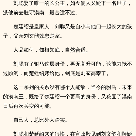
刘聪娶了唯一的长公主，如今俩人又诞下一名世子，
派他前去驻守漠南，最合适不过。
楚廷绍是皇家人，刘聪又是自小与他们一起长大的孩
子，父亲刘文韵效忠楚家。
人品如何，知根知底，自然合适。
刘聪有了驸马这层身份，再无高升可能，论能力抵不
过顾洵，而楚廷绍嫁给他，到底是刘家高攀了。
这一系列的关系没有哪个人能敌，当今的驸马，未来
的漠南王，既给了楚廷绍一个更高的身份，又稳固了漠南
日后再次兵变的可能。
自己人，总比外人踏实。
刘聪和楚延绍来的很快，在宣政殿见到刘文韵和顾诞