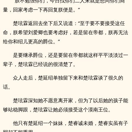
“朕不勉强你们，今日找你们二人来就是想同你们商
量，回家考虑一下再回复朕便是。”
楚玹霖返回去坐下后又说道：“至于要不要接受这任
命，朕希望刘爱卿也要考虑好，若是留在帝都，朕再无法
给你和绍儿更高的爵位。”
是要继承爵位，还是要留在帝都就这样平平淡淡过一
辈子，楚玹霖已经说的很清楚了。
众人走后，楚延绍单独留下来和楚玹霖谈了很久的
话。
楚玹霖深知她不愿意离开家，但为了以后她的孩子能
够站稳脚跟，楚玹霖让她必须接受这个漠南王位。
他只有楚延绍一个妹妹，楚睿诚未婚，楚睿实虽有子