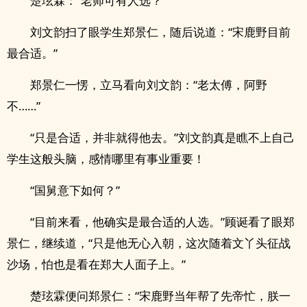
楚玹霖：“老师可有人选？”
刘文韵扫了眼学生郑景仁，随后说道：“宋鹿野目前
最合适。”
郑景仁一愣，立马看向刘文韵：“老太傅，阿野
不……”
“只是合适，并非就得他去。”刘文韵真是瞧不上自己
学生这般头脑，感情哪里有事业重要！
“国舅意下如何？”
“目前来看，他确实是最合适的人选。”顾诞看了眼郑
景仁，继续道，“只是他无心入朝，这次随着文丫头征战
沙场，怕也是看在郑大人面子上。”
楚玹霖便问郑景仁：“宋鹿野当年帮了先帝忙，朕一