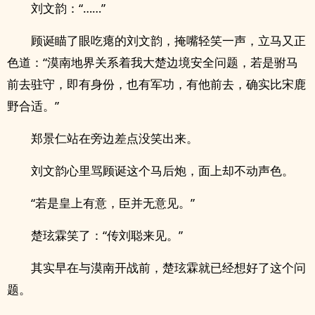
刘文韵：“……”
顾诞瞄了眼吃瘪的刘文韵，掩嘴轻笑一声，立马又正
色道：“漠南地界关系着我大楚边境安全问题，若是驸马
前去驻守，即有身份，也有军功，有他前去，确实比宋鹿
野合适。”
郑景仁站在旁边差点没笑出来。
刘文韵心里骂顾诞这个马后炮，面上却不动声色。
“若是皇上有意，臣并无意见。”
楚玹霖笑了：“传刘聪来见。”
其实早在与漠南开战前，楚玹霖就已经想好了这个问
题。