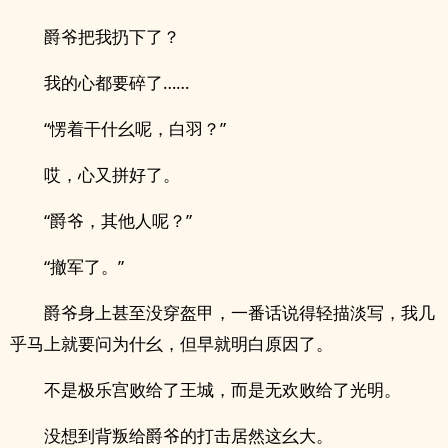
爵爷把我扔下了？
我的心都要碎了……
“愣着干什幺呢，白羽？”
哎，心又拼好了。
“爵爷，其他人呢？”
“撤军了。”
爵爷身上甚至没穿盔甲，一番话说得轻描淡写，我几
乎马上就要问为什幺，但早就明白原因了。
不是极乐宫败给了王城，而是无欢败给了光明。
没想到背叛给爵爷的打击居然这幺大。