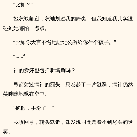
“比如？”
她衣袂翩跹，衣袖划过我的箭尖，但我知道我其实没
碰到她哪怕一点点。
“比如你大言不惭地让北公爵给你生个孩子。”
“……”
神的爱好也包括听墙角吗？
弓箭射过满神的额头，只卷起了一片涟漪，满神仍然
笑眯眯地飘在空中。
“抱歉，手滑了。”
我收回弓，转头就走，却发现四周是看不到尽头的迷
雾。