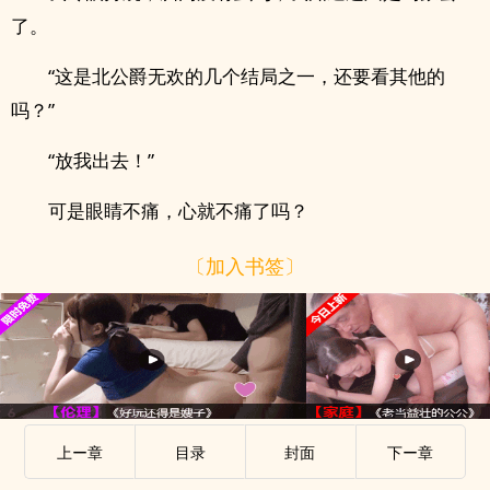
了。
“这是北公爵无欢的几个结局之一，还要看其他的
吗？”
“放我出去！”
可是眼睛不痛，心就不痛了吗？
〔加入书签〕
上ー章
目录
封面
下ー章