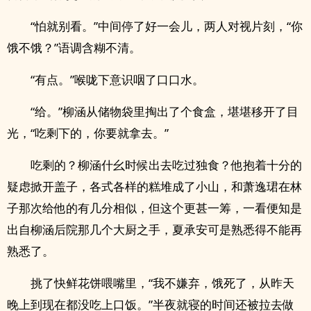
“怕就别看。”中间停了好一会儿，两人对视片刻，“你
饿不饿？”语调含糊不清。
“有点。”喉咙下意识咽了口口水。
“给。”柳涵从储物袋里掏出了个食盒，堪堪移开了目
光，“吃剩下的，你要就拿去。”
吃剩的？柳涵什幺时候出去吃过独食？他抱着十分的
疑虑掀开盖子，各式各样的糕堆成了小山，和萧逸珺在林
子那次给他的有几分相似，但这个更甚一筹，一看便知是
出自柳涵后院那几个大厨之手，夏承安可是熟悉得不能再
熟悉了。
挑了快鲜花饼喂嘴里，“我不嫌弃，饿死了，从昨天
晚上到现在都没吃上口饭。”半夜就寝的时间还被拉去做