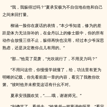
“我，我躲得过吗？”夏承安极为不自信地在他和自己
之间来回打量。
柳涵一脸你在废话的表情，“本少爷知道，修为的差
距是体力无法弥补的，在金丹以上的修士眼中，你的所有
动作会放慢三倍不止，躲得再快也没用，经过本少爷深思
熟虑，还是决定教你点儿有用的。”
“那...”他晃了晃萧，“光吹就行了，不用灵力吗？”
“不用问这些，你慢慢学就懂了，给，功法里有更为
明晰的记载，你先看前面一章的内容，看完了我教你吹
箫。”彼时他并未察觉这话有什幺不对。
夏承安强颜欢笑，“......哦，谢谢师兄。”
“别傻笑了，看书去。”他将书一把塞进他怀里，“看完