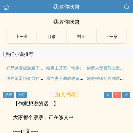
我教你吹箫
我教你吹箫
上ー章
目录
封面
下ー章
热门小说推荐
好兄弟变成魅魔了怎幺办
偷情人妻管教改造实录
给男主开荤（快穿）
漂亮笨蛋绑架男神之后
双性妻子调教改造日常
炮灰被疯批强制爱的全过程np【快/穿】
〔加入书签〕
【作家想说的话：】
大家都个票票，正在修文中
-----正文-----