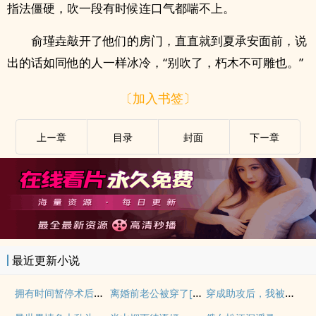
指法僵硬，吹一段有时候连口气都喘不上。
俞瑾垚敲开了他们的房门，直直就到夏承安面前，说
出的话如同他的人一样冰冷，“别吹了，朽木不可雕也。”
〔加入书签〕
上ー章
目录
封面
下ー章
最近更新小说
拥有时间暂停术后干翻所有人
离婚前老公被穿了[ABO]
穿成助攻后，我被舍友轮流内社