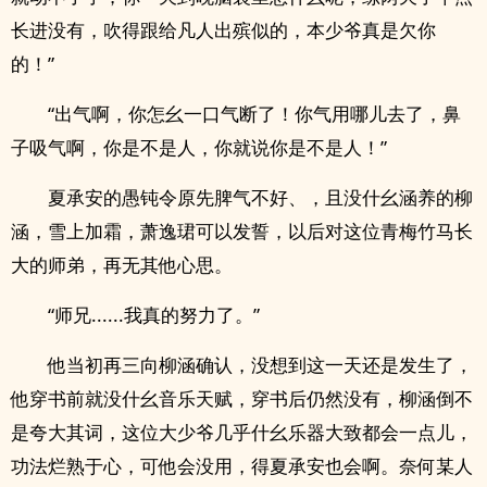
长进没有，吹得跟给凡人出殡似的，本少爷真是欠你
的！”
“出气啊，你怎幺一口气断了！你气用哪儿去了，鼻
子吸气啊，你是不是人，你就说你是不是人！”
夏承安的愚钝令原先脾气不好、，且没什幺涵养的柳
涵，雪上加霜，萧逸珺可以发誓，以后对这位青梅竹马长
大的师弟，再无其他心思。
“师兄......我真的努力了。”
他当初再三向柳涵确认，没想到这一天还是发生了，
他穿书前就没什幺音乐天赋，穿书后仍然没有，柳涵倒不
是夸大其词，这位大少爷几乎什幺乐器大致都会一点儿，
功法烂熟于心，可他会没用，得夏承安也会啊。奈何某人