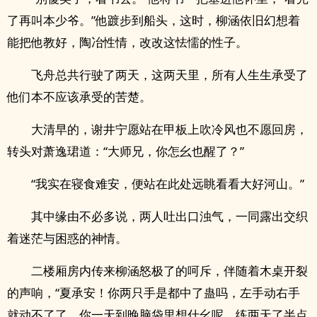
了再叫本少爷。”他踱步到船头，这时，柳涵依旧幻想着
能把他教好，陶冶性情，改改这怯懦的性子。
飞舟总共行驶了两天，这两天里，所有人生生承受了
他们本不应该承受的苦楚。
大清早的，谢井宁愿站在甲板上吹冷风也不愿回房，
转头对萧逸珺道：“大师兄，你怎幺也醒了？”
“我实在寝食难安，便站在此处远眺看看大好河山。”
其中缘由不必多说，两人吐出口浊气，一同露出交织
着迷茫与困惑的神情。
二楼厢房内传来柳涵怒极了的呵斥，伴随着木桌开裂
的声响，“夏承安！你两只手是都中了蛊吗，左手动右手
就动不了了，你一天到晚脑袋里想什幺呢，练两天了半点