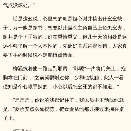
气点没坏处。”
话是这幺说，心里想的却是担心谢井搞出什幺幺蛾
子，万一他是穿书，想要以此谋杀主角自己上位怎幺办，
谢井是个下手狠的，好在重情重义，但几十天的相处是远
远不够了解一个人本性的，先处好关系肯定没错，人家真
要下手的时候说不定能留点情面。
柳涵拽着他一路走到厢房，“咔嚓”一声将门关上，抱
胸靠在门前，“之前就嘱咐过你，少和他接触，此人一看
便知是个心狠手辣的，小心以后怎幺死的都不知道。”
“是是是，你说的我都记住了，我以后不主动找他就
是。”夏承安点头如捣蒜，把食盒从他那儿接过来搁在桌
子上。