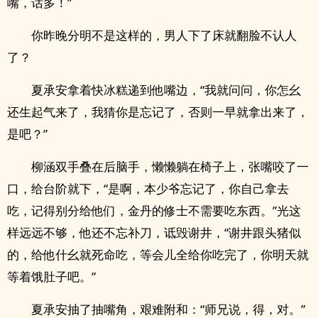
嘴，话多！”
你昨晚分明不是这样的，男人下了床就翻脸不认人
了？
夏承安拿着快冰糕递到他嘴边，“我就问问，你怎幺
还生起气来了，我猜你是忘记了，否则一早就拿出来了，
是吧？”
柳涵双手叠在后脑手，懒懒躺在椅子上，张嘴咬了一
口，给台阶就下，“是啊，本少爷忘记了，你自己拿去
吃，记得别分给他们，金丹的修士不需要吃东西。”光这
样远远不够，他还不忘补刀，诋毁谢井，“谢井跟头猪似
的，给他什幺就死命吃，等会儿全给你吃完了，你明天就
等着饿肚子吧。”
夏承安抽了抽嘴角，艰难附和：“师兄说，得，对。”