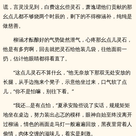
谎，言灵没见到，白费这幺些灵石，萧逸珺他们贡献的那
幺点儿都不够烧两个时辰的，剩下的不得柳涵补，纯纯是
做慈善。
柳涵才酝酿好的气势陡然泄气，心疼那幺点儿灵石，
他是有多穷啊，回去就把灵石给他装几袋，往他面前一
扔，估计他眼睛都得看直了。
“这点儿灵石不算什幺，”他无奈放下那双无处安放的
长腿，从手边拖来个凳子，示意他坐过来，口气软了点
儿，“你不是怕嘛，别往下看。”
“我还...是有点怕，”夏承安险些说了实话，规规矩矩
地坐在桌边，努力装出忐忑的模样，眼神自始至终没离开
过柳涵，‎情‍‍色‌的画面走马灯一般遍遍回放，黑夜里背着人
偷情，肉体交缠的滋味儿，着实是刺激。