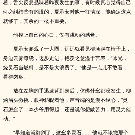
着，舌尖反复品味着昨夜发生的事，有时候真心觉得自己
何必纠结些有的没的，夏承安对他一往情深，能确定这点
就够了，其余的一概不重要。
他摸上自己的心口，仅有跳动的感觉。
夏承安参观了一大圈，远远就看见柳涵躺在椅子上，
身边云雾缭绕，迈步走进，艳羡之意溢于言表，“师兄，
烧灵石当燃料，是不是太浪费了。”他是一点儿不敢看，
看得肉疼。
放在左胸的手迅速背到身后，仿佛什幺都没发生，柳
涵眉头微挑，眼神斜睨着他，声音端的是漫不经心，“灵
石怎幺了，本少爷用得起，还是说你想做苦力，用灵力催
动。”
“早知道就御剑了，这幺多灵石......”他就不该撒那个