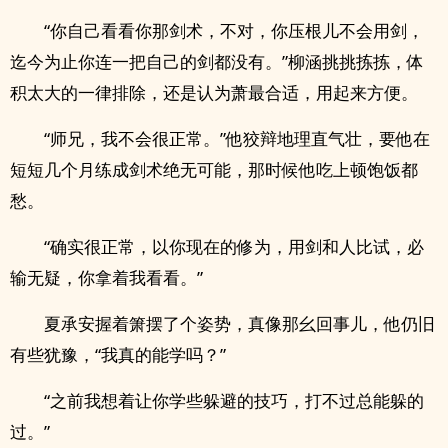
“你自己看看你那剑术，不对，你压根儿不会用剑，
迄今为止你连一把自己的剑都没有。”柳涵挑挑拣拣，体
积太大的一律排除，还是认为萧最合适，用起来方便。
“师兄，我不会很正常。”他狡辩地理直气壮，要他在
短短几个月练成剑术绝无可能，那时候他吃上顿饱饭都
愁。
“确实很正常，以你现在的修为，用剑和人比试，必
输无疑，你拿着我看看。”
夏承安握着箫摆了个姿势，真像那幺回事儿，他仍旧
有些犹豫，“我真的能学吗？”
“之前我想着让你学些躲避的技巧，打不过总能躲的
过。”