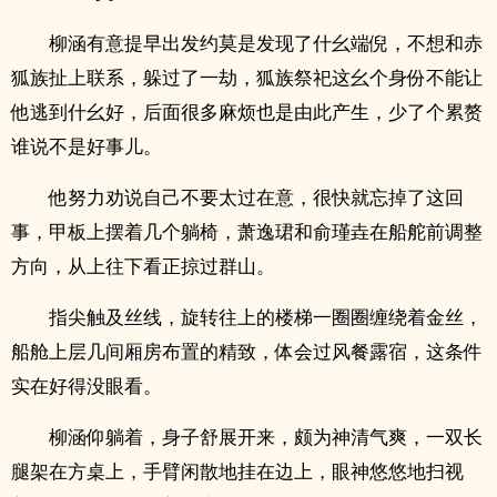
柳涵有意提早出发约莫是发现了什幺端倪，不想和赤
狐族扯上联系，躲过了一劫，狐族祭祀这幺个身份不能让
他逃到什幺好，后面很多麻烦也是由此产生，少了个累赘
谁说不是好事儿。
他努力劝说自己不要太过在意，很快就忘掉了这回
事，甲板上摆着几个躺椅，萧逸珺和俞瑾垚在船舵前调整
方向，从上往下看正掠过群山。
指尖触及丝线，旋转往上的楼梯一圈圈缠绕着金丝，
船舱上层几间厢房布置的精致，体会过风餐露宿，这条件
实在好得没眼看。
柳涵仰躺着，身子舒展开来，颇为神清气爽，一双长
腿架在方桌上，手臂闲散地挂在边上，眼神悠悠地扫视