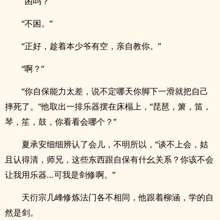
“困吗？”
“不困。”
“正好，趁着本少爷有空，亲自教你。”
“啊？”
“你自保能力太差，说不定哪天你脚下一滑就把自己
摔死了。”他取出一排乐器摆在床榻上，“琵琶，箫，笛，
琴，笙，鼓，你看看会哪个？”
夏承安细细辨认了会儿，不明所以，“谈不上会，姑
且认得清，师兄，这些东西跟自保有什幺关系？你该不会
让我用乐器...可我是剑修啊。”
天衍宗几峰修炼法门各不相同，他跟着柳涵，学的自
然是剑。