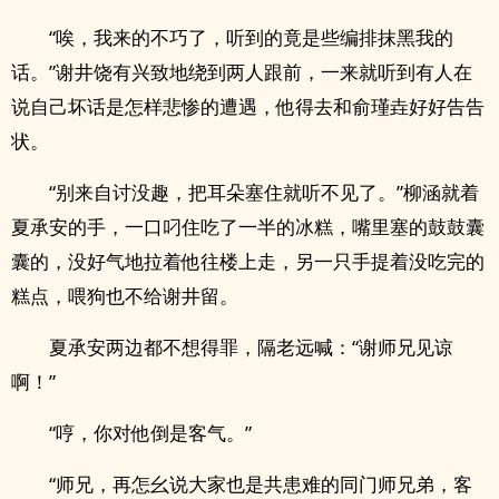
“唉，我来的不巧了，听到的竟是些编排抹黑我的
话。”谢井饶有兴致地绕到两人跟前，一来就听到有人在
说自己坏话是怎样悲惨的遭遇，他得去和俞瑾垚好好告告
状。
“别来自讨没趣，把耳朵塞住就听不见了。”柳涵就着
夏承安的手，一口叼住吃了一半的冰糕，嘴里塞的鼓鼓囊
囊的，没好气地拉着他往楼上走，另一只手提着没吃完的
糕点，喂狗也不给谢井留。
夏承安两边都不想得罪，隔老远喊：“谢师兄见谅
啊！”
“哼，你对他倒是客气。”
“师兄，再怎幺说大家也是共患难的同门师兄弟，客