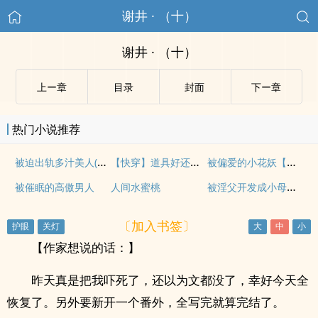
谢井 · （十）
谢井 · （十）
上ー章
目录
封面
下ー章
热门小说推荐
被迫出轨多汁美人(攻出轨)
【快穿】道具好还是男人好（双性、调教，道
被偏爱的小花妖【快穿】
被淫父开发成小母狗的漂亮儿子们
被催眠的高傲男人
人间水蜜桃
〔加入书签〕
【作家想说的话：】
昨天真是把我吓死了，还以为文都没了，幸好今天全
恢复了。另外要新开一个番外，全写完就算完结了。