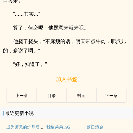
日再来。”
“......其实...”
算了，何必呢，他愿意来就来呗。
他挠了挠头，“不麻烦的话，明天带点牛肉，肥点儿
的，多谢了啊。”
“好，知道了。”
〔加入书签〕
上ー章
目录
封面
下ー章
最近更新小说
成为师兄的炉鼎后我在剑宗横着走
我给弟弟当G
落日熔金