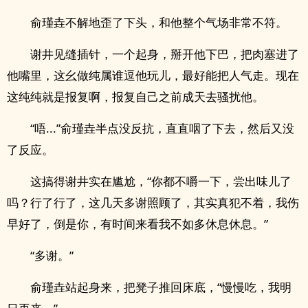
俞瑾垚不解地歪了下头，和他整个气场非常不符。
谢井见缝插针，一个起身，掰开他下巴，把肉塞进了
他嘴里，这幺做纯属谁逗他玩儿，最好能把人气走。现在
这纯纯就是报复啊，报复自己之前成天去骚扰他。
“唔...”俞瑾垚半点没反抗，直直咽了下去，然后又没
了反应。
这搞得谢井实在尴尬，“你都不嚼一下，尝出味儿了
吗？行了行了，这几天多谢照顾了，其实真犯不着，我伤
早好了，倒是你，有时间来看我不如多休息休息。”
“多谢。”
俞瑾垚站起身来，把凳子推回床底，“慢慢吃，我明