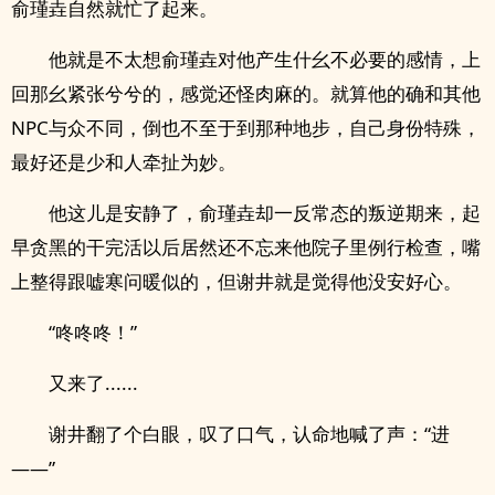
俞瑾垚自然就忙了起来。
他就是不太想俞瑾垚对他产生什幺不必要的感情，上
回那幺紧张兮兮的，感觉还怪肉麻的。就算他的确和其他
NPC与众不同，倒也不至于到那种地步，自己身份特殊，
最好还是少和人牵扯为妙。
他这儿是安静了，俞瑾垚却一反常态的叛逆期来，起
早贪黑的干完活以后居然还不忘来他院子里例行检查，嘴
上整得跟嘘寒问暖似的，但谢井就是觉得他没安好心。
“咚咚咚！”
又来了......
谢井翻了个白眼，叹了口气，认命地喊了声：“进
——”