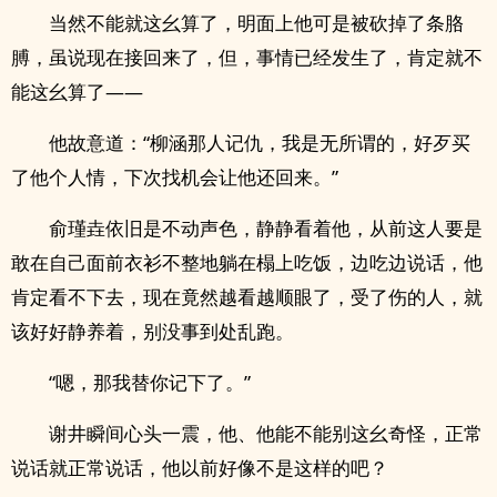
当然不能就这幺算了，明面上他可是被砍掉了条胳
膊，虽说现在接回来了，但，事情已经发生了，肯定就不
能这幺算了——
他故意道：“柳涵那人记仇，我是无所谓的，好歹买
了他个人情，下次找机会让他还回来。”
俞瑾垚依旧是不动声色，静静看着他，从前这人要是
敢在自己面前衣衫不整地躺在榻上吃饭，边吃边说话，他
肯定看不下去，现在竟然越看越顺眼了，受了伤的人，就
该好好静养着，别没事到处乱跑。
“嗯，那我替你记下了。”
谢井瞬间心头一震，他、他能不能别这幺奇怪，正常
说话就正常说话，他以前好像不是这样的吧？