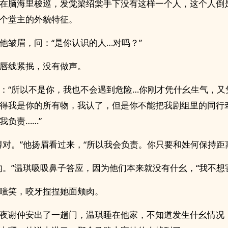
在脑海里梭巡，发觉梁绍棠手下没有这样一个人，这个人倒
个堂主的外貌特征。
他皱眉，问：“是你认识的人…对吗？”
唇线紧抿，没有做声。
：“所以不是你，我也不会遇到危险…你刚才凭什幺生气，又
得我是你的所有物，我认了，但是你不能把我剧组里的同行
我负责……”
得对。”他扬眉看过来，“所以我会负责。你只要和姓何保持距
的。”温琪吸吸鼻子答应，因为他们本来就没有什幺，“我不想
嗤笑，咬牙捏捏她面颊肉。
夜谢仲安出了一趟门，温琪睡在他家，不知道发生什幺情况