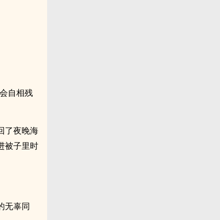
社会自相残
回了夜晚海
进被子里时
的无辜同