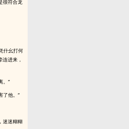
是很符合龙
凭什幺打何
牵连进来，
离。”
害了他。”
，迷迷糊糊