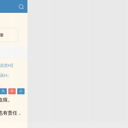
章
后宫H】
高H）
血痕。
也有责任，