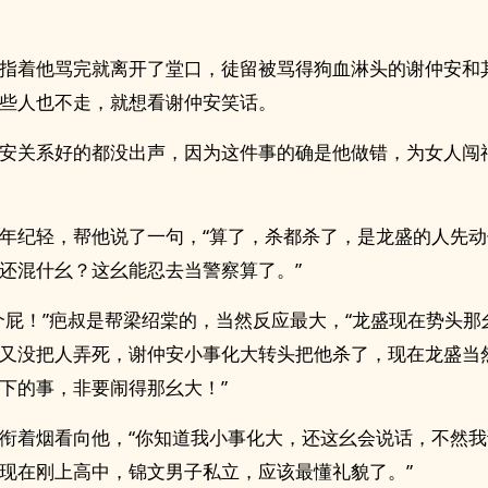
指着他骂完就离开了堂口，徒留被骂得狗血淋头的谢仲安和
些人也不走，就想看谢仲安笑话。
安关系好的都没出声，因为这件事的确是他做错，为女人闯
年纪轻，帮他说了一句，“算了，杀都杀了，是龙盛的人先
还混什幺？这幺能忍去当警察算了。”
个屁！”疤叔是帮梁绍棠的，当然反应最大，“龙盛现在势头那
又没把人弄死，谢仲安小事化大转头把他杀了，现在龙盛当
下的事，非要闹得那幺大！”
衔着烟看向他，“你知道我小事化大，还这幺会说话，不然
现在刚上高中，锦文男子私立，应该最懂礼貌了。”