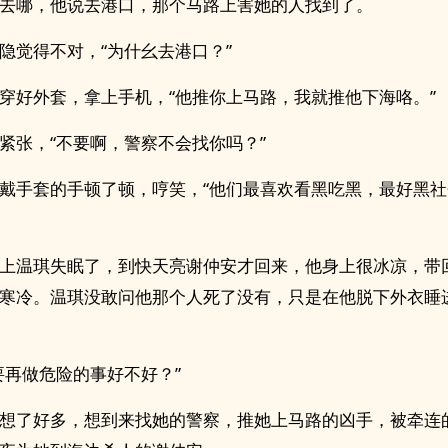
去哪，他说去港口，那个马路上害她的人找到了。
隐觉得不对，“为什幺去港口？”
穿好外套，拿上手机，“他推你上马路，我就推他下海咯。”
紧张，“不要啊，警察不会找你吗？”
戴手套的手顿了顿，哼笑，“他们最喜欢看黑吃黑，最好黑
上温琪失眠了，到快天亮谢仲安才回来，他身上很冰凉，带
寒冷。温琪没敢问他那个人死了没有，只是在他脱下外衣睡
要再做危险的事好不好？”
想了好多，想到来找她的警察，推她上马路的凶手，被牵连