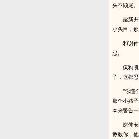
头不顾尾。
梁新升
小头目，那
和谢仲
忌。
疯狗凯
子，这都忍
“你懂
那个小婊子
本来警告一
谢仲安
教教你，他