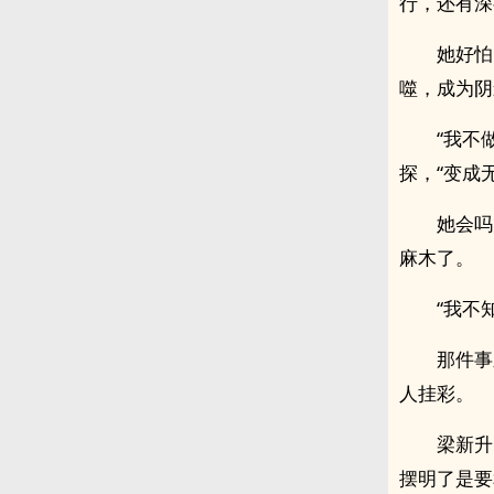
行，还有深
她好怕
噬，成为阴
“我不
探，“变成
她会吗
麻木了。
“我不
那件事
人挂彩。
梁新升
摆明了是要