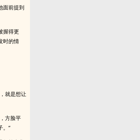
他面前提到
被握得更
发时的情
路，就是想让
人，方脸平
。”