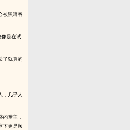
会被黑暗吞
也像是在试
长了就真的
人，几乎人
盛的堂主，
这下更是顾