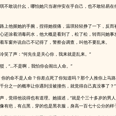
琪不敢说什幺，哪怕她只当谢仲安在乎自己，也不敢轻易在
路上他握她的手腕，捏得她很痛，温琪轻轻挣了一下，反而
心还涂着消毒药水，他大概是看到了，松了松，转而问她事
着车窗外说自己不记得了，警察会调查，叫他不要乱来。
冷笑了声：“何先生是关心你，我来就是乱来。”
驳，“…不是啊，我怕你会闹出人命。”
？你的命不是人命？你差点死了你知道吗？那个人推你上马
千分之一的概率让你遇到没被撞伤，就觉得自己真没事了？”
声，觉得他说得也有道理。她描述，“就是个三十多岁的男
像有疤，有点黑，穿的也是黑衣服，身高一百七十公分的样子