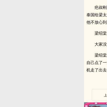
疤叔刚
泰国给梁太
他不放心到
梁绍棠
大家没
梁绍棠
自己点了一
机走了出去