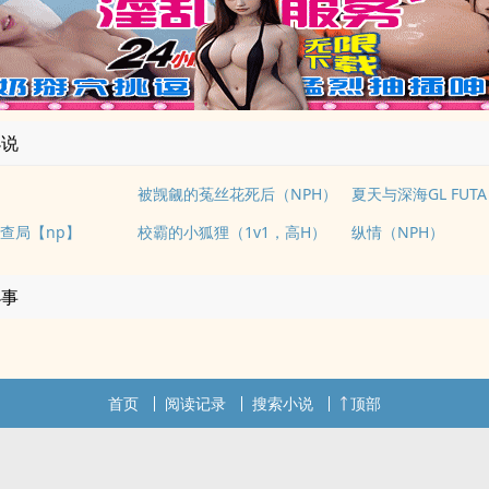
小说
被觊觎的菟丝花死后（NPH）
夏天与深海GL FUTA
查局【np】
校霸的小狐狸（1v1，高H）
纵情（NPH）
小事
首页
阅读记录
搜索小说
顶部