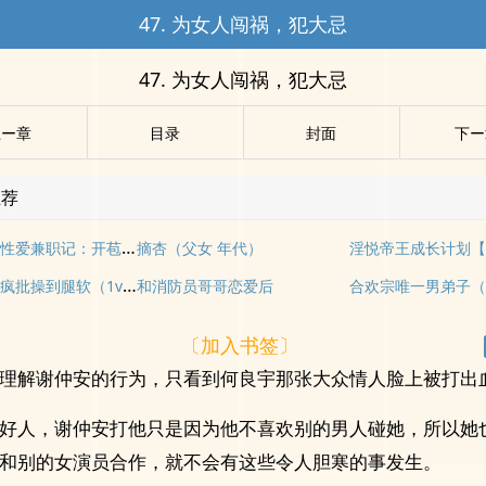
47. 为女人闯祸，犯大忌
47. 为女人闯祸，犯大忌
上ー章
目录
封面
下ー
推荐
女大学生的性爱兼职记：开苞 内射 多人开发
摘杏（父女 年代）
淫悦帝王成长计划【
想离婚，被疯批操到腿软（1v1强制H）
和消防员哥哥恋爱后
合欢宗唯一男弟子（
〔加入书签〕
理解谢仲安的行为，只看到何良宇那张大众情人脸上被打出
好人，谢仲安打他只是因为他不喜欢别的男人碰她，所以她
和别的女演员合作，就不会有这些令人胆寒的事发生。