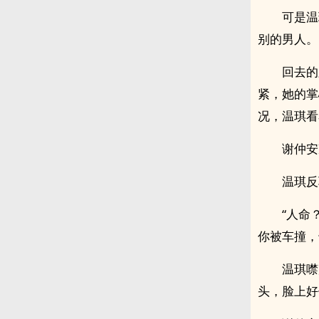
可是温
别的男人。
回去的
紧，她的掌
况，温琪看
谢仲安
温琪反
“人命
你被车撞，
温琪噤
头，脸上好