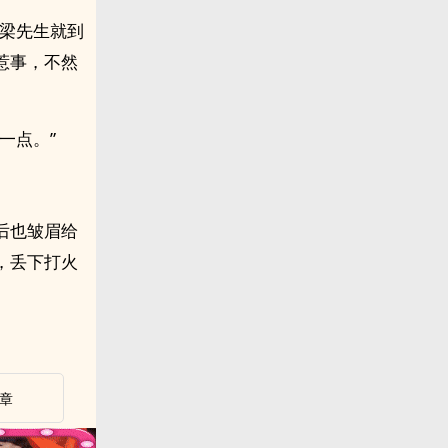
月梁先生就到
惹事，不然
一点。”
后也皱眉给
，丢下打火
章