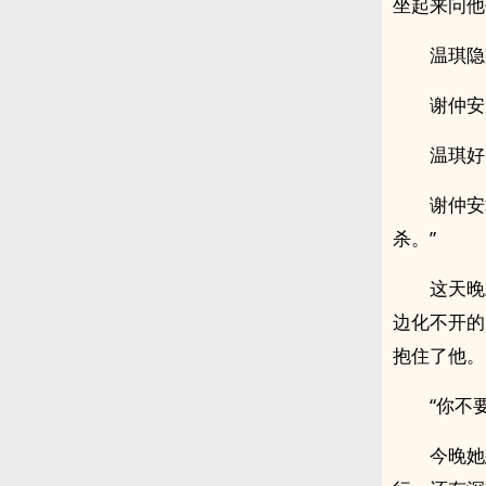
坐起来问他
温琪隐
谢仲安
温琪好
谢仲安
杀。”
这天晚
边化不开的
抱住了他。
“你不
今晚她