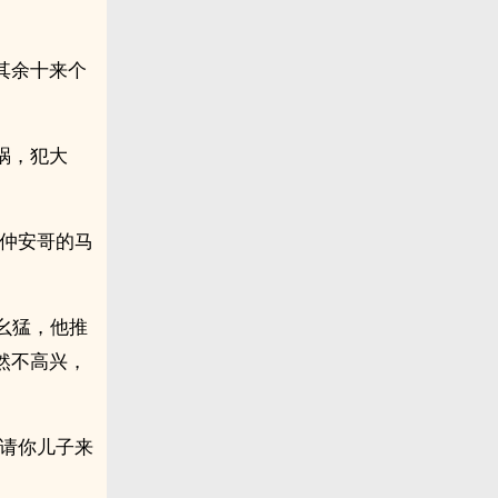
其余十来个
祸，犯大
动仲安哥的马
幺猛，他推
然不高兴，
我请你儿子来