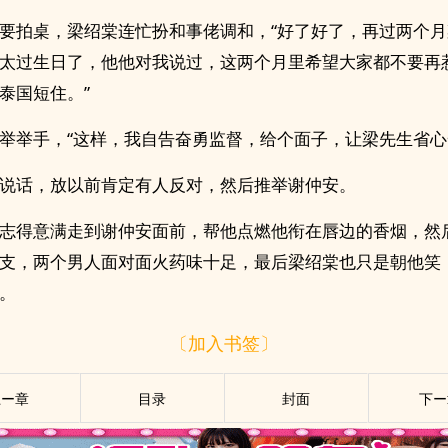
要拍桌，梁绍棠连忙扮和事佬调和，“好了好了，再过两个
太过生日了，他他对我说过，这两个月里希望大家都不要再
泰国短住。”
举举手，“这样，我自告奋勇监督，给个面子，让梁先生省心
说话，放以前肯定有人反对，然后推举谢仲安。
志得意满走到谢仲安面前，帮他点燃他衔在唇边的香烟，然
支，两个男人面对面火药味十足，最后梁绍棠也只是朝他笑
。
〔加入书签〕
上ー章
目录
封面
下ー