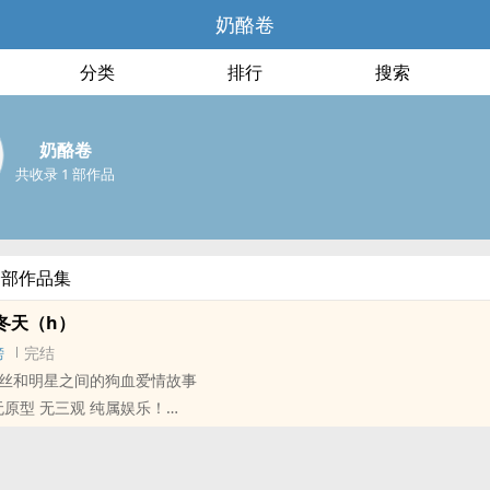
奶酪卷
分类
排行
搜索
奶酪卷
共收录 1 部作品
全部作品集
冬天（h）
榜
完结
丝和明星之间的狗血爱情故事
无原型 无三观 纯属娱乐！
投珠珠！爱你们！ 笔芯幺幺哒！
：奶酪卷不卷