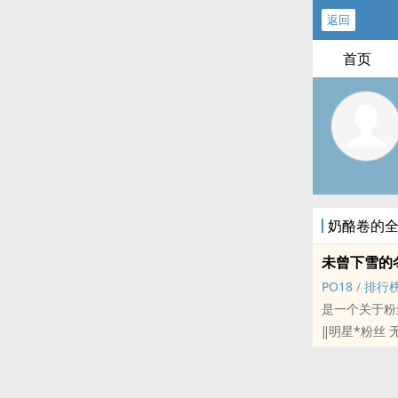
返回
首页
奶酪卷的
未曾下雪的
PO18
/
排行
是一个关于粉
‖明星*粉丝 
‖季照*林亭纾
欢迎大家收藏
|| 微博id