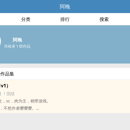
阿晚
分类
排行
搜索
阿晚
共收录 1 部作品
部作品集
v1）
榜
完结
甜文，sc，肉为主，稍带游戏。
，不然作者嘤嘤嘤。
羞羞羞！甜甜甜！
们可以关注渣作微博: 与君齐
微博更新一些想到的梗。