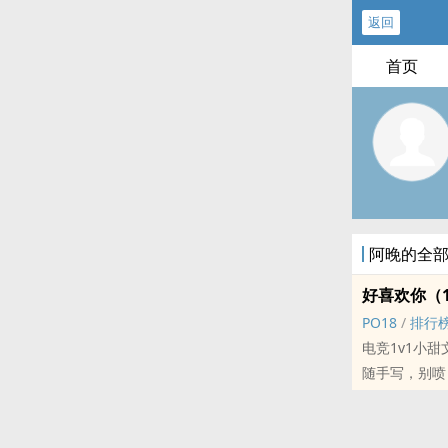
返回
首页
阿晚的全
好喜欢你（1
PO18
/
排行
电竞1v1小
随手写，别喷
我们的目标:
想交流的大佬
慢慢可能会在