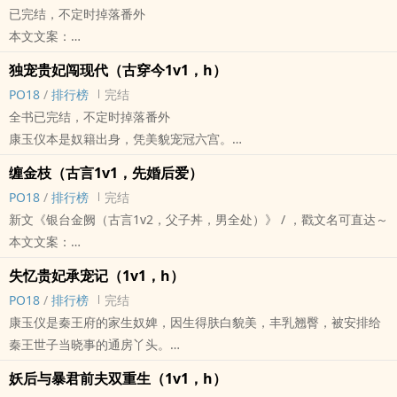
已完结，不定时掉落番外
娘。 』
本文文案：
而沈持盈，正好就是女主的恶毒庶妹......
【美艳怂包太子妃x阴暗疯批帝王x光风霁月太子，1v2男全C】
书中她娇纵跋扈，胸大无脑，为了攀上新帝男主冒认女主当年的救命
独宠贵妃闯现代（古穿今‌1‎v‍1‍‎‎，h）
承明帝萧恪意外宠幸了个“小宫女”。
之恩。
‌‍‌P‌‌O‌1‎‌‍8‎‌‍
/
排行榜
完结
“小宫女”娇艳欲滴，丰姿冶丽。
撒一个谎就得用无数个谎圆，沈持盈开始疯狂作死，屡屡陷害嫡姐女
全书已完结，不定时掉落番外
素了三十年的他，无法自控地破了戒。
主。
康玉仪本是奴籍出身，凭美貌宠冠六宫。
数月后，东宫大婚。
最终她也自食恶果，后位被废，沦为阶下囚，日日遭受各式刑罚折
一觉醒来，她竟穿越到现代，从金尊玉贵的贵妃娘娘沦为内向自卑的
“小宫女”却一袭凤冠霞帔，与太子萧琂携手而来，朝他盈盈一拜。
缠金枝（古言‌1‎v‍1‍‎‎，先婚后爱）
磨，求死不能求生不得。
佣人之女。
亲眼目睹儿子儿媳缠绵恩爱，萧恪生平第一次尝到了嫉妒的滋味。
‌‍‌P‌‌O‌1‎‌‍8‎‌‍
/
排行榜
完结
提前知道后续剧情，沈持盈侍寝时更加卖力，双眼娇媚含水，乖乖撅
对了，雇主家的大少爷怎幺越看越像她家皇帝陛下……？
＊＊＊
新文《银台金阙（古言1v2，父子丼，男全处）》 / ，戳文名可直达～
起翘臀伺弄龙根。
＊
世人皆说杨满愿命好，出身小户，凭美貌一跃飞升，成为当朝太子
本文文案：
“陛下，臣妾想坦白一件事......”
不少同学认为，康玉仪空有美貌，成绩差家境也差，跟首富之子兼学
妃。
【娇艳活泼公主x糙汉忠犬将军，‌1‎v‍1‍‎‎，SC】
【阅读指南】
神的李元珩相处肯定特别卑微。
失忆贵妃承宠记（‌1‎v‍1‍‎‎，h）
可只有她自己清楚，夹在这对天家父子之间是何等战战兢兢，如履薄
婚事在即，李康宁做了个预知梦——
1.男女主SC、‌1‎v‍1‍‎‎，男主原书本书都身心干净。
可无人知晓的夜里，那位矜贵冷峻的学神却将俊脸埋在康玉仪腿间恣
‌‍‌P‌‌O‌1‎‌‍8‎‌‍
/
排行榜
完结
冰。
她那温润端方的准驸马竟会在婚后偷养外室。
2.女主是书中女配觉醒，无穿越无重生。
意舔吃，不知餍足。
康玉仪是秦王府的家生奴婢，因生得肤白貌美，丰乳翘臀，被安排给
阅读指南：
“公主美则美矣，但生性骄纵，远不如卿卿这般贤惠的解语花……”
3.女主是真笨蛋，觉醒后依旧忍不住干又蠢又坏的事，还会被男主狠
本文是完结文《失忆贵妃承宠记》 / 古穿今if线，校园小甜饼（没看过
秦王世子当晓事的通房丫头。
1v2父子丼，双男主都身心干净（非亲生）
“待公主‘病逝’，我必以正室之礼迎娶卿卿。”
狠“惩罚”。
前传也不影响看本文）
奈何世子性情冷淡，从不近女色，
开篇女主17岁，皇帝32岁，太子17岁
梦醒，李康宁气笑了。
4.有孕期play和生孩子的情节，雷者慎入。
妖后与暴君前夫双重生（‌1‎v‍1‍‎‎，h）
男女主生生世世都SC，‌1‎v‍1‍‎‎
她一直没能摘下这朵京城第一高岭之花。
先婚后爱（与太子）、强取豪夺（与皇帝）、父子互相ntr
当即决定要换个驸马！