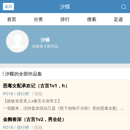
汐蝶
返回
首页
分类
排行
搜索
足迹
汐蝶
共收录 6 部作品
汐蝶的全部作品集
恶毒女配承欢记（古言‌1‎v‍1‍‎‎，h）
‌‍‌P‌‌O‌1‎‌‍8‎‌‍
/
排行榜
完结
【娇纵笨蛋‍‍美‍‌人‍x毒舌冷戾帝王】
一觉醒来，沈持盈发现自己是《陛下他悔不当初》里的恶毒女配。
『本该属于她的皇后之位，他却给了她的庶妹。
金阙春深（古言1v2，男全处）
后来，大雨滂沱夜，帝王孤身立在山寺外苦等，只为求得她的原谅。
‌‍‌P‌‌O‌1‎‌‍8‎‌‍
/
排行榜
完结
纵然夺得天下，桓靳心中由始至终只有当年那个助他逃出生天的小姑