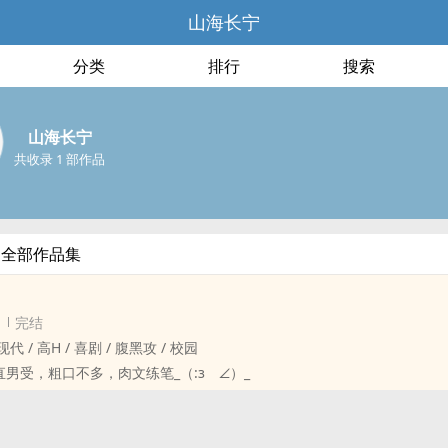
山海长宁
分类
排行
搜索
山海长宁
共收录 1 部作品
的全部作品集
完结
 / ‎‎高‎‌‎H‎‍ / 喜剧 / 腹黑攻 / 校园
受，粗口不多，‍‎肉‍‍文‍‌‎练笔_（:зゝ∠）_