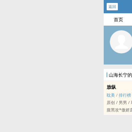
返回
首页
山海长宁
放纵
耽美
/
排行榜
原创 / 男男 / 现代
腹黑攻*傲娇直男