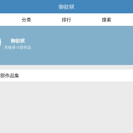
御欲狱
分类
排行
搜索
御欲狱
共收录 0 部作品
全部作品集