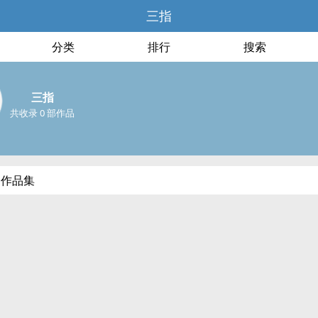
三指
分类
排行
搜索
三指
共收录 0 部作品
部作品集