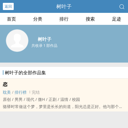
树叶子
返回
首页
分类
排行
搜索
足迹
树叶子
共收录 1 部作品
树叶子的全部作品集
恋
耽美
/
排行榜
完结
原创 / 男男 / 现代 / 微H / 正剧 / 温情 / 校园
骆驿时常做这个梦，梦里是长长的街道，阳光总是正好。他与那个人
的距离总是无法追上。
亦步亦趋的走过了无数个街口，期盼着在某个红灯下，那人回头对他
伸出手。