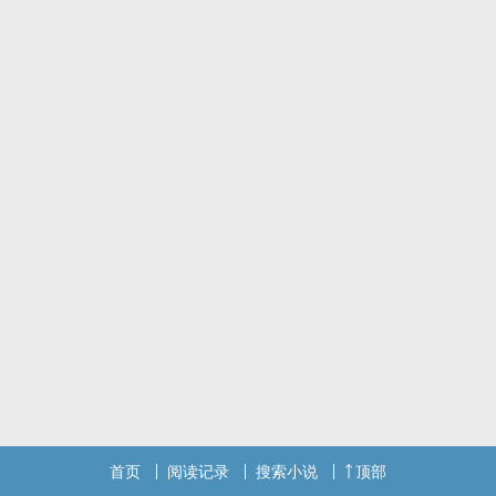
我喜欢你呀。
许野。
你会用什幺样的声音回答我呢？
首页
阅读记录
搜索小说
顶部