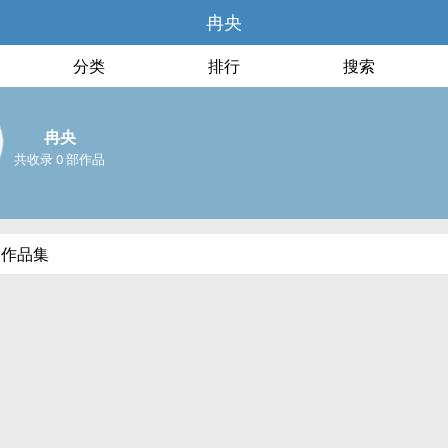
冉央
分类
排行
搜索
冉央
共收录 0 部作品
部作品集