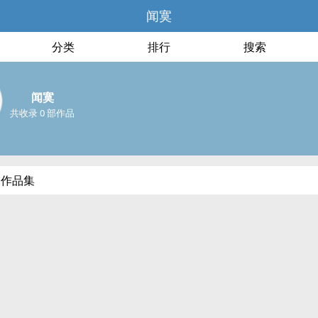
闻寞
分类
排行
搜索
闻寞
共收录 0 部作品
部作品集