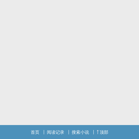
首页
阅读记录
搜索小说
顶部