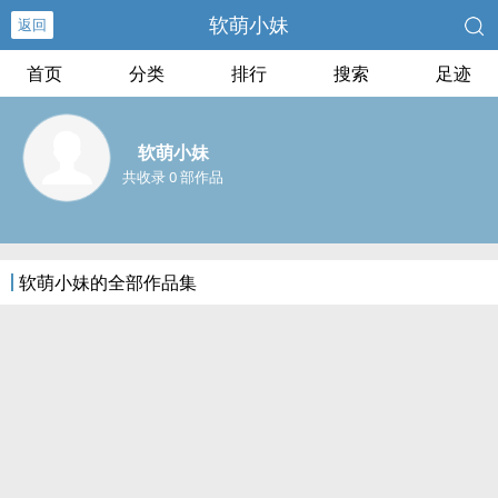
软萌小妹
返回
首页
分类
排行
搜索
足迹
软萌小妹
共收录 0 部作品
软萌小妹的全部作品集