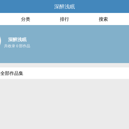
深醉浅眠
分类
排行
搜索
深醉浅眠
共收录 0 部作品
的全部作品集