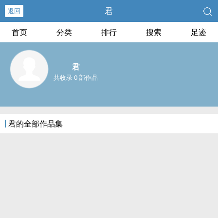
君
返回
首页
分类
排行
搜索
足迹
君
共收录 0 部作品
君的全部作品集