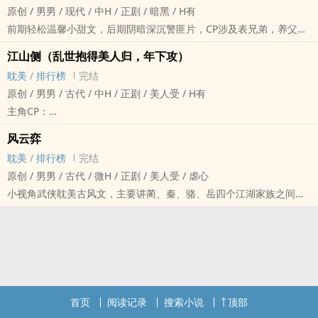
原创 / 男男 / 现代 / 中H / 正剧 / 暗黑 / H有
正经一句话诚恳介绍：有肉有剧情，走肾又走心，跌宕剧情与鲜美肉
前期轻松温馨小甜文，后期阴暗深沉警匪片，CP涉及表兄弟，养父
肉齐飞，事业爱情双线走，涉及朝堂夺嫡的宫廷权斗、武林争霸两方
子，本文是正剧剧情文
面。双男主角，一个风流轻佻攻，一个冰山邪气少年攻，讲述这两个
江山侧（乱世抱得美人归，年下攻）
1.此文是风起迹临之风动的现代同人文，有点前世今生元素，但故事
浪到飞起的渣攻之间以及和一堆受之间的恩怨情仇，同时牵扯出两朝
耽美
/
排行榜
完结
是独立的，没看过风动的也不影响。
三代的陈年旧事，最后各自找到真爱，浪子回头，在家孝敬娘子当个
原创 / 男男 / 古代 / 中H / 正剧 / 美人受 / H有
2.故事内容前期以感情线谈情说爱为主，但是有大主线剧情支撑，主
完美夫君的故事。
主角CP：
线剧情涉及黑警黑帮，主角被卷进去最后不得不做出黑白抉择，最后
雷点：
百里长逸X扶长音（冷酷霸道攻X傲娇腹黑受，师弟X师兄）
结局he
风云弈
1、宏大剧情向大长篇，有虐有甜，正剧！
这是将军X军师，属于旧爱深情系列，两人本来相爱但是分别了两年，
3.本文属于现代半架空文，文中的政治体制以及城市基础设施等都是
耽美
/
排行榜
完结
2、主年下攻
一见面就干柴烈火久旱逢甘霖，啪啪啪出压抑的旧情，难分难舍，所
架空的←_←
原创 / 男男 / 古代 / 微H / 正剧 / 美人受 / 虐心
3、文中出现的感情线包括臣X君、主X仆、徒X师、子X父。
以将军攻为了能和心爱的娘子隐居山林每天诗（啪）词（啪）歌
4.主角是世家公子，褚承和左丘衍是全能型冰山帅哥，顾倚青打鸡血
小视角武侠耽美古风文，主要讲蔺、秦、骆、岳四个江湖家族之间的
4、最重要的一点，涉及情感线3P，1V2，一攻俩受（绝对不是肉｀
（啪）赋，于是开启为爱攻城模式，结局会如何呢？
疯癫，左丘颉阴暗，至于宋言初，他单纯乖萌小白兔，但是是有原因
斗争，从父辈开始的阴谋牵扯到子辈，牵扯到主角们的爱恨情仇~两对
体！！！看着我真诚的眼睛）
牧景年X关一筱（冷漠杀手攻X浪骚戏子受）
的。
CP，四人从小一起长大，过程微虐，结局HE。
介绍一下主CP属性：
这是杀手X戏子，属于一见钟情系列，冷漠小处男情窦初开就遇见风
5.文已完结，绝对不坑
文案：
风流轻佻心狠攻X冷血无情忠犬受（顾隰X霍十方）
骚‌‎‍浪‌‍荡‎戏子婊，被撩得一发不可收拾，一言不合直接上床啪啪啪，啪
正在更新番外故事，第一个番外是校园小甜，第二个番外是兄弟CP，
江湖之地，仇恨根源，二十年前道观中易子风云，二十年后断魂峰骨
冰山邪气少年攻X禁欲清冷美人受/温暖体贴柔弱受（微生逆X谬音，微
完再谈爱不爱，然而婊子有性无爱，结局又会如何呢？
番外故事可以看做是一个完整的小言情~~
肉相残。
生逆X宋言初）
这篇小文是隔壁《风云弈》的兄弟篇，其中两个主角百里长逸和扶长
“永别了....子绪....”素伞在寒风中飘摇，坠落雪地，溅起碎雪四散。
这三人会涉及很长一段时间一攻俩受的感情生活，但是根据剧情发展
首页
阅读记录
搜索小说
顶部
音是《风云弈》中江景抒的师弟。PS.在《风云弈》32章、46章等有
“为什幺！！为什幺你们都可以去死！！唯独我不可以！！”