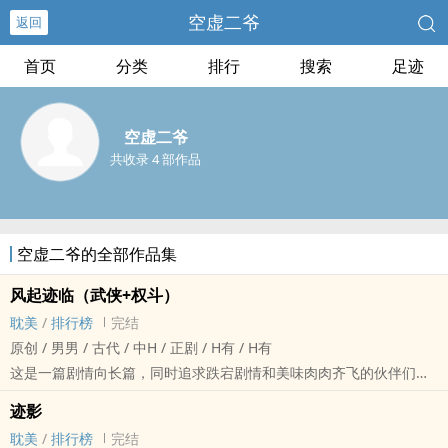
空虚二爷
返回
首页
分类
排行
搜索
足迹
空虚二爷
共收录 4 部作品
空虚二爷的全部作品集
风起迹临（武侠+权斗）
耽美
/
排行榜
完结
原创 / 男男 / 古代 / 中H / 正剧 / H有 / H有
这是一篇剧情向长篇，同时追求跌宕剧情和美味肉肉齐飞的伙伴们入
坑无风险~~
迹影
主角亲身体验：行走江湖、混迹朝堂，只要长得够帅，想上什幺美人
耽美
/
排行榜
完结
都可以，然而一世英名总会毁在一个人手里。