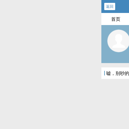
返回
首页
嘘，别吵