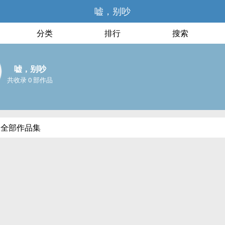
嘘，别吵
分类
排行
搜索
嘘，别吵
共收录 0 部作品
的全部作品集