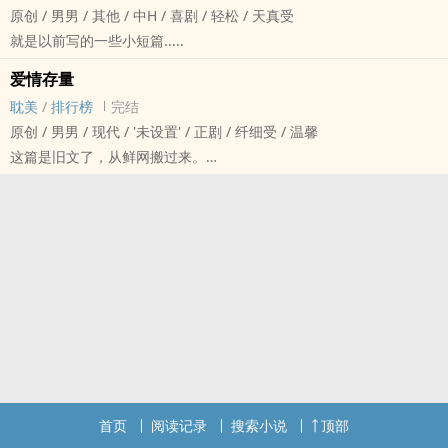
原创 / 男男 / 其他 / 中H / 喜剧 / 轻松 / 天真受
就是以前写的一些小短篇.....
爱情存量
耽美
/
排行榜
完结
原创 / 男男 / 现代 / '未设置' / 正剧 / 纤细受 / 温馨
这篇是旧文了，从鲜网搬过来。
大纲:
小受遇上出轨的渣攻，把渣攻扔掉换一个的爱情故事（喂!
首页
阅读记录
搜索小说
顶部