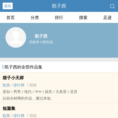
凯子西
返回
首页
分类
排行
搜索
足迹
凯子西
共收录 3 部作品
凯子西的全部作品集
痞子小天师
耽美
/
排行榜
完结
原创 / 男男 / 现代 / 中H / 搞笑 / 天真受 / 灵异
以前在鲜网的作品，搬过来放。
短篇集
耽美
/
排行榜
完结