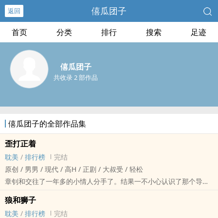
僖瓜团子
返回
首页
分类
排行
搜索
足迹
僖瓜团子
共收录 2 部作品
僖瓜团子的全部作品集
歪打正着
‍‌耽‎‎美‍‌‎
/
排行榜
完结
原创 / ‌‍‎男‌男‌‎‌ / 现代 / ‎‌‎高‌‎H‌‍ / 正剧 / 大叔受 / 轻松
章钊和交往了一年多的小情人分手了。结果一不小心认识了那个导致
了他俩分手的祸水。章钊没能忍住，和祸水搞了起来。
狼和狮子
一诺生日快乐＜3
‍‌耽‎‎美‍‌‎
/
排行榜
完结