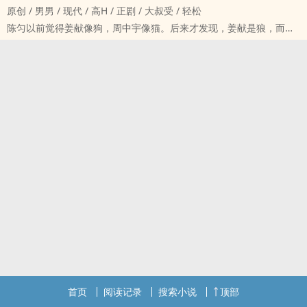
原创 / ‌‍‎男‌男‌‎‌ / 现代 / ‎‌‎高‌‎H‌‍ / 正剧 / 大叔受 / 轻松
陈匀以前觉得姜献像狗，周中宇像猫。后来才发现，姜献是狼，而周
中宇是狮子。
警告：3P
PS：本文全为我永远的灵魂伴侣花花而作。
PPS：本文无法日更，请见谅。
首页
阅读记录
搜索小说
顶部