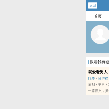
返回
首页
跟着我有
就爱老男人
耽美
/
排行榜
原创 / 男男 / 其他 /
一篇旧文，搬